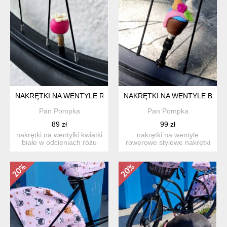
NAKRĘTKI NA WENTYLE RÓŻOWE W KWIATKI BIAŁE
NAKRĘTKI NA WENTYLE BABE
Pan Pompka
Pan Pompka
89 zł
99 zł
nakrętki na wentylki kwiatki
nakrętki na wentyle
białe w odcieniach różu
rowerowe stylowe nakrętki
dodaj swojem...
na wentyle rowerowe na...