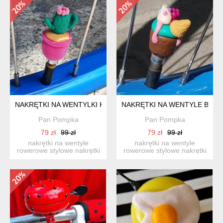
NAKRĘTKI NA WENTYLKI KAKTUSY
NAKRĘTKI NA WENTYLE BABE
Pan Pompka
Pan Pompka
79 zł
99 zł
79 zł
99 zł
nakrętki na wentyle
nakrętki na wentyle
rowerowe stylowe nakrętki
rowerowe stylowe nakrętki
na wentyle rowerowe na...
na wentyle rowerowe na...