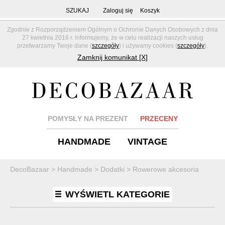
SZUKAJ
Zaloguj się
Koszyk
Zgodnie z Rozporządzeniem Ogólnym o Ochronie Danych Osobowych z dnia
27 kwietnia 2016 r. informujemy, że w celu realizacji naszych usług
przetwarzamy Twoje dane (
szczegóły
) i używamy cookies (
szczegóły
).
Zamknij komunikat [X]
POMYSŁY NA PREZENT
PRZECENY
HANDMADE
VINTAGE
DecoBazaar
>
Handmade
>
Dodatki
>
Rowerowe akcesoria
WYŚWIETL KATEGORIE