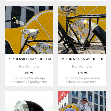
dizajnerski dzwon-ek
wykonana z materiału
przyjem...
wodoodp...
POKROWIEC NA SIODEŁKO WODOODPORNY CYTRYNY
OSŁONA KOŁA WODOODPORN
Pan Pompka
Pan Pompka
85 zł
129 zł
pan pompka oferuje
pan pompka prezentuje
efektowny i praktyczny
osłona na tylne koło ,
pokrowiec na siodełko
wykonana z materiału
row...
wod...