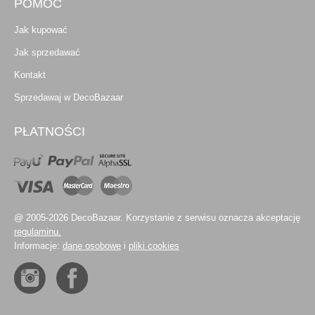
POMOC
Jak kupować
Jak sprzedawać
Kontakt
Sprzedawaj w DecoBazaar
PŁATNOŚCI
@ 2005-2026 DecoBazaar. Korzystanie z serwisu oznacza akceptację
regulaminu.
Informacje:
dane osobowe
i
pliki cookies