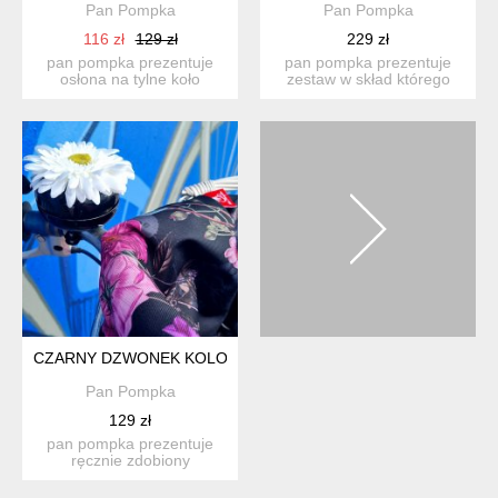
Pan Pompka
Pan Pompka
116 zł
129 zł
229 zł
pan pompka prezentuje
pan pompka prezentuje
osłona na tylne koło
zestaw w skład którego
wykonana z ekoskóry z
wchodzą: -koszyk wykon...
prin...
CZARNY DZWONEK KOLOROWE KWIATY
Pan Pompka
129 zł
pan pompka prezentuje
ręcznie zdobiony
dizajnerski dzwon-ek z
motyw...