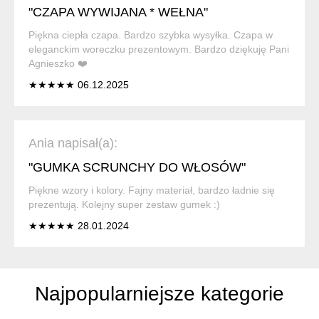
"CZAPA WYWIJANA * WEŁNA"
Piękna ciepła czapa. Bardzo szybka wysyłka. Czapa w
eleganckim woreczku prezentowym. Bardzo dziękuję Pani
Agnieszko ❤️
★★★★★ 06.12.2025
Ania napisał(a):
"GUMKA SCRUNCHY DO WŁOSÓW"
Piękne wzory i kolory. Fajny materiał, bardzo ładnie się
prezentują. Kolejny super zestaw gumek :)
★★★★★ 28.01.2024
Najpopularniejsze kategorie