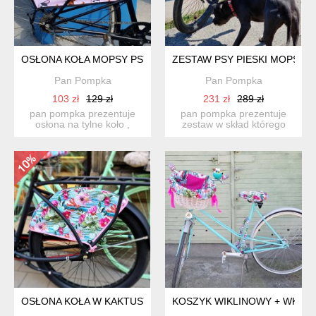
OSŁONA KOŁA MOPSY PSY PIESKI
ZESTAW PSY PIESKI MOPSY
Pan Pompka
Pan Pompka
103 zł
129 zł
231 zł
289 zł
pan pompka prezentuje
pan pompka prezentuje
osłona na tylne koło ,
zestaw w skład którego
wykonana z materiału
wchodzą: -koszyk wykon...
wod...
OSŁONA KOŁA W KAKTUSY
KOSZYK WIKLINOWY + WKŁA