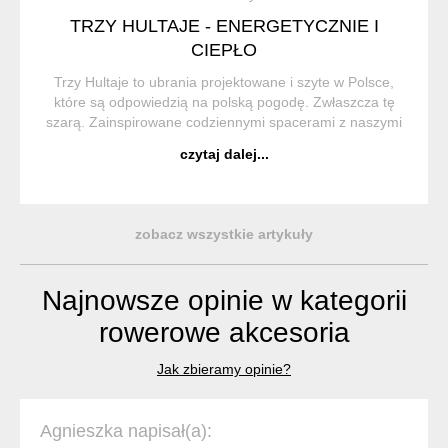
TRZY HULTAJE - ENERGETYCZNIE I
CIEPŁO
Trzy Hultaje to ubrania projektowane i szyte w Polsce,
które są odpowiedzią na polską pogodę. Zwłaszcza tę
szarą. Zainspirowane codziennymi spacerami z naszymi
psiakami - w deszczu, wietrze, chłodzie, o świcie i w
czytaj dalej...
środku nocy. Produ...
zobacz wszystkie artykuły
Najnowsze opinie w kategorii
rowerowe akcesoria
Jak zbieramy opinie?
Agnieszka napisał(a):