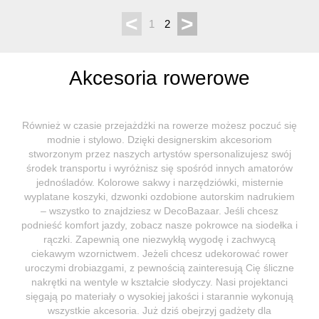
<
>
1
2
Akcesoria rowerowe
Również w czasie przejażdżki na rowerze możesz poczuć się
modnie i stylowo. Dzięki designerskim akcesoriom
stworzonym przez naszych artystów spersonalizujesz swój
środek transportu i wyróżnisz się spośród innych amatorów
jednośladów. Kolorowe sakwy i narzędziówki, misternie
wyplatane koszyki, dzwonki ozdobione autorskim nadrukiem
– wszystko to znajdziesz w DecoBazaar. Jeśli chcesz
podnieść komfort jazdy, zobacz nasze pokrowce na siodełka i
rączki. Zapewnią one niezwykłą wygodę i zachwycą
ciekawym wzornictwem. Jeżeli chcesz udekorować rower
uroczymi drobiazgami, z pewnością zainteresują Cię śliczne
nakrętki na wentyle w kształcie słodyczy. Nasi projektanci
sięgają po materiały o wysokiej jakości i starannie wykonują
wszystkie akcesoria. Już dziś obejrzyj gadżety dla