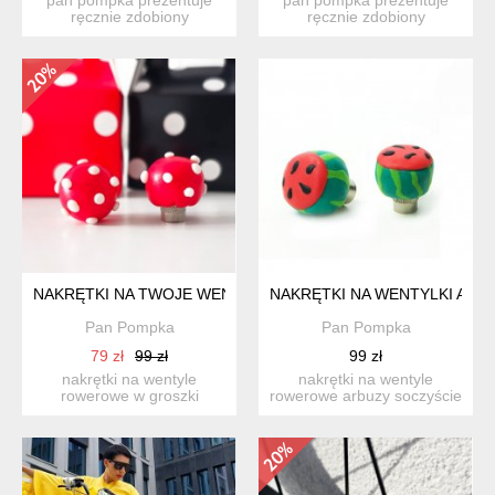
ręcznie zdobiony
ręcznie zdobiony
dizajnerski dzwon-ek
dizajnerski dzwon-ek
przyjem...
przyjem...
NAKRĘTKI NA TWOJE WENTYLKI CZERWONE W GROSZKI
NAKRĘTKI NA WENTYLKI ARB
Pan Pompka
Pan Pompka
79 zł
99 zł
99 zł
nakrętki na wentyle
nakrętki na wentyle
rowerowe w groszki
rowerowe arbuzy soczyście
stylowe nakrętki na wentyle
stylowe nakrętki na w...
ro...