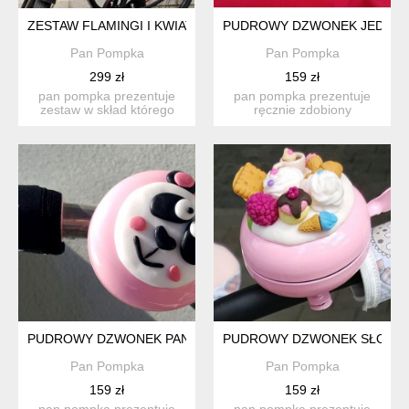
ZESTAW FLAMINGI I KWIATY
PUDROWY DZWONEK JEDNO
Pan Pompka
Pan Pompka
299 zł
159 zł
pan pompka prezentuje
pan pompka prezentuje
zestaw w skład którego
ręcznie zdobiony
wchodzą: -koszyk wykon...
dizajnerski dzwon-ek
przyjem...
PUDROWY DZWONEK PANDA
PUDROWY DZWONEK SŁODKI
Pan Pompka
Pan Pompka
159 zł
159 zł
pan pompka prezentuje
pan pompka prezentuje