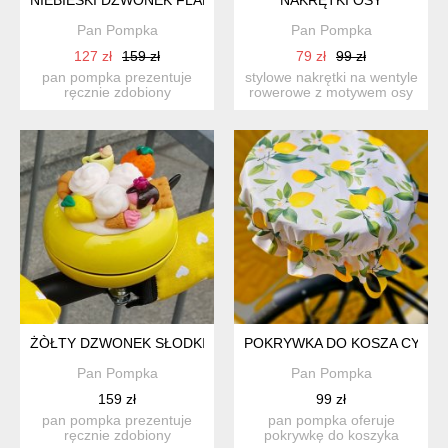
Pan Pompka
Pan Pompka
127 zł
159 zł
79 zł
99 zł
pan pompka prezentuje
stylowe nakrętki na wentyle
ręcznie zdobiony
rowerowe z motywem osy
dizajnerski dzwonek
bee nadadzą twojem...
przyjemn...
ŻÒŁTY DZWONEK SŁODKI DESER
POKRYWKA DO KOSZA CYTR
Pan Pompka
Pan Pompka
159 zł
99 zł
pan pompka prezentuje
pan pompka oferuje
ręcznie zdobiony
pokrywkę do koszyka