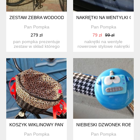
ZESTAW ZEBRA WODOODPORNA
NAKRĘTKI NA WENTYLKI CIA
Pan Pompka
Pan Pompka
279 zł
79 zł
99 zł
pan pompka prezentuje
nakrętki na wentyle
zestaw w skład którego
rowerowe stylowe nakrętki
wchodzą: -koszyk wykon...
na wentyle rowerowe na...
KOSZYK WIKLINOWY PANTERKA
NIEBIESKI DZWONEK ROBOT
Pan Pompka
Pan Pompka