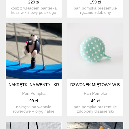
229 zł
159 zł
kosz z wkładem panterka
pan pompka prezentuje
kosz wiklinowy polskiego
ręcznie zdobiony
producenta z wkład...
dizajnerski dzwonek
przyjemn...
NAKRĘTKI NA WENTYL KRECIK KRET KRTEK
DZWONEK MIĘTOWY W BIAŁE
Pan Pompka
Pan Pompka
99 zł
49 zł
nakrętki na wentyle
pan pompka prezentuje
rowerowe – oryginalne
zdobiony dizajnerski
akcesoria z motywem
dzwon-ek przyjemny
krecika ...
dźwię...