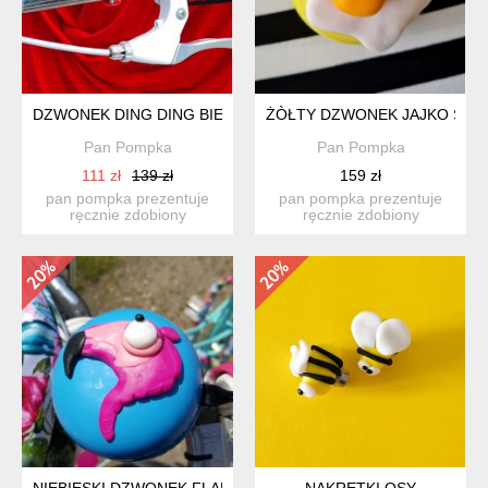
DZWONEK DING DING BIEDRONKA
ŻÒŁTY DZWONEK JAJKO SAD
Pan Pompka
Pan Pompka
111 zł
139 zł
159 zł
pan pompka prezentuje
pan pompka prezentuje
ręcznie zdobiony
ręcznie zdobiony
dizajnerski dzwon-ek
dizajnerski dzwon-ek
przyjem...
przyjem...
NIEBIESKI DZWONEK FLAMING
NAKRĘTKI OSY