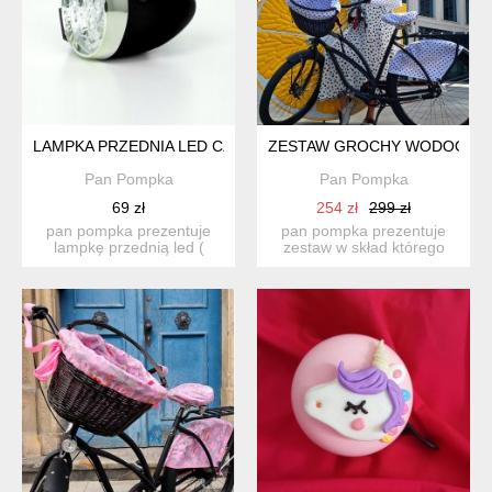
LAMPKA PRZEDNIA LED CZARNA
ZESTAW GROCHY WODOODP
Pan Pompka
Pan Pompka
69 zł
254 zł
299 zł
pan pompka prezentuje
pan pompka prezentuje
lampkę przednią led (
zestaw w skład którego
zasilaną bateriami które s...
wchodzą: -koszyk wykon...