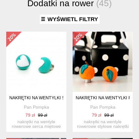
Dodatki na rower
(45)
WYŚWIETL FILTRY
NAKRĘTKI NA WENTYLKI SERCA MIĘTOWE
NAKRĘTKI NA WENTYLKI PO
Pan Pompka
Pan Pompka
79 zł
99 zł
79 zł
99 zł
nakrętki na wentyle
nakrętki na wentyle
rowerowe serca miętowe
rowerowe stylowe nakrętki
zakochaj się w detalach!...
na wentyle rowerowe na...