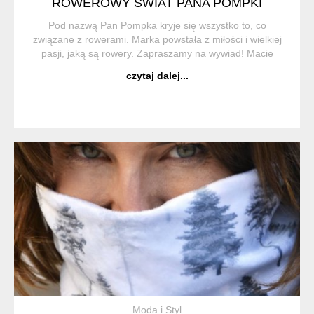
ROWEROWY ŚWIAT PANA POMPKI
Pod nazwą Pan Pompka kryje się wszystko to, co
związane z rowerami. Marka powstała z miłości i wielkiej
pasji, jaką są rowery. Zapraszamy na wywiad! Macie
bardzo różnorodną ofertę dla miłośników jazdy rowerem,
czytaj dalej...
począwszy od wielobarw...
Moda i Styl