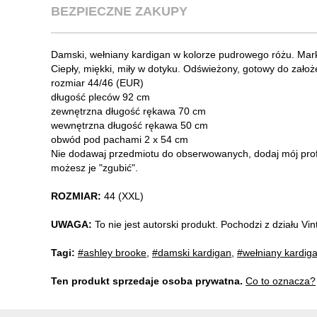
BEZPIECZNE ZAKUPY
Damski, wełniany kardigan w kolorze pudrowego różu. Mark
Ciepły, miękki, miły w dotyku. Odświeżony, gotowy do zało
rozmiar 44/46 (EUR)
długość pleców 92 cm
zewnętrzna długość rękawa 70 cm
wewnętrzna długość rękawa 50 cm
obwód pod pachami 2 x 54 cm
Nie dodawaj przedmiotu do obserwowanych, dodaj mój profi
możesz je "zgubić".
ROZMIAR:
44 (XXL)
UWAGA:
To nie jest autorski produkt. Pochodzi z działu V
Tagi:
#ashley brooke
,
#damski kardigan
,
#wełniany kardig
Ten produkt sprzedaje osoba prywatna.
Co to oznacza?