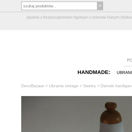
Zgodnie z Rozporządzeniem Ogólnym o Ochronie Danych Osobowych 
P
HANDMADE:
UBRAN
DecoBazaar
>
Ubrania vintage
>
Swetry
>
Damski kardigan