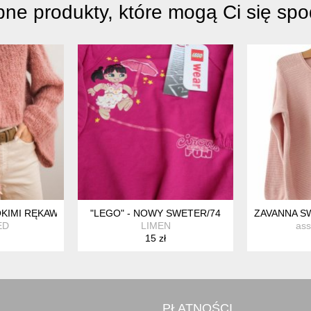
ne produkty, które mogą Ci się sp
4
KIMI RĘKAWAMI XS
"LEGO" - NOWY SWETER/74
ZAVANNA S
ED
LIMEN
as
15 zł
PŁATNOŚCI