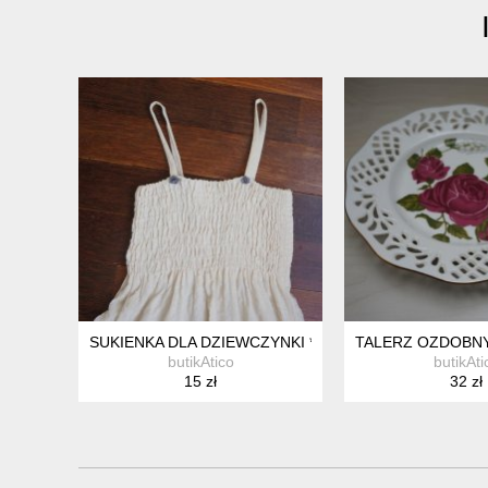
SUKIENKA DLA DZIEWCZYNKI *18
TALERZ OZDOBNY
butikAtico
butikAti
15 zł
32 zł