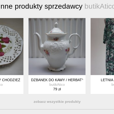
Inne produkty sprzedawcy
butikAtic
 CHODZIEŻ *8
DZBANEK DO KAWY / HERBATY *20
LETNIA
co
butikAtico
b
79 zł
zobacz wszystkie produkty