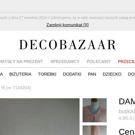
z dnia 27 kwietnia 2016 r. informujemy, że w celu realizacji naszych usług pr
Zamknij komunikat [X]
OMYSŁY NA PREZENT
SPRZEDAWCY
POLECAMY
PRZECE
IA
BIŻUTERIA
TOREBKI
DODATKI
PAN
DZIECKO
DO
 *6 (nr 7134204)
DAM
butikA
4,9/5,0 
Cena