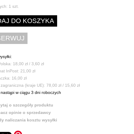
ych:
1
szt.
ysyłki:
olska: 18,00 zł / 3,60 zł
t InPost: 21,00 zł
czka: 16,00 zł
zagraniczna (kraje UE): 78,00 zł / 15,60 zł
nastąpi w ciągu 3 dni roboczych
ytaj o szczegóły produktu
acz opinie o sprzedawcy
y naliczania kosztu wysyłki