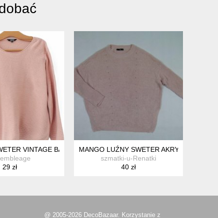
odobać
WETER VINTAGE BAWEŁNIANY
MANGO LUŹNY SWETER AKRYL OVERSIZE 
sembleage
szmatki-u-Renatki
29 zł
40 zł
@ 2005-2026 DecoBazaar. Korzystanie z