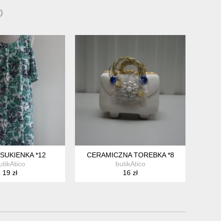
o
 SUKIENKA *12
CERAMICZNA TOREBKA *8
utikAtico
butikAtico
19 zł
16 zł