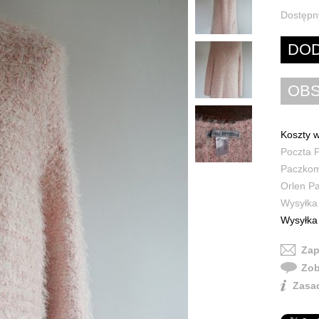
Dostępn
Koszty w
Poczta P
Paczkoma
Orlen Pa
Wysyłka 
Wysyłka 
Zap
Zob
Zasad