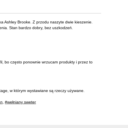
a Ashley Brooke. Z przodu naszyte dwie kieszenie.
żenia. Stan bardzo dobry, bez uszkodzeń.
l, bo często ponownie wrzucam produkty i przez to
intage, w którym wystawiane są rzeczy używane.
an
,
#wełniany sweter