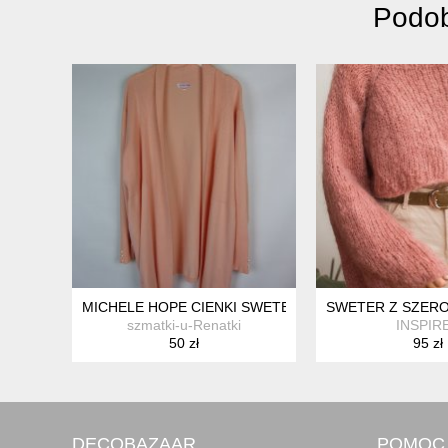
Podob
MICHELE HOPE CIENKI SWETER KARDIGAN 26 / 28 - 5
SWETER Z SZERO
szmatki-u-Renatki
INSPIR
50 zł
95 zł
DECOBAZAAR
POMOC