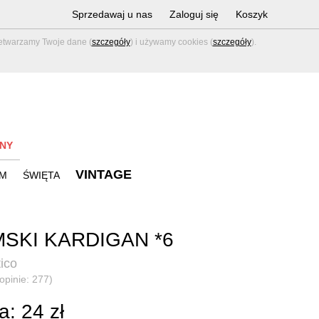
Sprzedawaj u nas
Zaloguj się
Koszyk
zetwarzamy Twoje dane (
szczegóły
) i używamy cookies (
szczegóły
).
NY
VINTAGE
M
ŚWIĘTA
SKI KARDIGAN *6
tico
(opinie: 277)
: 24 zł