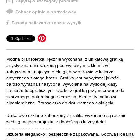
Zapytaj o szczegóły produktu
Zobacz opinie o sprzedawcy
Zasady naliczania kosztu wysyłki
Modna bransoletka, ręcznie wykonana, z unikatową grafiką
artystyczną umieszczoną pod wypukłym szkłem tzw.
kaboszonem, dającym efekt głębi w oprawie w kolorze
antycznego złotego brązu. Grafika jest najwyższej jakości,
bardzo wyraźna i nasycona, wywołana na wysokiej klasy
papierze fotograficznym. Oczko z grafiką przymocowane do
skórzanego, naturalnego rzemienia. Elementy metalowe
hipoalergiczne. Bransoletka do dwukrotnego owinięcia.
Unikatowe szklane kaboszony z grafiką wykonane są ręcznie
według mojego projektu, z dbałością o każdy detal.
- - - - - - - - - - - - - - - - -
Biżuteria elegancko i bezpiecznie zapakowana. Gotowa i idealna