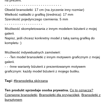
na prezent.
- - - - - - - - - - - - - - - - - - - - - - - - - - -
Obwód bransoletki: 17 cm (na życzenie inny rozmiar)
Wielkość nakładki z grafiką (średnica): 17 mm
Szerokość pojedynczego rzemienia: 5 mm
- - - - - - - - - - - - - - - - - -
Możliwość skompletowania z innym modelem biżuterii z mojej
galerii.
Napisz, jeśli chcesz konkretny model z taką samą grafiką do
kompletu :)
Możliwość indywidualnych zamówień:
- - -Ten model bransoletki z innym motywem graficznym z mojej
galerii.
- - -Inne warianty biżuterii z prezentowanym motywem
graficznym: każdy model biżuterii z mojego butiku.
Tagi:
#bransoletka skórzana
Ten produkt sprzedaje osoba prywatna.
Co to oznacza?
Czerwone bransoletki
,
Bransoletki dla przyjaciółek
,
Bransoletki z
bursztynem