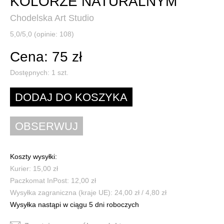
KOLORZE NATURALNYM
Chodelska Art Studio
5,0/5,0 (opinie: 108)
Cena: 75 zł
Dostępnych:
1
szt.
Koszty wysyłki:
Kurier: 15,00 zł
Paczkomat InPost: 12,00 zł
Wysyłka zagraniczna (kraje UE): 24,00 zł / 4,80 zł
Wysyłka nastąpi w ciągu 5 dni roboczych