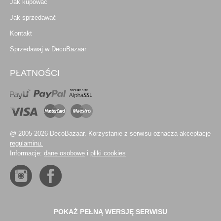
Jak kupować
Jak sprzedawać
Kontakt
Sprzedawaj w DecoBazaar
PŁATNOŚCI
@ 2005-2026 DecoBazaar. Korzystanie z serwisu oznacza akceptację
regulaminu.
Informacje:
dane osobowe
i
pliki cookies
POKAŻ PEŁNĄ WERSJĘ SERWISU