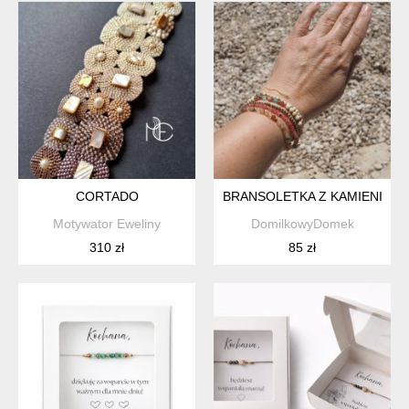
CORTADO
BRANSOLETKA Z KAMIENIA R
Motywator Eweliny
DomilkowyDomek
310 zł
85 zł