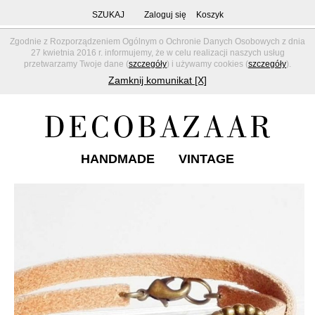
SZUKAJ
Zaloguj się
Koszyk
Zgodnie z Rozporządzeniem Ogólnym o Ochronie Danych Osobowych z dnia
27 kwietnia 2016 r. informujemy, że w celu realizacji naszych usług
przetwarzamy Twoje dane (
szczegóły
) i używamy cookies (
szczegóły
).
Zamknij komunikat [X]
HANDMADE
VINTAGE