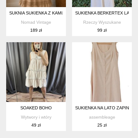
SUKNIA SUKIENKA Z KAMIZELKĄ HAFTOWANA COTTAGE DŁU
SUKIENKA BERKERTEX LATA 6
Nomad Vintage
Rzeczy Wyszukane
189 zł
99 zł
SOAKED BOHO
SUKIENKA NA LATO ZAPINANA 
Wytwory i wtóry
assembleage
49 zł
25 zł