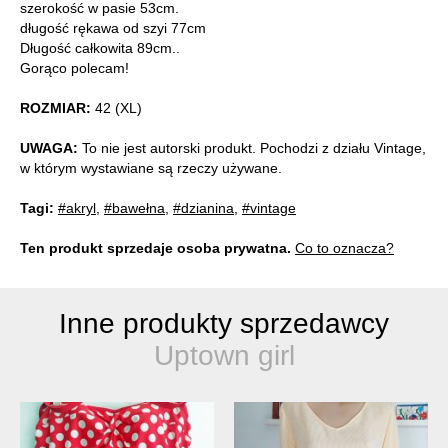
szerokość w pasie 53cm.
długość rękawa od szyi 77cm
Długość całkowita 89cm..
Gorąco polecam!
ROZMIAR:
42 (XL)
UWAGA:
To nie jest autorski produkt. Pochodzi z działu Vintage,
w którym wystawiane są rzeczy używane.
Tagi:
#akryl
,
#bawełna
,
#dzianina
,
#vintage
Ten produkt sprzedaje osoba prywatna.
Co to oznacza?
Inne produkty sprzedawcy
Uptown girl