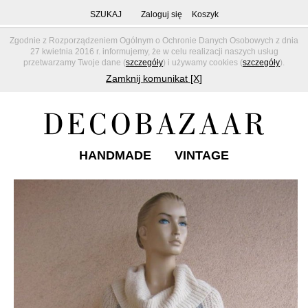
SZUKAJ
Zaloguj się
Koszyk
Zgodnie z Rozporządzeniem Ogólnym o Ochronie Danych Osobowych z dnia
27 kwietnia 2016 r. informujemy, że w celu realizacji naszych usług
przetwarzamy Twoje dane (
szczegóły
) i używamy cookies (
szczegóły
).
Zamknij komunikat [X]
HANDMADE
VINTAGE