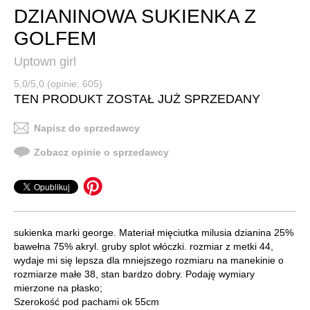
DZIANINOWA SUKIENKA Z
GOLFEM
Uptown girl
5,0/5,0 (opinie: 605)
TEN PRODUKT ZOSTAŁ JUŻ SPRZEDANY
Napisz do sprzedawcy
Zobacz opinie o sprzedawcy
sukienka marki george. Materiał mięciutka milusia dzianina 25%
bawełna 75% akryl. gruby splot włóczki. rozmiar z metki 44,
wydaje mi się lepsza dla mniejszego rozmiaru na manekinie o
rozmiarze małe 38, stan bardzo dobry. Podaję wymiary
mierzone na płasko;
Szerokość pod pachami ok 55cm