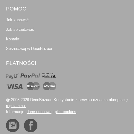
POMOC
Jak kupować
Jak sprzedawać
Kontakt
Sprzedawaj w DecoBazaar
PŁATNOŚCI
@ 2005-2026 DecoBazaar. Korzystanie z serwisu oznacza akceptację
regulaminu.
Informacje:
dane osobowe
i
pliki cookies