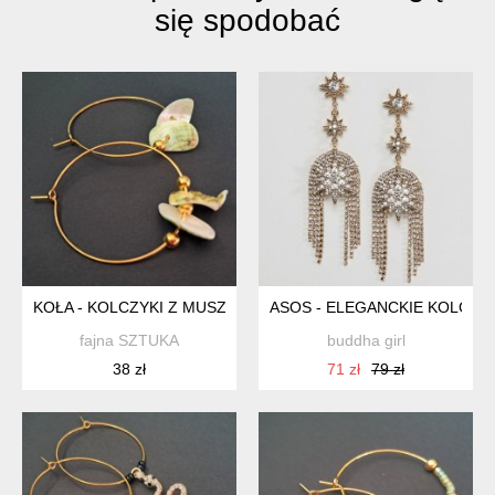
się spodobać
KOŁA - KOLCZYKI Z MUSZLĄ
ASOS - ELEGANCKIE KOLCZYK
fajna SZTUKA
buddha girl
38 zł
71 zł
79 zł