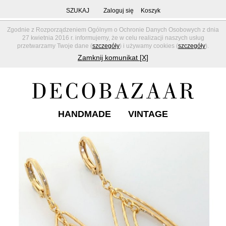
SZUKAJ
Zaloguj się
Koszyk
Zgodnie z Rozporządzeniem Ogólnym o Ochronie Danych Osobowych z dnia
27 kwietnia 2016 r. informujemy, że w celu realizacji naszych usług
przetwarzamy Twoje dane (
szczegóły
) i używamy cookies (
szczegóły
).
Zamknij komunikat [X]
HANDMADE
VINTAGE