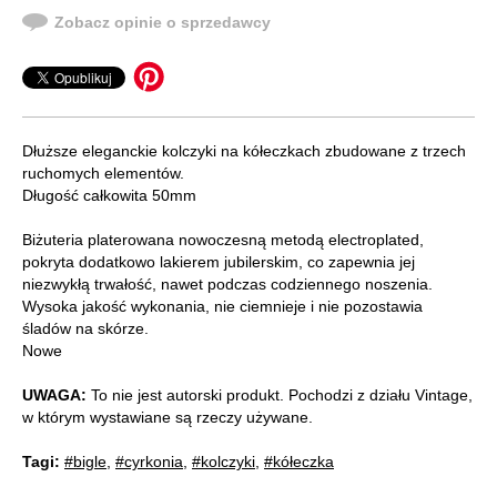
Zobacz opinie o sprzedawcy
Dłuższe eleganckie kolczyki na kółeczkach zbudowane z trzech
ruchomych elementów.
Długość całkowita 50mm
Biżuteria platerowana nowoczesną metodą electroplated,
pokryta dodatkowo lakierem jubilerskim, co zapewnia jej
niezwykłą trwałość, nawet podczas codziennego noszenia.
Wysoka jakość wykonania, nie ciemnieje i nie pozostawia
śladów na skórze.
Nowe
UWAGA:
To nie jest autorski produkt. Pochodzi z działu Vintage,
w którym wystawiane są rzeczy używane.
Tagi:
#bigle
,
#cyrkonia
,
#kolczyki
,
#kółeczka