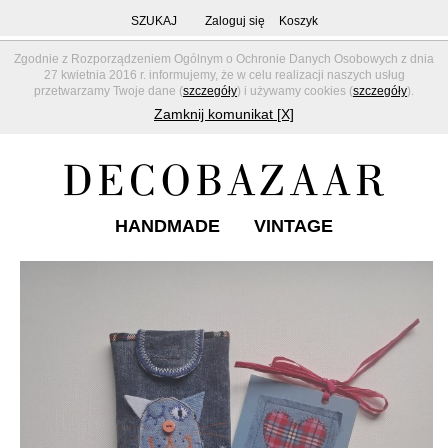
SZUKAJ
Zaloguj się
Koszyk
Zgodnie z Rozporządzeniem Ogólnym o Ochronie Danych Osobowych z dnia
27 kwietnia 2016 r. informujemy, że w celu realizacji naszych usług
przetwarzamy Twoje dane (
szczegóły
) i używamy cookies (
szczegóły
).
Zamknij komunikat [X]
HANDMADE
VINTAGE