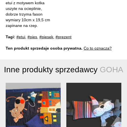
etui z motywem kotka
uszyte na ocieplinie,
dobrze trzyma fason
wymiary 10cm x 19,5 cm
zapinane na rzep.
Tagi:
#etui
,
#pies
,
#piesek
,
#prezent
Ten produkt sprzedaje osoba prywatna.
Co to oznacza?
Inne produkty sprzedawcy
GOHA