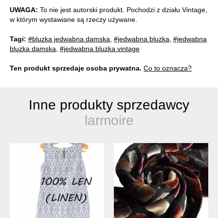
UWAGA:
To nie jest autorski produkt. Pochodzi z działu Vintage,
w którym wystawiane są rzeczy używane.
Tagi:
#bluzka jedwabna damska
,
#jedwabna bluzka
,
#jedwabna
bluzka damska
,
#jedwabna bluzka vintage
Ten produkt sprzedaje osoba prywatna.
Co to oznacza?
Inne produkty sprzedawcy
larmoire