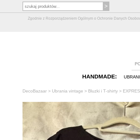
Zgodnie z Rozporządzeniem Ogólnym o Ochronie Danych Osobowych 
P
HANDMADE:
UBRAN
DecoBazaar
>
Ubrania vintage
>
Bluzki i T-shirty
>
EXPRESS