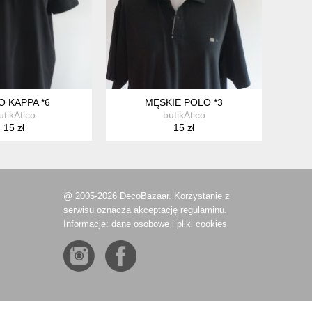
AWY KOPERTOWA NOWA Z METKĄ PLUS SIZE 9XL / 58 / 30
O KAPPA *6
MĘSKIE POLO *3
utikAtico
butikAtico
15 zł
15 zł
@ 2005-2026 DecoBazaar. Korzystanie z
serwisu oznacza akceptację
regulaminu.
Informacje:
dane osobowe
i
pliki cookies