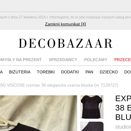
z dnia 27 kwietnia 2016 r. informujemy, że w celu realizacji naszych usług pr
Zamknij komunikat [X]
OMYSŁY NA PREZENT
SPRZEDAWCY
POLECAMY
PRZECE
IA
BIŻUTERIA
TOREBKI
DODATKI
PAN
DZIECKO
DO
O VISCOSE rozmiar 38 elegancka czarna bluzka (nr 7128727)
EXP
38 
BL
studio