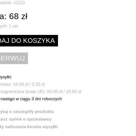
(opinie: 1221)
: 68 zł
ych:
1
szt.
ysyłki:
olska: 16,00 zł / 3,20 zł
zagraniczna (kraje UE): 50,00 zł / 10,00 zł
nastąpi w ciągu 3 dni roboczych
ytaj o szczegóły produktu
acz opinie o sprzedawcy
y naliczania kosztu wysyłki