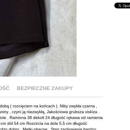
OŚĆ
BEZPIECZNE ZAKUPY
dobą ( rozcięciem na końcach ). Niby zwykła czarna ,
aniny , czyni ją niezwykłą, Jakościowa grubsza viskiza .
dole . Ramiona 38 dekolt 24 długość rękawa od ramienia
 cm dół 54 cm Rozcircia na dole 5,5 cm długość
rdzo dobry . Metki obecne . Stan zachowania bardzo