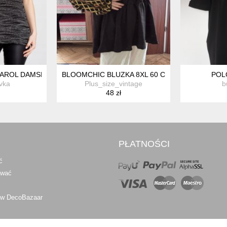
AROL DAMSKA WZÓR 36 S
BLOOMCHIC BLUZKA 8XL 60 CZARNA ZŁOTE RĘK
POL
vka
Plus_size_vintage
b
48 zł
PŁATNOŚCI
ć
awać
 w DecoBazaar