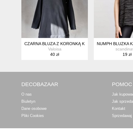
CZARNA BLUZA Z KORONKĄ KIESZENIE XS S M
NUMPH BLUZKA K
Valoisa
scandina
40 zł
19 zł
DECOBAZAAR
POMOC
O nas
Jak kupowa
Biuletyn
Jak sprzed
Dane osobowe
Kontakt
Pliki Cookies
Sprzedawaj