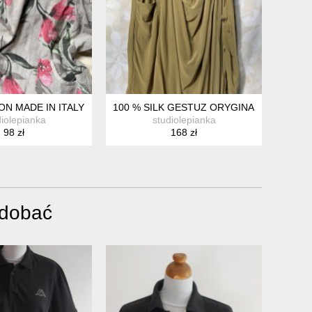
 KOSZULA SUKIENKA NARZUTKA
ON MADE IN ITALY EFEKTOWNA ASYMETRYCZNA BAWEŁNIANA PRZ
100 % SILK GESTUZ ORYGINALNA NIESP
diolepianka
studiolepianka
98 zł
168 zł
odobać