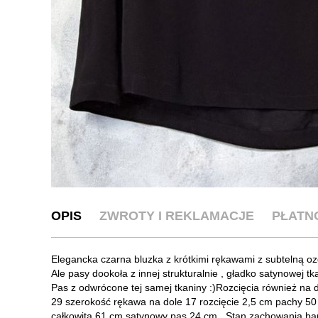
OPIS
ZWROTY I REKLAMACJE
PŁATN
Elegancka czarna bluzka z krótkimi rękawami z subtelną oz
Ale pasy dookoła z innej strukturalnie , gładko satynowej tk
Pas z odwrócone tej samej tkaniny :)Rozcięcia również na 
29 szerokość rękawa na dole 17 rozcięcie 2,5 cm pachy 50
całkowita 61 cm satynowy pas 24 cm . Stan zachowania ba