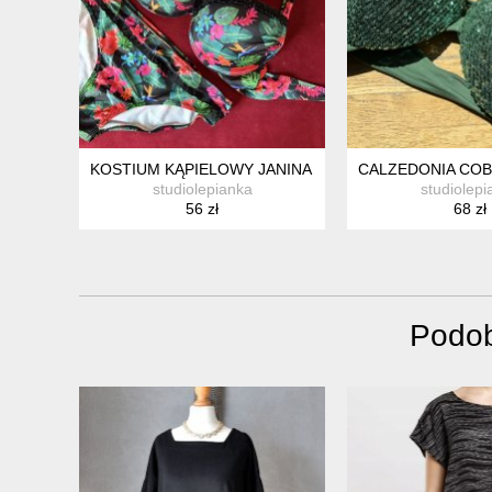
KOSTIUM KĄPIELOWY JANINA ROZMIAR 42 KWIATOW
CALZEDONIA COB
studiolepianka
studiolepi
56 zł
68 zł
Podob