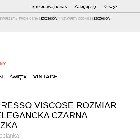
Sprzedawaj u nas
Zaloguj się
Koszyk
zetwarzamy Twoje dane (
szczegóły
) i używamy cookies (
szczegóły
).
NY
VINTAGE
M
ŚWIĘTA
RESSO VISCOSE ROZMIAR
ELEGANCKA CZARNA
UZKA
lepianka