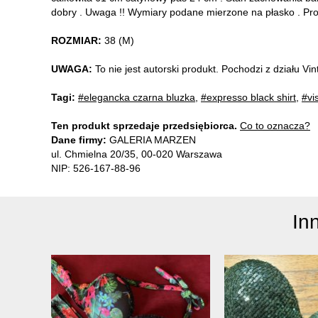
dobry . Uwaga !! Wymiary podane mierzone na płasko . Pr
ROZMIAR:
38 (M)
UWAGA:
To nie jest autorski produkt. Pochodzi z działu V
Tagi:
#elegancka czarna bluzka
,
#expresso black shirt
,
#vi
Ten produkt sprzedaje przedsiębiorca.
Co to oznacza?
Dane firmy:
GALERIA MARZEN
ul. Chmielna 20/35, 00-020 Warszawa
NIP: 526-167-88-96
In