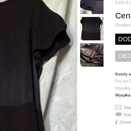
5,0/5,0 
Cena
Dostępn
Koszty w
Poczta P
Wysyłka 
Wysyłka 
Zap
Zob
Zasad