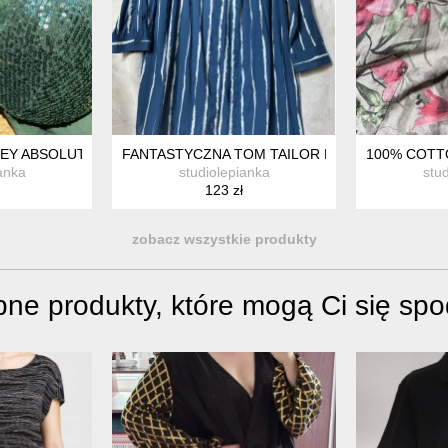
Y RADOSNY
EY ABSOLUTNIE ZJAWISKOWA GÓRA OD KOSTIUMU
FANTASTYCZNA TOM TAILOR DŁUGA BATIKOWA
100% COTT
anka
studiolepianka
stu
123 zł
zobacz wszystkie produkty
ne produkty, które mogą Ci się sp