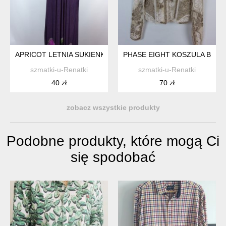
APRICOT LETNIA SUKIENKA MAXI NA BIUST / L
PHASE EIGHT KOSZULA BLUZKA
szmatki-u-Renatki
szmatki-u-Renatki
40 zł
70 zł
zobacz wszystkie produkty
Podobne produkty, które mogą Ci
się spodobać