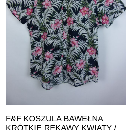
F&F KOSZULA BAWEŁNA
KRÓTKIE RĘKAWY KWIATY /