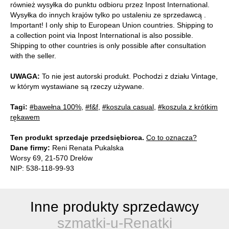
również wysyłka do punktu odbioru przez Inpost International.
Wysyłka do innych krajów tylko po ustaleniu ze sprzedawcą .
Important! I only ship to European Union countries. Shipping to
a collection point via Inpost International is also possible.
Shipping to other countries is only possible after consultation
with the seller.
UWAGA:
To nie jest autorski produkt. Pochodzi z działu Vintage,
w którym wystawiane są rzeczy używane.
Tagi:
#bawełna 100%
,
#f&f
,
#koszula casual
,
#koszula z krótkim
rękawem
Ten produkt sprzedaje przedsiębiorca.
Co to oznacza?
Dane firmy:
Reni Renata Pukalska
Worsy 69, 21-570 Drelów
NIP: 538-118-99-93
Inne produkty sprzedawcy
szmatki-u-Renatki