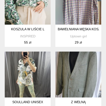
KOSZULA W LIŚCIE L
BAWEŁNIANA MĘSKA KOSZUL
INSPIRED
Uptown girl
55 zł
29 zł
SOULLAND UNISEX
Z WEŁNĄ