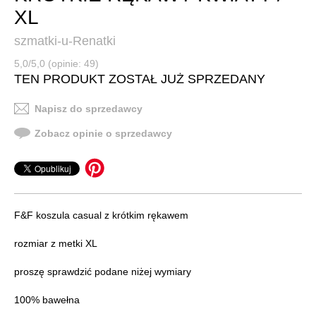
XL
szmatki-u-Renatki
5,0/5,0 (opinie: 49)
TEN PRODUKT ZOSTAŁ JUŻ SPRZEDANY
Napisz do sprzedawcy
Zobacz opinie o sprzedawcy
F&F koszula casual z krótkim rękawem
rozmiar z metki XL
proszę sprawdzić podane niżej wymiary
100% bawełna