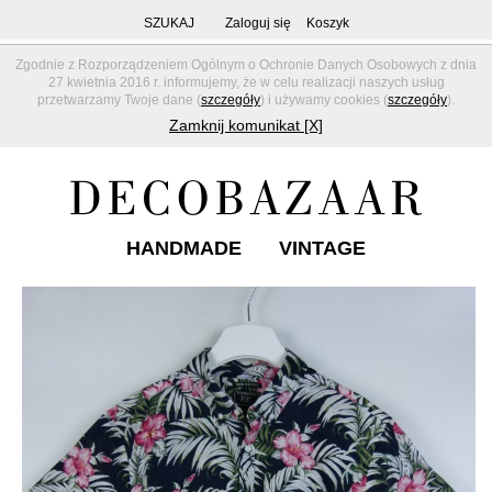
SZUKAJ
Zaloguj się
Koszyk
Zgodnie z Rozporządzeniem Ogólnym o Ochronie Danych Osobowych z dnia
27 kwietnia 2016 r. informujemy, że w celu realizacji naszych usług
przetwarzamy Twoje dane (
szczegóły
) i używamy cookies (
szczegóły
).
Zamknij komunikat [X]
HANDMADE
VINTAGE