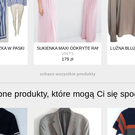
AWEŁNA R 38 M HV165
KA W PASKI WISKOZA GUZIKI HV128
SUKIENKA MAXI ODKRYTE RAMIONA ODPINANE R
LUŹNA BLU
S
VINTS
179 zł
zobacz wszystkie produkty
ne produkty, które mogą Ci się sp