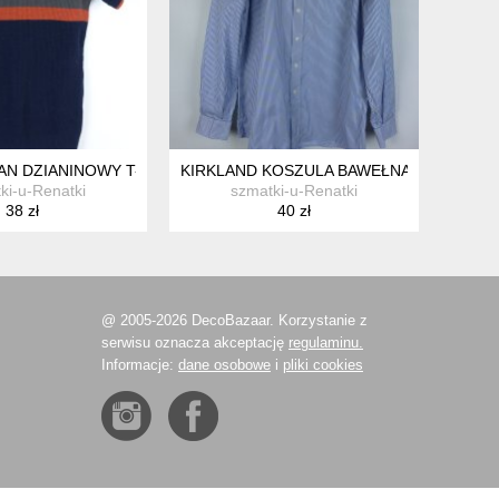
N DZIANINOWY T-SHIRT BAWEŁNA AKRYL / M
KIRKLAND KOSZULA BAWEŁNA DROBNE PASE
ki-u-Renatki
szmatki-u-Renatki
38 zł
40 zł
@ 2005-2026 DecoBazaar. Korzystanie z
serwisu oznacza akceptację
regulaminu.
Informacje:
dane osobowe
i
pliki cookies