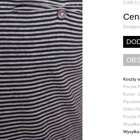
5,0/5,0 (
Cena
Dostępn
Koszty w
Poczta P
Kurier: 1
Paczkoma
Orlen Pa
Poczta P
Wysyłka 
Wysyłka 