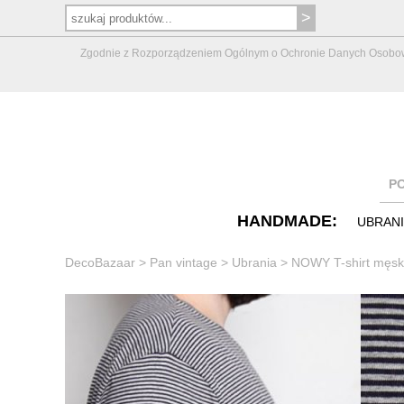
Zgodnie z Rozporządzeniem Ogólnym o Ochronie Danych Osobowych 
P
HANDMADE:
UBRAN
DecoBazaar
>
Pan vintage
>
Ubrania
>
NOWY T-shirt męski