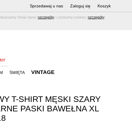
Sprzedawaj u nas
Zaloguj się
Koszyk
zetwarzamy Twoje dane (
szczegóły
) i używamy cookies (
szczegóły
).
NY
VINTAGE
M
ŚWIĘTA
Y T-SHIRT MĘSKI SZARY
RNE PASKI BAWEŁNA XL
18