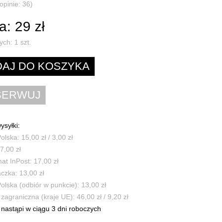
opinie: 36)
: 29 zł
ych:
1
szt.
ysyłki:
olska: 15,00 zł / 3,00 zł
7,00 zł
t InPost: 17,00 zł
czka: 13,00 zł
olska (odbiór w punkcie): 13,00 zł
zagraniczna (kraje UE): 46,00 zł / 9,20 zł
nastąpi w ciągu 3 dni roboczych