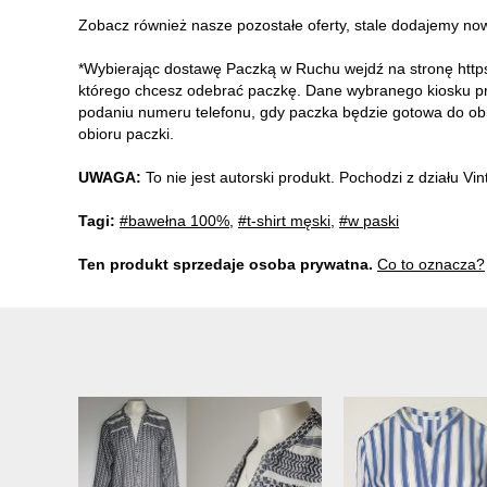
Zobacz również nasze pozostałe oferty, stale dodajemy no
*Wybierając dostawę Paczką w Ruchu wejdź na stronę https
którego chcesz odebrać paczkę. Dane wybranego kiosku pr
podaniu numeru telefonu, gdy paczka będzie gotowa do ob
obioru paczki.
UWAGA:
To nie jest autorski produkt. Pochodzi z działu V
Tagi:
#bawełna 100%
,
#t-shirt męski
,
#w paski
Ten produkt sprzedaje osoba prywatna.
Co to oznacza?