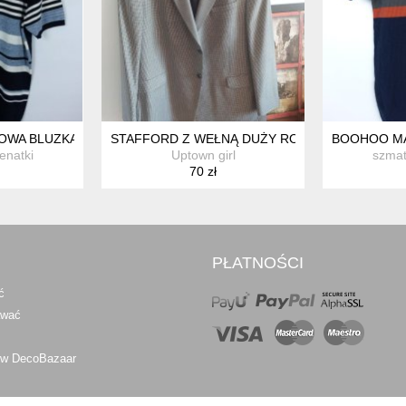
OWA BLUZKA KOSZULKA POLO W PASKI / L
STAFFORD Z WEŁNĄ DUŻY ROZMIAR
BOOHOO MA
enatki
Uptown girl
szmat
70 zł
PŁATNOŚCI
ć
awać
 w DecoBazaar