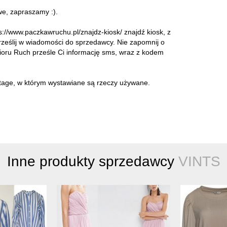
we, zapraszamy :).
://www.paczkawruchu.pl/znajdz-kiosk/ znajdź kiosk, z
ześlij w wiadomości do sprzedawcy. Nie zapomnij o
ioru Ruch prześle Ci informację sms, wraz z kodem
intage, w którym wystawiane są rzeczy używane.
Inne produkty sprzedawcy
VINTS