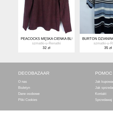
PEACOCKS MĘSKA CIENKA BLUZA BAWEŁNA / M
BURTON DZIANIN
szmatki-u-Renatki
szmatki-u-R
32 zł
35 zł
DECOBAZAAR
POMOC
O nas
Jak kupowa
Biuletyn
Jak sprzed
Dane osobowe
Kontakt
Pliki Cookies
Sprzedawaj