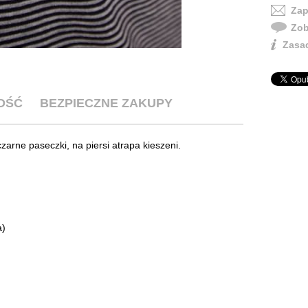
Zap
Zob
Zasad
OŚĆ
BEZPIECZNE ZAKUPY
zarne paseczki, na piersi atrapa kieszeni.
a)