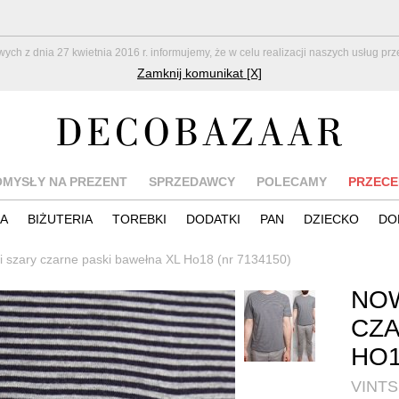
z dnia 27 kwietnia 2016 r. informujemy, że w celu realizacji naszych usług pr
Zamknij komunikat [X]
OMYSŁY NA PREZENT
SPRZEDAWCY
POLECAMY
PRZECE
IA
BIŻUTERIA
TOREBKI
DODATKI
PAN
DZIECKO
DO
 szary czarne paski bawełna XL Ho18 (nr 7134150)
NOW
CZA
HO
VINTS