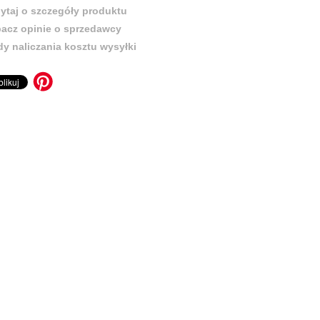
ytaj o szczegóły produktu
acz opinie o sprzedawcy
y naliczania kosztu wysyłki