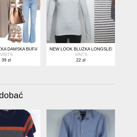
AMIĄCZKA GORSET LILA RÓŻ R 42 / 44 HO132
ZKA DAMSKA BUFIASTE MARSZCZONE RĘKAWY CUBUS BEŻ XL 42 
NEW LOOK BLUZKA LONGSLEEVE BIAŁO-S
VINTS
VINTS
39 zł
22 zł
odobać