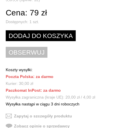
Cena: 79 zł
Dostępnych:
1
szt.
Koszty wysyłki:
Poczta Polska: za darmo
Kurier: 30,00 zł
Paczkomat InPost: za darmo
Wysyłka zagraniczna (kraje UE): 20,00 zł / 4,00 zł
Wysyłka nastąpi w ciągu 3 dni roboczych
Zapytaj o szczegóły produktu
Zobacz opinie o sprzedawcy