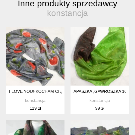
Inne produkty sprzedawcy
konstancja
I LOVE YOU!-KOCHAM CIĘ-WALENTYNKI,PREZENT,SZAL JED
APASZKA ,GAWROSZKA 100%
konstancja
konstancja
119 zł
99 zł