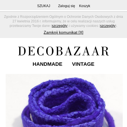
SZUKAJ
Zaloguj się
Koszyk
Zgodnie z Rozporządzeniem Ogólnym o Ochronie Danych Osobowych z dnia
27 kwietnia 2016 r. informujemy, że w celu realizacji naszych usług
przetwarzamy Twoje dane (
szczegóły
) i używamy cookies (
szczegóły
).
Zamknij komunikat [X]
HANDMADE
VINTAGE