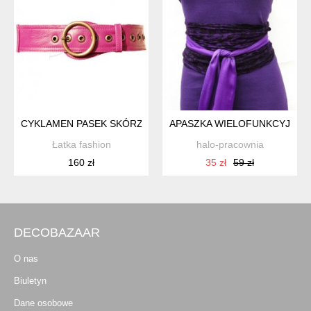
CYKLAMEN PASEK SKÓRZANY
APASZKA WIELOFUNKCYJNA*
Łatka fashion
halo-pracownia
160 zł
35 zł
59 zł
DECOBAZAAR
O nas
Biuletyn
Dane osobowe