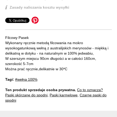
Zasady naliczania kosztu wysyłki
Filcowy Pasek
Wykonany ręcznie metodą filcowania na mokro
wysokogatunkową wełną z australijskich merynosów - miękką i
delikatną w dotyku - na naturalnym w 100% jedwabiu,
W szerszym miejscu 90cm długości a w całości 160cm,
szerokość 5-7cm
Można prać ręcznie,delikatnie w 30*C
Tagi:
#wełna 100%
Ten produkt sprzedaje osoba prywatna.
Co to oznacza?
Paski skórzane do spodni
,
Paski karmelowe
,
Czarne paski do
spodni