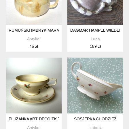
RUMUŃSKI IMBRYK MARMUREK SZKLIWIONA CERAMIKA VINT
DAGMAR HAMPEL WIEDEŃ LAT
Antykoi
Luna
45 zł
159 zł
FILIŻANKA ART DECO TK THUN BOHEMIA CZECHOSŁOWACJA
SOSJERKA CHODZIEŻ
Antykoi
Izabelia