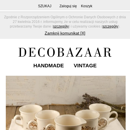
SZUKAJ
Zaloguj się
Koszyk
Zgodnie z Rozporządzeniem Ogólnym o Ochronie Danych Osobowych z dnia
27 kwietnia 2016 r. informujemy, że w celu realizacji naszych usług
przetwarzamy Twoje dane (
szczegóły
) i używamy cookies (
szczegóły
).
Zamknij komunikat [X]
HANDMADE
VINTAGE