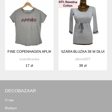
FINE COPENHAGEN APLIKACJA APRES SZARY TSHIRT 36 S
SZARA BLUZKA 38 M DŁUGI 
scandinavka
sikora007
17 zł
38 zł
DECOBAZAAR
O nas
Biuletyn