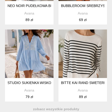
NEO NOIR PUDEŁKOWA BLUZA RAYON
BUBBLEROOM SREBRZYSTA SUK
Avana
Avana
89 zł
69 zł
STUDIO SUKIENKA WISKOZA
BITTE KAI RAND SWETEREK 
Avana
Avana
79 zł
89 zł
zobacz wszystkie produkty