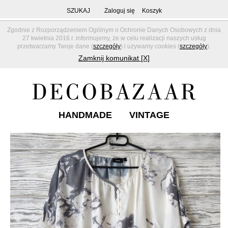
SZUKAJ
Zaloguj się
Koszyk
Zgodnie z Rozporządzeniem Ogólnym o Ochronie Danych Osobowych z dnia
27 kwietnia 2016 r. informujemy, że w celu realizacji naszych usług
przetwarzamy Twoje dane (
szczegóły
) i używamy cookies (
szczegóły
).
Zamknij komunikat [X]
HANDMADE
VINTAGE