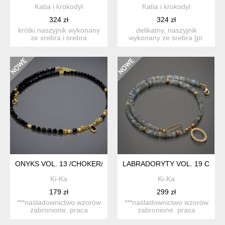
Katia i krokodyl
Katia i krokodyl
324 zł
324 zł
krótki naszyjnik wykonany
delikatny, naszyjnik
ze srebra i srebra
wykonany ze srebra [pr.
pokrytego 24k zlotem [pr....
925] w połączeniu z faset...
ONYKS VOL. 13 /CHOKER/ 22.09.25 - SZLACHETNA KOLEKCJA
LABRADORYTY VOL. 19 CHOKE
Ki-Ka
Ki-Ka
179 zł
299 zł
***naśladownictwo wzorów
***naśladownictwo wzorów
zabronione. praca
zabronione. praca
datowana. krótki
datowana. krótki, delikat...
naszyjnik...