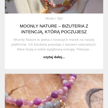
Moda i Styl
MOONLY NATURE – BIŻUTERIA Z
INTENCJĄ, KTÓRĄ POCZUJESZ
Moonly Nature to jedna z nowszych marek na naszej
platformie. Ich biżuteria powstaje z kamieni naturalnych,
które kryją w sobie wyjątkową energię. Patrycja -
właścicielka marki wierzy w ich magiczne właściwości i z
czytaj dalej...
przyjemnością dzieli się tym z inny...