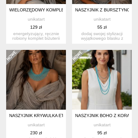
WIELORZĘDOWY KOMPLET BIŻUTERII Z KORALIKÓW - NASZY
NASZYJNIK Z BURSZTYNOWY
unikatart
unikatart
129 zł
55 zł
energetyzujący, ręcznie
dodaj swojej stylizacji
robiony komplet biżuterii
wyjątkowego blasku z
składający się z wie...
eleganckim naszyjnikiem
w...
NASZYJNIK KRYWULKA ETNO TURKUSOWE KORALE
NASZYJNIK BOHO Z KORALIK
unikatart
unikatart
230 zł
95 zł