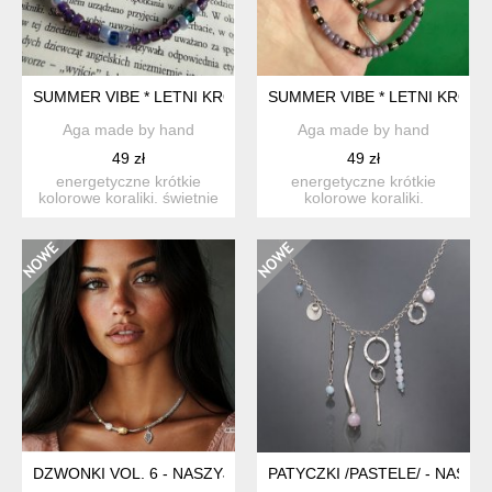
SUMMER VIBE * LETNI KRÓTKI NASZYJNIK * KOLOROWE KORAL
SUMMER VIBE * LETNI KRÓTK
Aga made by hand
Aga made by hand
49 zł
49 zł
energetyczne krótkie
energetyczne krótkie
kolorowe koraliki. świetnie
kolorowe koraliki.
uzupełnią letnią s...
nietuzinkowa kolorystyka z
prz...
DZWONKI VOL. 6 - NASZYJNIK
PATYCZKI /PASTELE/ - NASZY