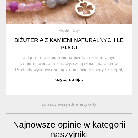
Moda i Styl
BIŻUTERIA Z KAMIENI NATURALNYCH LE
BIJOU
Le Bijou to ręcznie robiona biżuteria z naturalnych
kamieni, tworzona z najwyższej jakości materiałów.
Produkty wykonywane są z dbałością o każdy szczegół,
aby były nie tylko wyjątkowe, ale również trwałe i
czytaj dalej...
komfortowe w noszeniu. ...
zobacz wszystkie artykuły
Najnowsze opinie w kategorii
naszyjniki