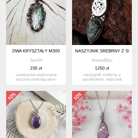
DWA KRYSZTAŁY M300
NASZYJNIK SREBRNY Z SERA
JanArt
AnimaBiżu
235 zł
1250 zł
zawieszka wykonana
naszyjnik srebrny z
ręcznie metodą wire-
serafinitem. wisiorek
wrappingu z dwóch sopli
wykonałam od podstaw
kryszta...
ręcznie...