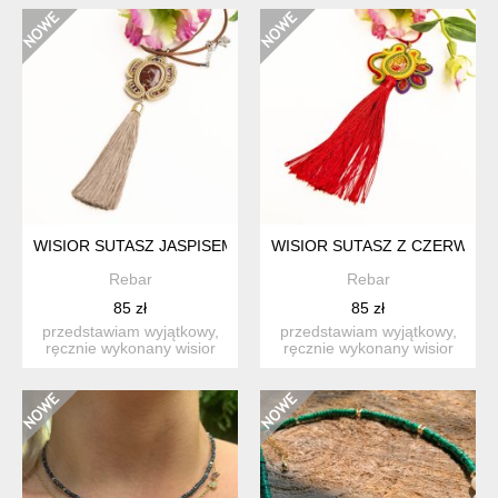
WISIOR SUTASZ JASPISEM I Z BRĄZOWYM CHWOSTEM
WISIOR SUTASZ Z CZERWO
Rebar
Rebar
85 zł
85 zł
przedstawiam wyjątkowy,
przedstawiam wyjątkowy,
ręcznie wykonany wisior
ręcznie wykonany wisior
sutasz w odcieniach br...
sutasz w ciepłych jesi...