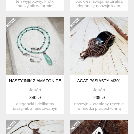
ten wyjątkowy, krótki
podkreśl swoją naturalną
naszyjnik w formie
elegancję naszyjnikiem,
szerokiego kołnierzyka -
który przywołuje wspo...
insp...
NASZYJNIK Z AMAZONITEM I TURKUSIKAMI S216
AGAT PASIASTY M301
JanArt
JanArt
340 zł
239 zł
elegancki i delikatny
naszyjnik zrobiony ręcznie
naszyjnik z fasetowanym
w miedzi pracochłonną
amazonitem (30x10mm)
techniką wire-wrappin...
wyk...