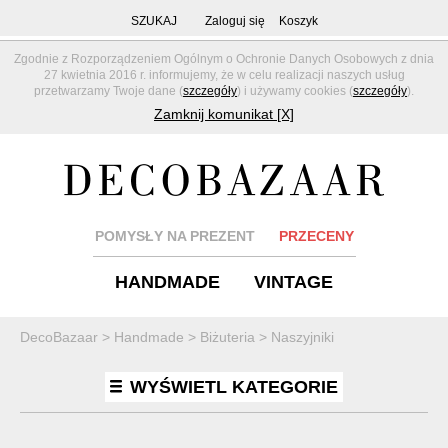
SZUKAJ
Zaloguj się
Koszyk
Zgodnie z Rozporządzeniem Ogólnym o Ochronie Danych Osobowych z dnia
27 kwietnia 2016 r. informujemy, że w celu realizacji naszych usług
przetwarzamy Twoje dane (
szczegóły
) i używamy cookies (
szczegóły
).
Zamknij komunikat [X]
POMYSŁY NA PREZENT
PRZECENY
HANDMADE
VINTAGE
DecoBazaar
>
Handmade
>
Biżuteria
>
Naszyjniki
WYŚWIETL KATEGORIE