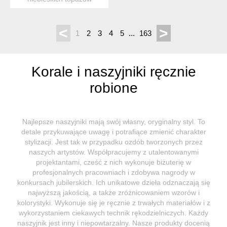
połączonych z pozłacanymi
hemat...
<
>
1
2
3
4
5
...
163
Korale i naszyjniki ręcznie
robione
Najlepsze naszyjniki mają swój własny, oryginalny styl. To
detale przykuwające uwagę i potrafiące zmienić charakter
stylizacji. Jest tak w przypadku ozdób tworzonych przez
naszych artystów. Współpracujemy z utalentowanymi
projektantami, cześć z nich wykonuje biżuterię w
profesjonalnych pracowniach i zdobywa nagrody w
konkursach jubilerskich. Ich unikatowe dzieła odznaczają się
najwyższą jakością, a także zróżnicowaniem wzorów i
kolorystyki. Wykonuje się je ręcznie z trwałych materiałów i z
wykorzystaniem ciekawych technik rękodzielniczych. Każdy
naszyjnik jest inny i niepowtarzalny. Nasze produkty docenią