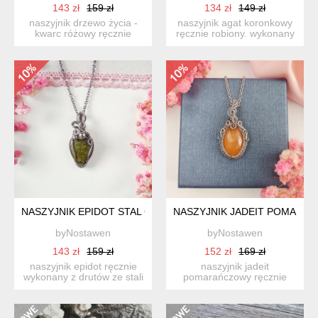
143 zł
159 zł
134 zł
149 zł
naszyjnik drzewo życia -
naszyjnik agat koronkowy
kwarc różowy ręcznie
ręcznie robiony. wykonany
robiony. wykonany techni...
techniką wire wrapp...
NASZYJNIK EPIDOT STAL CHIRURGICZNA WISIOREK HANDM
NASZYJNIK JADEIT POMARA
byNostawen
byNostawen
143 zł
159 zł
152 zł
169 zł
naszyjnik epidot ręcznie
naszyjnik jadeit
wykonany z drutów ze stali
pomarańczowy ręcznie
chirurgicznej meto...
robiony. wykonany techniką
wire ...