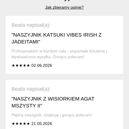
Jak zbieramy opinie?
Beata napisał(a):
"NASZYJNIK KATSUKI VIBES IRISH Z
JADEITAMI"
Profesjonalizm w każdym calu - wspaniała biżuteria i
błyskawiczna wysyłka. Gorąco polecam!
★★★★★ 02.06.2026
Beata napisał(a):
"NASZYJNIK Z WISIORKIEM AGAT
MSZYSTY II"
Piękny naszyjnik, dziękuję i gorąco polecam!
★★★★★ 21.05.2026