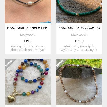
NASZYJNIK SPINELE I PERŁA /CHOKER Z PERŁĄ
NASZYJNIK Z MALACHITÓW 
Majowanki
Majowanki
119 zł
139 zł
naszyjnik z granatowo
efektowny naszyjnik
niebieskich naturalnych
wykonany z naturalnych
spineli z dużą piękną pe...
malachitów , pereł
słodkowo...