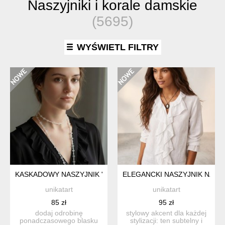
Naszyjniki i korale damskie
(5695)
WYŚWIETL FILTRY
KASKADOWY NASZYJNIK "LŚNIĄCA ROSA" - DWUWARSTWOW
ELEGANCKI NASZYJNIK NA C
unikatart
unikatart
85 zł
95 zł
dodaj odrobinę
stylowy akcent dla każdej
ponadczasowego blasku
stylizacji: ten subtelny i