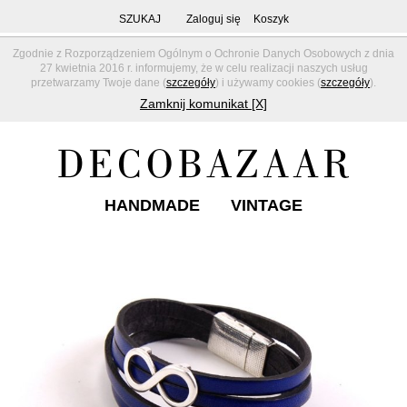
SZUKAJ
Zaloguj się
Koszyk
Zgodnie z Rozporządzeniem Ogólnym o Ochronie Danych Osobowych z dnia
27 kwietnia 2016 r. informujemy, że w celu realizacji naszych usług
przetwarzamy Twoje dane (
szczegóły
) i używamy cookies (
szczegóły
).
Zamknij komunikat [X]
HANDMADE
VINTAGE