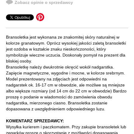
Zobacz opinie o sprzedawcy
Bransoletka jest wykonana ze znakomitej skóry naturalnej w
kolorze granatowym. Oprócz wysokiej jakości zaletą bransoletki
jest ozdoba w kształcie znaku nieskończoności, który
symbolizuje wieczne uczucia. Doskonały pomysł na prezent dla
bliskiej osoby.
Bransoletkę należy dwukrotnie okręcić wokół nadgarstka.
Zapięcie magnetyczne, wygodne i mocne, w kolorze srebrnym.
Model prezentowany na zdjęciach jest odpowiedni na
nadgarstek ok. 16-17 cm w obwodzie, ale możliwe są mniejsze
albo większe rozmiary (od 14 cm do 22 cm w obwodzie) Bardzo
proszę o podanie w wiadomości do zamówienia obwodu
nadgarstka, mierzonego ciasno. Bransoletka zostanie
dopasowana z uwzględnieniem odpowiedniego luzu.
KOMENTARZ SPRZEDAWCY:
Wysyłka kurierem i paczkomatem. Przy zakupie bransoletek lub
zegarków proszę o skorzystanie z możliwości dopasowania