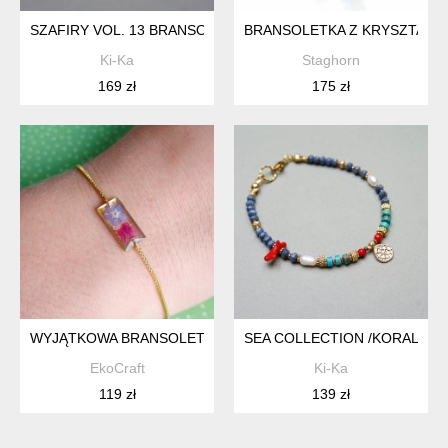
SZAFIRY VOL. 13 BRANSOLETKA - SZLACHETNA KOLEKCJA /12
BRANSOLETKA Z KRYSZTAŁÓW
Ki-Ka
Staghorn
169 zł
175 zł
WYJĄTKOWA BRANSOLETKA UKWIECONY PROSTOKĄT
SEA COLLECTION /KORAL BLU
EkoCraft
Ki-Ka
119 zł
139 zł