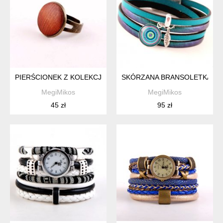
PIERŚCIONEK Z KOLEKCJI WOOD, Z DREWNIANYM OCZKIEM
SKÓRZANA BRANSOLETKA Z 
MegiMikos
MegiMikos
45 zł
95 zł