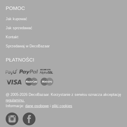
POMOC
Jak kupować
Jak sprzedawać
Kontakt
Sprzedawaj w DecoBazaar
PŁATNOŚCI
@ 2005-2026 DecoBazaar. Korzystanie z serwisu oznacza akceptację
regulaminu.
Informacje:
dane osobowe
i
pliki cookies