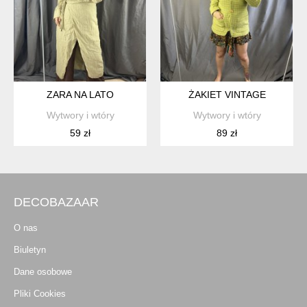
ZARA NA LATO
ŻAKIET VINTAGE
Wytwory i wtóry
Wytwory i wtóry
59 zł
89 zł
DECOBAZAAR
O nas
Biuletyn
Dane osobowe
Pliki Cookies