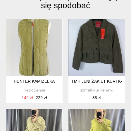
się spodobać
HUNTER KAMIZELKA
TMH JENI ŻAKIET KURTKA BA
RetroSense
szmatki-u-Renatki
149 zł
229 zł
35 zł