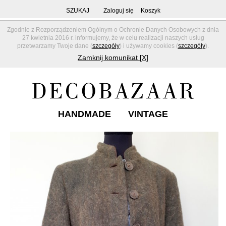
SZUKAJ
Zaloguj się
Koszyk
Zgodnie z Rozporządzeniem Ogólnym o Ochronie Danych Osobowych z dnia
27 kwietnia 2016 r. informujemy, że w celu realizacji naszych usług
przetwarzamy Twoje dane (
szczegóły
) i używamy cookies (
szczegóły
).
Zamknij komunikat [X]
HANDMADE
VINTAGE