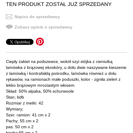
TEN PRODUKT ZOSTAŁ JUŻ SPRZEDANY
Napisz do sprzedawcy
Zobacz opinie o sprzedawcy
Ciepły żakiet na podszewce, wokół szyi stójka z cieniutką
lamówka z brązowej ekoskóry, u dołu dwie naszywane kieszenie
z lamówką i kontrafałdą pośrodku, lamówka również u dołu
rękawów, na ramionach małe poduszki, kolor - zgniła zieleń z
lekko brązowym mroziastym włosem
Skład: 50% alpaka, 50% schurwoole
Stan; bdb
Rozmiar z metki: 42
Wymiary;
Szer. ramion: 41 cm x 2
Pachy; 55 cm x 2
pas: 50 cm x 2
biodra:55 cm x 2