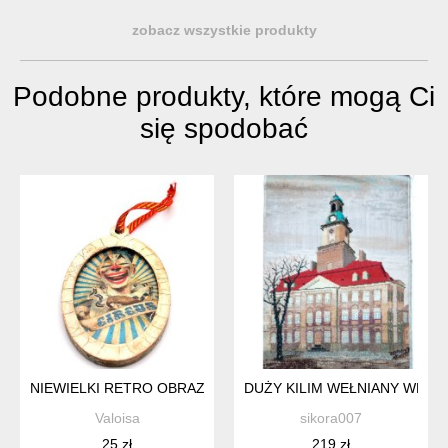
zobacz wszystkie produkty
Podobne produkty, które mogą Ci
się spodobać
NIEWIELKI RETRO OBRAZEK KLAUN CYRK CIRCUS DECOUPA
DUŻY KILIM WEŁNIANY WEŁN
Valoisa
sikora007
25 zł
219 zł