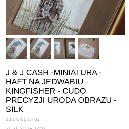
J & J CASH -MINIATURA -
HAFT NA JEDWABIU -
KINGFISHER - CUDO
PRECYZJI URODA OBRAZU -
SILK
studiolepianka
5,0/5,0 (opinie: 1221)