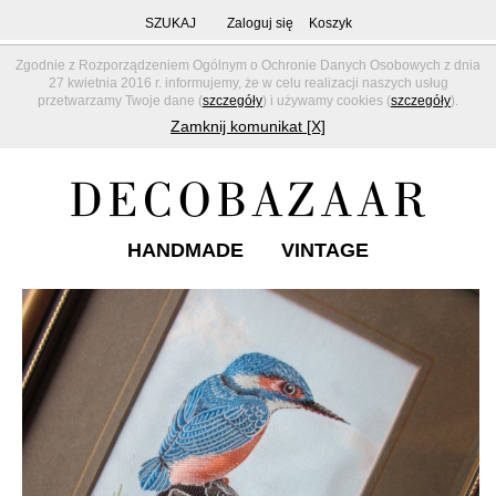
SZUKAJ
Zaloguj się
Koszyk
Zgodnie z Rozporządzeniem Ogólnym o Ochronie Danych Osobowych z dnia
27 kwietnia 2016 r. informujemy, że w celu realizacji naszych usług
przetwarzamy Twoje dane (
szczegóły
) i używamy cookies (
szczegóły
).
Zamknij komunikat [X]
HANDMADE
VINTAGE