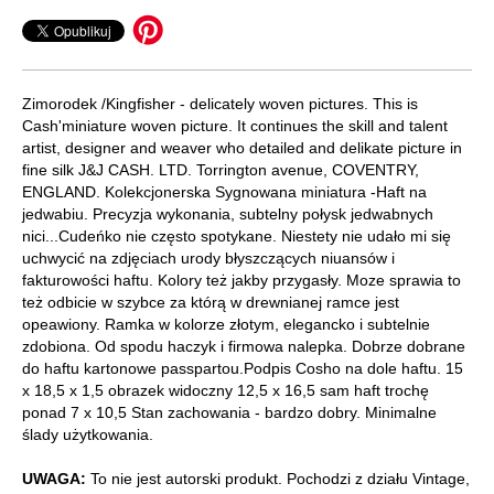
Zimorodek /Kingfisher - delicately woven pictures. This is
Cash'miniature woven picture. It continues the skill and talent
artist, designer and weaver who detailed and delikate picture in
fine silk J&J CASH. LTD. Torrington avenue, COVENTRY,
ENGLAND. Kolekcjonerska Sygnowana miniatura -Haft na
jedwabiu. Precyzja wykonania, subtelny połysk jedwabnych
nici...Cudeńko nie często spotykane. Niestety nie udało mi się
uchwycić na zdjęciach urody błyszczących niuansów i
fakturowości haftu. Kolory też jakby przygasły. Moze sprawia to
też odbicie w szybce za którą w drewnianej ramce jest
opeawiony. Ramka w kolorze złotym, elegancko i subtelnie
zdobiona. Od spodu haczyk i firmowa nalepka. Dobrze dobrane
do haftu kartonowe passpartou.Podpis Cosho na dole haftu. 15
x 18,5 x 1,5 obrazek widoczny 12,5 x 16,5 sam haft trochę
ponad 7 x 10,5 Stan zachowania - bardzo dobry. Minimalne
ślady użytkowania.
UWAGA:
To nie jest autorski produkt. Pochodzi z działu Vintage,