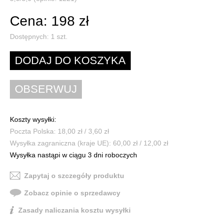
Cena: 198 zł
Dostępnych:
1
szt.
Koszty wysyłki:
Poczta Polska: 18,00 zł / 3,60 zł
Wysyłka zagraniczna (kraje UE): 60,00 zł / 12,00 zł
Wysyłka nastąpi w ciągu 3 dni roboczych
Zapytaj o szczegóły produktu
Zobacz opinie o sprzedawcy
Zasady naliczania kosztu wysyłki