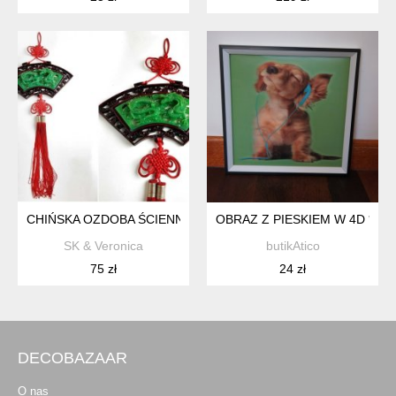
CHIŃSKA OZDOBA ŚCIENNA
OBRAZ Z PIESKIEM W 4D *16
SK & Veronica
butikAtico
75 zł
24 zł
DECOBAZAAR
O nas