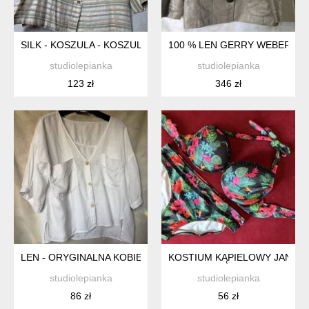
SILK - KOSZULA - KOSZULOWY ŻAKIET - FIRMOWY - SZANT
100 % LEN GERRY WEBER - 
studiolepianka
studiolepianka
123 zł
346 zł
LEN - ORYGINALNA KOBIECA LNIANA BLUZKA - PRZEWIEWNA
KOSTIUM KĄPIELOWY JANINA
studiolepianka
studiolepianka
86 zł
56 zł