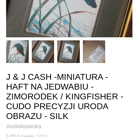
J & J CASH -MINIATURA -
HAFT NA JEDWABIU -
ZIMORODEK / KINGFISHER -
CUDO PRECYZJI URODA
OBRAZU - SILK
studiolepianka
5,0/5,0 (opinie: 1221)