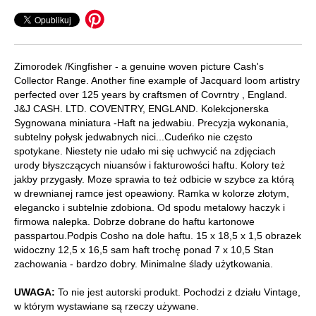
Zimorodek /Kingfisher - a genuine woven picture Cash's
Collector Range. Another fine example of Jacquard loom artistry
perfected over 125 years by craftsmen of Covrntry , England.
J&J CASH. LTD. COVENTRY, ENGLAND. Kolekcjonerska
Sygnowana miniatura -Haft na jedwabiu. Precyzja wykonania,
subtelny połysk jedwabnych nici...Cudeńko nie często
spotykane. Niestety nie udało mi się uchwycić na zdjęciach
urody błyszczących niuansów i fakturowości haftu. Kolory też
jakby przygasły. Moze sprawia to też odbicie w szybce za którą
w drewnianej ramce jest opeawiony. Ramka w kolorze złotym,
elegancko i subtelnie zdobiona. Od spodu metalowy haczyk i
firmowa nalepka. Dobrze dobrane do haftu kartonowe
passpartou.Podpis Cosho na dole haftu. 15 x 18,5 x 1,5 obrazek
widoczny 12,5 x 16,5 sam haft trochę ponad 7 x 10,5 Stan
zachowania - bardzo dobry. Minimalne ślady użytkowania.
UWAGA:
To nie jest autorski produkt. Pochodzi z działu Vintage,
w którym wystawiane są rzeczy używane.