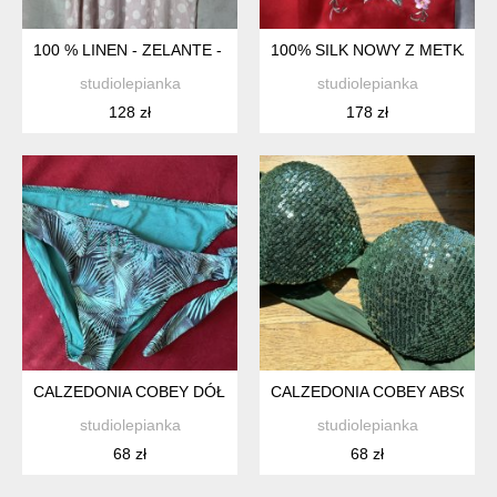
100 % LINEN - ZELANTE - PUDROWY RÓŻ GROSZKI KIESZENI
100% SILK NOWY Z METKAM
studiolepianka
studiolepianka
128 zł
178 zł
CALZEDONIA COBEY DÓŁ OD KOSTIUMU WIĄZANIA PO BOKA
CALZEDONIA COBEY ABSOLU
studiolepianka
studiolepianka
68 zł
68 zł