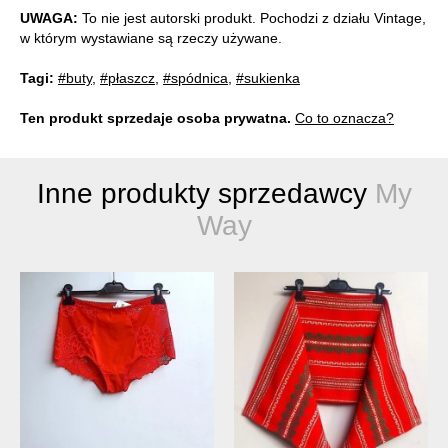
UWAGA:
To nie jest autorski produkt. Pochodzi z działu Vintage,
w którym wystawiane są rzeczy używane.
Tagi:
#buty
,
#płaszcz
,
#spódnica
,
#sukienka
Ten produkt sprzedaje osoba prywatna.
Co to oznacza?
Inne produkty sprzedawcy
My
Way