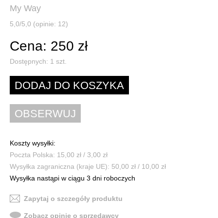
My Way
5,0/5,0 (opinie: 12)
Cena: 250 zł
Dostępnych:
1
szt.
Koszty wysyłki:
Poczta Polska: 15,00 zł / 3,00 zł
Wysyłka zagraniczna (kraje UE): 50,00 zł / 10,00 zł
Wysyłka nastąpi w ciągu 3 dni roboczych
Zapytaj o szczegóły produktu
Zobacz opinie o sprzedawcy