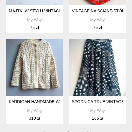
MAJTKI W STYLU VINTAGE/RETRO
VINTAGE NA ŚCIANĘ/STÓŁ
My Way
My Way
75 zł
75 zł
KARDIGAN HANDMADE WEŁNA
SPÓDNICA TRUE VINTAGE
My Way
My Way
310 zł
165 zł