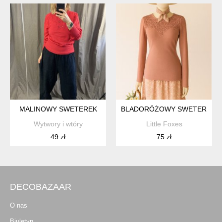
MALINOWY SWETEREK
BLADORÓŻOWY SWETEREK O
Wytwory i wtóry
Little Foxes
49 zł
75 zł
DECOBAZAAR
O nas
Biuletyn