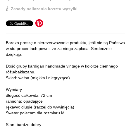
Zasady naliczania kosztu wysyłki
Bardzo proszę o nierezerwowanie produktu, jeśli nie są Państwo
w stu procentach pewni, że za niego zapłacą. Serdecznie
dziękuję.
Dość gruby kardigan handmade vintage w kolorze ciemnego
różu/bakłażanu.
Skład: wełna (miękka i niegryząca)
Wymiary:
długość całkowita: 72 cm
ramiona: opadające
rękawy: długie (raczej do wywinięcia)
Sweter polecam dla rozmiaru M.
Stan: bardzo dobry