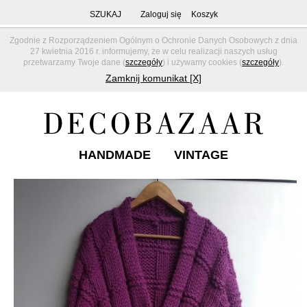
SZUKAJ
Zaloguj się
Koszyk
Zgodnie z Rozporządzeniem Ogólnym o Ochronie Danych Osobowych z dnia
27 kwietnia 2016 r. informujemy, że w celu realizacji naszych usług
przetwarzamy Twoje dane (
szczegóły
) i używamy cookies (
szczegóły
).
Zamknij komunikat [X]
HANDMADE
VINTAGE