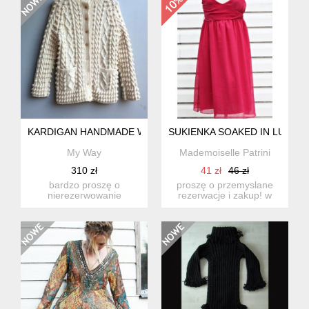
KARDIGAN HANDMADE WEŁNA
SUKIENKA SOAKED IN LUXUR
My Way
Mademoiselle Patrini
310 zł
41 zł
46 zł
bardzo proszę o
proszę o przemyslane
nierezerwowanie
rezerwacje i zakup! w
produktu, jeśli nie są
przypadku wątpliwości
państwo w stu p...
pros...