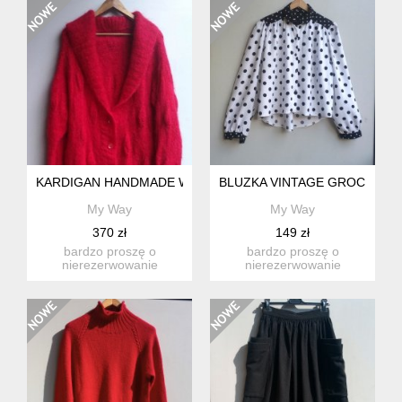
KARDIGAN HANDMADE WEŁNA
BLUZKA VINTAGE GROCHY
My Way
My Way
370 zł
149 zł
bardzo proszę o
bardzo proszę o
nierezerwowanie
nierezerwowanie
produktu, jeśli nie są
produktu, jeśli nie są
państwo w stu p...
państwo w stu p...