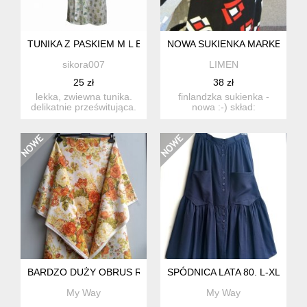
TUNIKA Z PASKIEM M L BAWEŁNA
NOWA SUKIENKA MARKETTA-
sikora007
LIMEN
25 zł
38 zł
lekka, zwiewna tunika.
finlandzka sukienka -
delikatnie prześwitująca.
nowa :-) skład:
kolor rzeczywisty jes...
85%bawełna i
15%viskoza. odcin...
BARDZO DUŻY OBRUS RETRO
SPÓDNICA LATA 80. L-XL
My Way
My Way