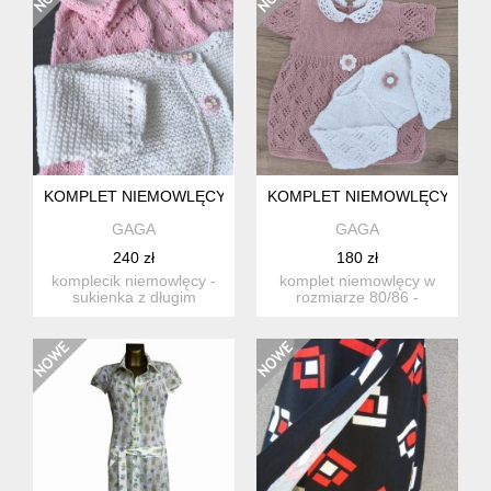
KOMPLET NIEMOWLĘCY "RÓŻOWA KOKARDKA"
KOMPLET NIEMOWLĘCY SUKI
GAGA
GAGA
240 zł
180 zł
komplecik niemowlęcy -
komplet niemowlęcy w
sukienka z długim
rozmiarze 80/86 -
rękawem i krótki sweterek
sukienka + krótki
dla...
sweterek. wy...