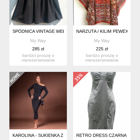
SPÓDNICA VINTAGE WEŁNA
NARZUTA / KILIM PEWEX
My Way
My Way
285 zł
225 zł
bardzo proszę o
bardzo proszę o
nierezerwowanie
nierezerwowanie
produktu, jeśli nie są
produktu, jeśli nie są
państwo w stu p...
państwo w stu p...
KAROLINA - SUKIENKA Z ASYMETRYCZNĄ GÓRĄ
RETRO DRESS CZARNA SUKI