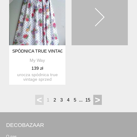
SPÓDNICA TRUE VINTAGE
My Way
139 zł
urocza spódnica true
vintage sprzed
kilkudziesięciu lat. dawna
wersja ...
<
>
1
2
3
4
5
...
15
DECOBAZAAR
O nas