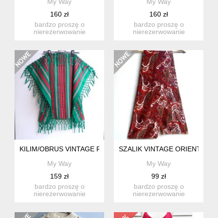
My Way
My Way
160 zł
160 zł
bardzo proszę o
bardzo proszę o
nierezerwowanie
nierezerwowanie
produktu, jeśli nie są
produktu, jeśli nie są
państwo w stu p...
państwo w stu p...
KILIM/OBRUS VINTAGE RETRO
SZALIK VINTAGE ORIENT
My Way
My Way
159 zł
99 zł
bardzo proszę o
bardzo proszę o
nierezerwowanie
nierezerwowanie
produktu, jeśli nie są
produktu, jeśli nie są
państwo w stu p...
państwo w stu p...