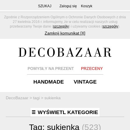
SZUKAJ
Zaloguj się
Koszyk
Zgodnie z Rozporządzeniem Ogólnym o Ochronie Danych Osobowych z dnia
27 kwietnia 2016 r. informujemy, że w celu realizacji naszych usług
przetwarzamy Twoje dane (
szczegóły
) i używamy cookies (
szczegóły
).
Zamknij komunikat [X]
POMYSŁY NA PREZENT
PRZECENY
HANDMADE
VINTAGE
DecoBazaar
>
tagi
>
sukienka
WYŚWIETL KATEGORIE
Tag:
sukienka
(523)