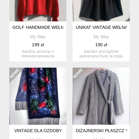
GOLF HANDMADE WEŁNA
UNIKAT VINTAGE WEŁNA
My Way
My Way
199 zł
190 zł
bardzo proszę o
bardzo porządnie
nierezerwowanie
wykonane buty w stylu
produktu, jeśli nie są
vintage/retro. zapinane
państwo w stu p...
blisko ...
VINTAGE DLA OZDOBY
DIZAJNERSKI PŁASZCZ VINT