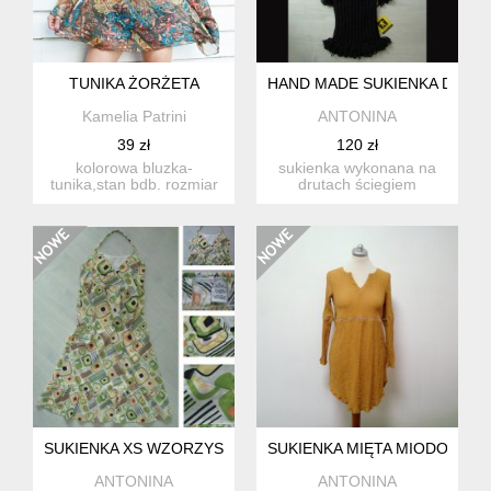
TUNIKA ŻORŻETA
HAND MADE SUKIENKA DZIEW
Kamelia Patrini
ANTONINA
39 zł
120 zł
kolorowa bluzka-
sukienka wykonana na
tunika,stan bdb. rozmiar
drutach ściegiem
m,osoba na zdj.noso
ściągaczowym,
rozm.s s...
dziewczęca. ...
SUKIENKA XS WZORZYSTA W ZIELENIACH
SUKIENKA MIĘTA MIODOWA S
ANTONINA
ANTONINA