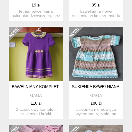
19 zł
35 zł
letnia, bawełniana
bawełniana nowa
sukienka dziewczęca, bez
sukienka w kolorze miodu
pleców. lekka, idealna n...
rozmiar s/m wymiary: ...
BAWEŁNIANY KOMPLET "FIOLETOWY"
SUKIENKA BAWEŁNIANA Z TO
GAGA
GAGA
110 zł
180 zł
2-częściowy komplet-
sukienka niemowlęca
sukienka i krótki
wykonana ręcznie, na
sweterek, wykonane
drutach i na szydełku z
ręcznie, na ...
mięci...