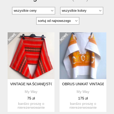
VINTAGE NA ŚCIANĘ/STÓŁ
OBRUS UNIKAT VINTAGE LEN
My Way
My Way
75 zł
175 zł
bardzo proszę o
bardzo proszę o
nierezerwowanie
nierezerwowanie
produktu, jeśli nie są
produktu, jeśli nie są