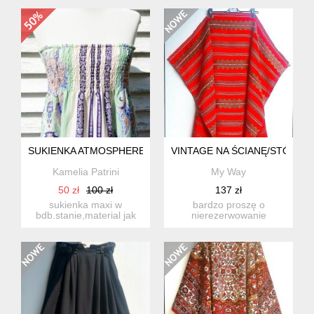
państwo w stu p...
państwo w stu p...
SUKIENKA ATMOSPHERE
VINTAGE NA ŚCIANĘ/STÓŁ/FO
Kamelia Patrini
My Way
50 zł
100 zł
137 zł
sukienka maxi w
bardzo proszę o
bdb.stanie,material jak
nierezerwowanie
jedwab/brak metki/ szer.u
produktu, jeśli nie są
gór...
państwo w stu p...