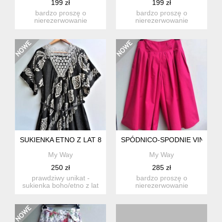
199 zł
199 zł
bardzo proszę o
bardzo proszę o
nierezerwowanie
nierezerwowanie
produktu, jeśli nie są
produktu, jeśli nie są
państwo w stu p...
państwo w stu p...
SUKIENKA ETNO Z LAT 80.
SPÓDNICO-SPODNIE VINTAGE
My Way
My Way
250 zł
285 zł
prawdziwy unikat -
bardzo proszę o
sukienka boho/etno z lat
nierezerwowanie
80. na czarnym tle
produktu, jeśli nie są
etniczn...
państwo w stu p...