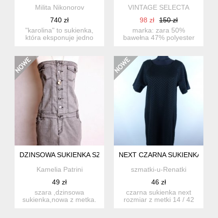
Milita Nikonorov
VINTAGE SELECTA
740 zł
98 zł
150 zł
"karolina" to sukienka,
marka: zara 50%
która eksponuje jedno
bawełna 47% polyester
ramię i miękko...
3% elastan rozmiar l
wymi...
DZINSOWA SUKIENKA SZARA OKAY
NEXT CZARNA SUKIENKA DO K
Kamelia Patrini
szmatki-u-Renatki
49 zł
46 zł
szara ,dzinsowa
czarna sukienka next
sukienka,nowa z metka.
rozmiar z metki 14 / 42
rozm.l 80% bawełna,18%
proszę sprawdzić po...
polie...