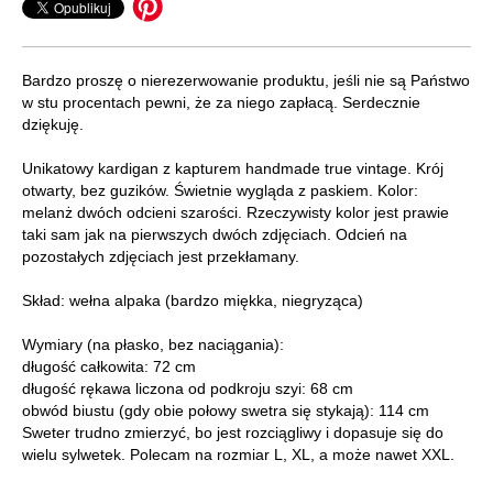
Bardzo proszę o nierezerwowanie produktu, jeśli nie są Państwo
w stu procentach pewni, że za niego zapłacą. Serdecznie
dziękuję.
Unikatowy kardigan z kapturem handmade true vintage. Krój
otwarty, bez guzików. Świetnie wygląda z paskiem. Kolor:
melanż dwóch odcieni szarości. Rzeczywisty kolor jest prawie
taki sam jak na pierwszych dwóch zdjęciach. Odcień na
pozostałych zdjęciach jest przekłamany.
Skład: wełna alpaka (bardzo miękka, niegryząca)
Wymiary (na płasko, bez naciągania):
długość całkowita: 72 cm
długość rękawa liczona od podkroju szyi: 68 cm
obwód biustu (gdy obie połowy swetra się stykają): 114 cm
Sweter trudno zmierzyć, bo jest rozciągliwy i dopasuje się do
wielu sylwetek. Polecam na rozmiar L, XL, a może nawet XXL.