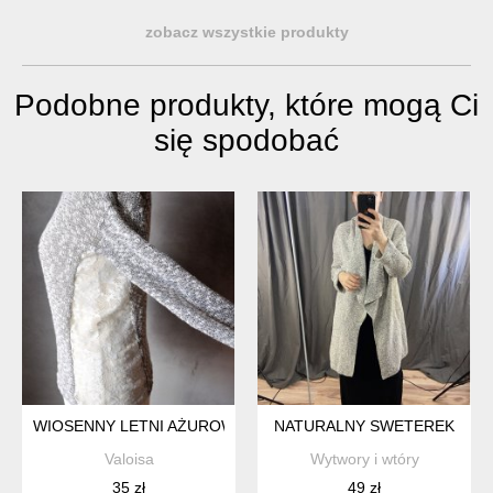
zobacz wszystkie produkty
Podobne produkty, które mogą Ci
się spodobać
WIOSENNY LETNI AŻUROWY SWETER Z KORONKĄ S
NATURALNY SWETEREK
Valoisa
Wytwory i wtóry
35 zł
49 zł