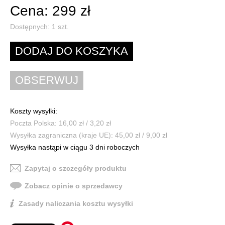
Cena: 299 zł
Dostępnych:
1
szt.
Koszty wysyłki:
Poczta Polska: 16,00 zł / 3,20 zł
Wysyłka zagraniczna (kraje UE): 45,00 zł / 9,00 zł
Wysyłka nastąpi w ciągu 3 dni roboczych
Zapytaj o szczegóły produktu
Zobacz opinie o sprzedawcy
Zasady naliczania kosztu wysyłki