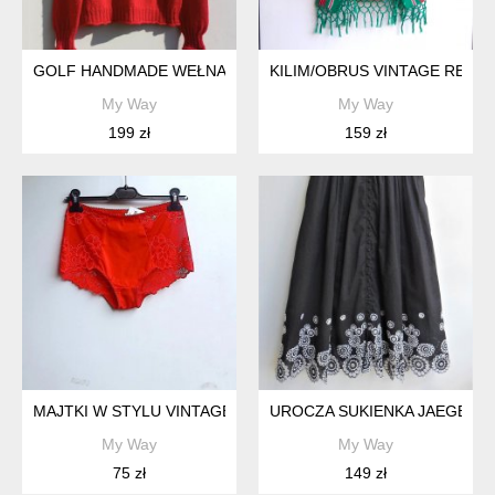
GOLF HANDMADE WEŁNA
KILIM/OBRUS VINTAGE RETR
My Way
My Way
199 zł
159 zł
MAJTKI W STYLU VINTAGE/RETRO
UROCZA SUKIENKA JAEGER S
My Way
My Way
75 zł
149 zł