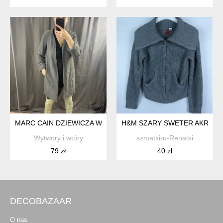
MARC CAIN DZIEWICZA WEŁNA
H&M SZARY SWETER AKRYL WE
Wytwory i wtóry
szmatki-u-Renatki
79 zł
40 zł
DECOBAZAAR
O nas