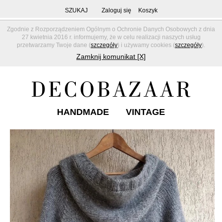
SZUKAJ
Zaloguj się
Koszyk
Zgodnie z Rozporządzeniem Ogólnym o Ochronie Danych Osobowych z dnia
27 kwietnia 2016 r. informujemy, że w celu realizacji naszych usług
przetwarzamy Twoje dane (
szczegóły
) i używamy cookies (
szczegóły
).
Zamknij komunikat [X]
HANDMADE
VINTAGE