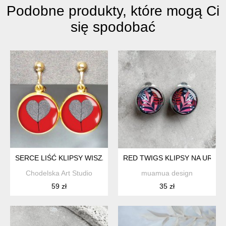
Podobne produkty, które mogą Ci
się spodobać
SERCE LIŚĆ KLIPSY WISZĄCE ELEGANCKIE W KOLORZE ZŁO
RED TWIGS KLIPSY NA UROD
Chodelska Art Studio
muamua design
59 zł
35 zł