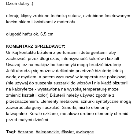
Dzień dobry :)
oferuję klipsy zrobione techniką sutasz, ozdobione fasetowanym
kocim okiem i kwiatkami z materiału
długość haftu ok. 6,5 cm
KOMENTARZ SPRZEDAWCY:
Unikaj kontaktu biżuterii z perfumami i detergentami, aby
zachować, przez długi czas, intensywność kolorów i kształt.
Uważaj też na makijaż bo kosmetyki mogą brudzić biżuterię.
Jeśli ubrudzą się możesz delikatnie przetrzeć biżuterię letnią
wodą z mydłem, a potem wysuszyć w temperaturze pokojowej
(nie używaj do suszenia suszarki do włosów i nie kładź biżuterii
na kaloryferze - wystawiona na wysoką temperaturę może
zmienić kształt i kolor) Biżuterii należy używać zgodnie z
przeznaczeniem. Elementy metalowe, sznurki syntetyczne mogą
zawierać alergeny i uczulać. Sznurki, nici to elementy
łatwopalne. Korale szklane, metalowe drobne elementy chronić
przed małymi dziećmi.
Tagi:
#czarne
,
#eleganckie
,
#kwiat
,
#wiszące