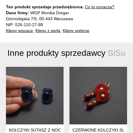
Ten produkt sprzedaje przedsiębiorca.
Co to oznacza?
Dane firmy:
WGP Monika Dreger
Górnośląska 7/5, 00-443 Warszawa
NIP: 526-110-27-88
Klipsy wiszące
,
Klipsy z perłą
,
Klipsy srebrne
Inne produkty sprzedawcy
SiSu
KOLCZYKI SUTASZ Z NOCĄ KAIRU
CZERWONE KOLCZYKI SUTAS