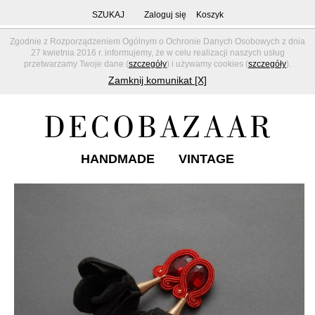
SZUKAJ
Zaloguj się
Koszyk
Zgodnie z Rozporządzeniem Ogólnym o Ochronie Danych Osobowych z dnia
27 kwietnia 2016 r. informujemy, że w celu realizacji naszych usług
przetwarzamy Twoje dane (
szczegóły
) i używamy cookies (
szczegóły
).
Zamknij komunikat [X]
HANDMADE
VINTAGE