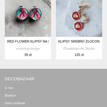
RED FLOWER KLIPSY NA SPECJALNĄ OKAZJĘ
KLIPSY SREBRO ZŁOCONE I 
muamua design
Chodelska Art Studio
35 zł
125 zł
DECOBAZAAR
O nas
Biuletyn
Dane osobowe