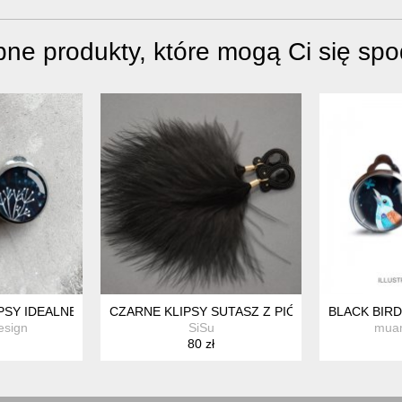
ne produkty, które mogą Ci się sp
PSY IDEALNE NA PREZENT
CZARNE KLIPSY SUTASZ Z PIÓRAMI
BLACK BIR
sign
SiSu
mua
80 zł