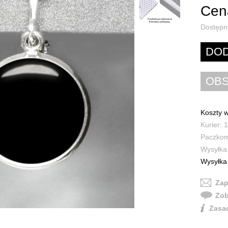
Cena
Dostępn
Koszty w
Kurier: 1
Paczkoma
Wysyłka 
Wysyłka 
Zap
Zob
Zasad