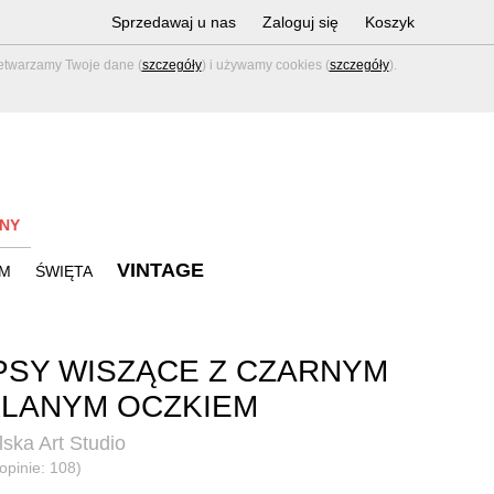
Sprzedawaj u nas
Zaloguj się
Koszyk
zetwarzamy Twoje dane (
szczegóły
) i używamy cookies (
szczegóły
).
NY
VINTAGE
M
ŚWIĘTA
PSY WISZĄCE Z CZARNYM
LANYM OCZKIEM
ska Art Studio
(opinie: 108)