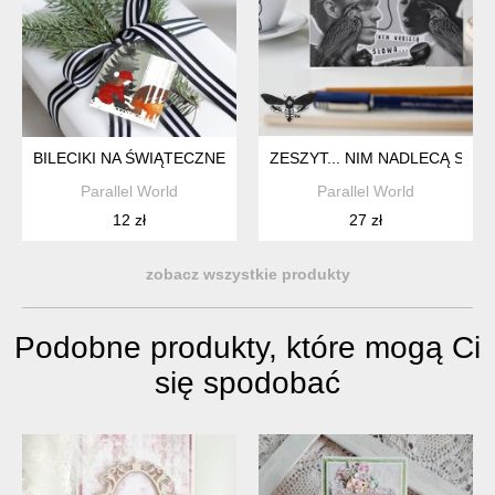
BILECIKI NA ŚWIĄTECZNE PREZENTY... 6 SZT.
ZESZYT... NIM NADLECĄ SŁO
Parallel World
Parallel World
12 zł
27 zł
zobacz wszystkie produkty
Podobne produkty, które mogą Ci
się spodobać