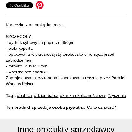
Karteczka z autorską ilustracją...
SZCZEGÓŁY:
- wydruk cyfrowy na papierze 350g/m
- biała koperta
- opakowana w przeźroczystą torebeczkę chroniącą przed
zabrudzeniem
- format: 140x140 mm.
- wnętrze bez nadruku
Zaprojektowana, wykonana i zapakowana ręcznie przez Parallel
World w Polsce.
Tagi:
#babcia
,
#dzien babci
,
#kartka okolicznościowa
,
#życzenia
Ten produkt sprzedaje osoba prywatna.
Co to oznacza?
Inne produkty sprzedawcy