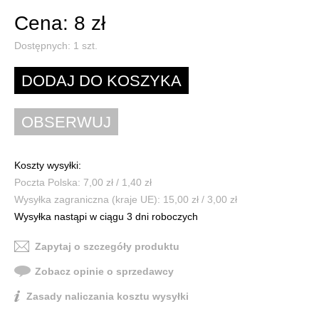
Cena: 8 zł
Dostępnych:
1
szt.
Koszty wysyłki:
Poczta Polska: 7,00 zł / 1,40 zł
Wysyłka zagraniczna (kraje UE): 15,00 zł / 3,00 zł
Wysyłka nastąpi w ciągu 3 dni roboczych
Zapytaj o szczegóły produktu
Zobacz opinie o sprzedawcy
Zasady naliczania kosztu wysyłki