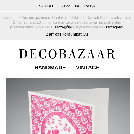
SZUKAJ
Zaloguj się
Koszyk
Zgodnie z Rozporządzeniem Ogólnym o Ochronie Danych Osobowych z dnia
27 kwietnia 2016 r. informujemy, że w celu realizacji naszych usług
przetwarzamy Twoje dane (
szczegóły
) i używamy cookies (
szczegóły
).
Zamknij komunikat [X]
HANDMADE
VINTAGE