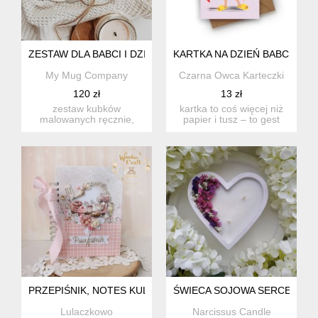
ZESTAW DLA BABCI I DZIADKA KOCHAM CIĘ RĘCZNIE MAL
KARTKA NA DZIEŃ BABCI- SU
My Mug Company
Czarna Owca Karteczki
120 zł
13 zł
zestaw kubków
kartka to coś więcej niż
malowanych ręcznie,
papier i tusz – to gest
dzięki temu nie
pełen emocji, który p...
znajdziesz dwóch jed...
PRZEPIŚNIK, NOTES KULINARNY, PREZENT NA DZIEŃ BABC
ŚWIECA SOJOWA SERCE DZIE
Lulaczkowo
Narcissus Candle