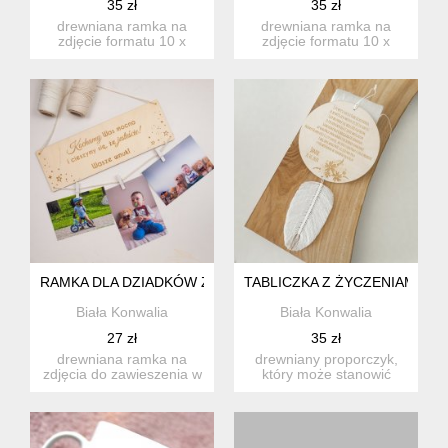
35 zł
35 zł
drewniana ramka na
drewniana ramka na
zdjęcie formatu 10 x
zdjęcie formatu 10 x
15cm do zawieszenia w
15cm do zawieszenia w
dowolnym...
dowolnym...
RAMKA DLA DZIADKÓW Z KLAMERKAMI
TABLICZKA Z ŻYCZENIAMI DLA
Biała Konwalia
Biała Konwalia
27 zł
35 zł
drewniana ramka na
drewniany proporczyk,
zdjęcia do zawieszenia w
który może stanowić
dowolnym miejscu, aby
świetny prezent z okazji
dzia...
dni...