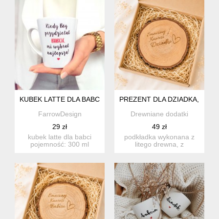
KUBEK LATTE DLA BABCI
PREZENT DLA DZIADKA, SMA
FarrowDesign
Drewniane dodatki
29 zł
49 zł
kubek latte dla babci
podkładka wykonana z
pojemność: 300 ml
litego drewna, z
wysokość: 100 mm
cudownym grawerem -
średnica...
dla dziadka,...