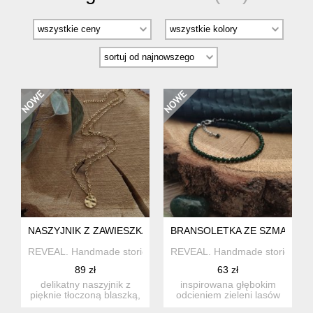
NASZYJNIK Z ZAWIESZKĄ
BRANSOLETKA ZE SZMARAGDE
REVEAL. Handmade stories
REVEAL. Handmade stories
89 zł
63 zł
delikatny naszyjnik z
inspirowana głębokim
pięknie tłoczoną blaszką,
odcieniem zieleni lasów
która sprawia wrażenie...
tropikalnych bransoletka