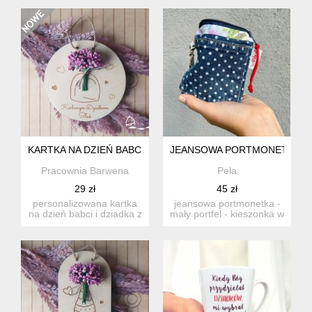
...
KARTKA NA DZIEŃ BABCI I DZIADKA 1
JEANSOWA PORTMONETKA, P
Pracownia Barwena
Pela
29 zł
45 zł
personalizowana kartka
jeansowa portmonetka -
na dzień babci i dziadka z
mały portfel - kieszonka w
bukietem kwiatów ze ...
białe kropeczki p...