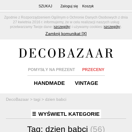
SZUKAJ
Zaloguj się
Koszyk
Zgodnie z Rozporządzeniem Ogólnym o Ochronie Danych Osobowych z dnia
27 kwietnia 2016 r. informujemy, że w celu realizacji naszych usług
przetwarzamy Twoje dane (
szczegóły
) i używamy cookies (
szczegóły
).
Zamknij komunikat [X]
POMYSŁY NA PREZENT
PRZECENY
HANDMADE
VINTAGE
DecoBazaar
>
tagi
>
dzien babci
WYŚWIETL KATEGORIE
Tag:
dzien babci
(56)