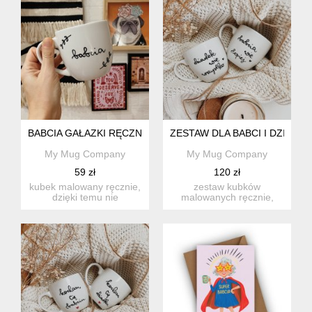
BABCIA GAŁAZKI RĘCZNIE MALOWANY KUBEK 350ML
ZESTAW DLA BABCI I DZIAD
My Mug Company
My Mug Company
59 zł
120 zł
kubek malowany ręcznie,
zestaw kubków
dzięki temu nie
malowanych ręcznie,
znajdziesz dwóch
dzięki temu nie
jednakowych e...
znajdziesz dwóch jed...