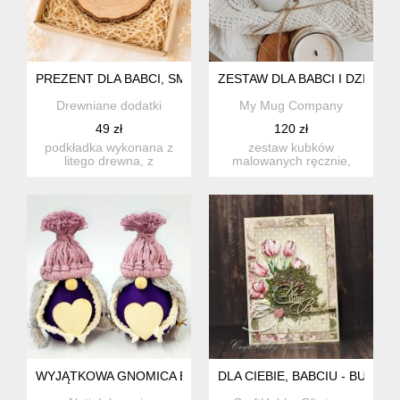
PREZENT DLA BABCI, SMACZNEJ KAWUSI, PODSTAWKA Z G
ZESTAW DLA BABCI I DZIADK
Drewniane dodatki
My Mug Company
49 zł
120 zł
podkładka wykonana z
zestaw kubków
litego drewna, z
malowanych ręcznie,
cudownym grawerem -
dzięki temu nie
dla babci, n...
znajdziesz dwóch jed...
WYJĄTKOWA GNOMICA BABCIA
DLA CIEBIE, BABCIU - BUKIE