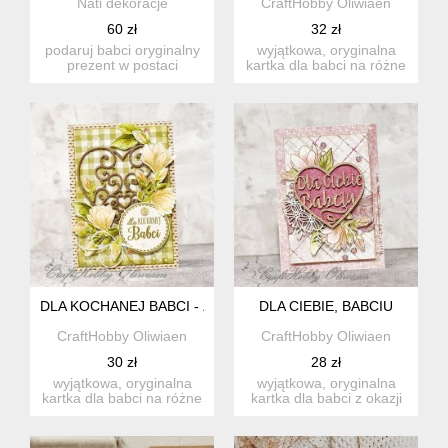
Nati dekoracje
CraftHobby Oliwiaen
60 zł
32 zł
podaruj babci oryginalny
wyjątkowa, oryginalna
prezent w postaci
kartka dla babci na różne
przesympatycznej
okazje: dzień babci, u...
gnomicy z ...
DLA KOCHANEJ BABCI - Z SERCEM
DLA CIEBIE, BABCIU
CraftHobby Oliwiaen
CraftHobby Oliwiaen
30 zł
28 zł
wyjątkowa, oryginalna
wyjątkowa, oryginalna
kartka dla babci na różne
kartka dla babci z okazji
okazje: dzień babci, u...
imienin, urodzin lub d...