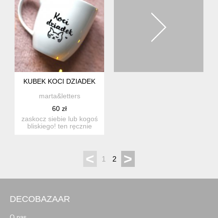
KUBEK KOCI DZIADEK
marta&letters
60 zł
zaskocz siebie lub kogoś
bliskiego! ten ręcznie
malowany kubek będzie
...
<
>
1
2
DECOBAZAAR
O nas