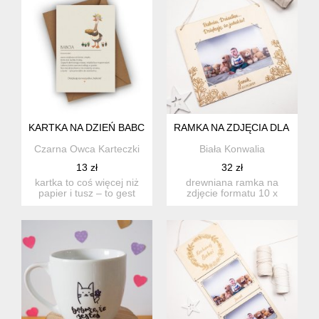
KARTKA NA DZIEŃ BABCI-BABCIA
RAMKA NA ZDJĘCIA DLA BABC
Czarna Owca Karteczki
Biała Konwalia
13 zł
32 zł
kartka to coś więcej niż
drewniana ramka na
papier i tusz – to gest
zdjęcie formatu 10 x
pełen emocji, który p...
15cm do zawieszenia w
dowolnym...