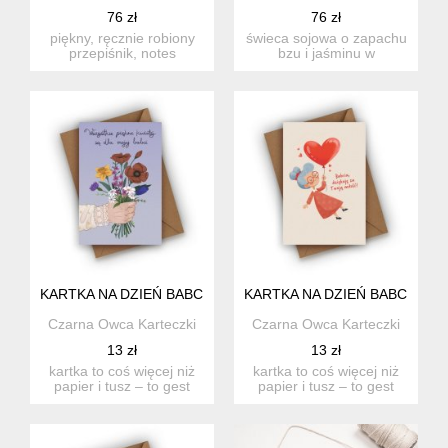
76 zł
76 zł
piękny, ręcznie robiony
świeca sojowa o zapachu
przepiśnik, notes
bzu i jaśminu w
kulinarny wykonany
pojemniku z gipsu
metodą sc...
ceramicznego...
KARTKA NA DZIEŃ BABCI- WSZYSTKIE PIĘKNE KWIATY SĄ DL
KARTKA NA DZIEŃ BABCI- BAB
Czarna Owca Karteczki
Czarna Owca Karteczki
13 zł
13 zł
kartka to coś więcej niż
kartka to coś więcej niż
papier i tusz – to gest
papier i tusz – to gest
pełen emocji, który p...
pełen emocji, który p...