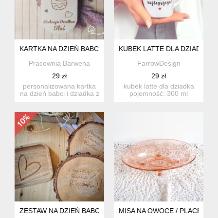
KARTKA NA DZIEŃ BABCI I DZIADKA 3
KUBEK LATTE DLA DZIADKA
Pracownia Barwena
FarrowDesign
29 zł
29 zł
personalizowana kartka
kubek latte dla dziadka
na dzień babci i dziadka z
pojemność: 300 ml
bukietem kwiatów ze ...
wysokość: 100 mm
średni...
ZESTAW NA DZIEŃ BABCI I DZIADKA, DREWNIANE DODATKI
MISA NA OWOCE / PLACEK - D