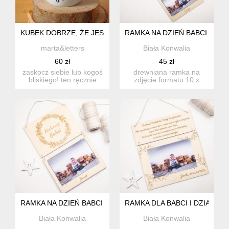
KUBEK DOBRZE, ŻE JESTEŚ
RAMKA NA DZIEŃ BABCI I DZI
marta&letters
Biała Konwalia
60 zł
45 zł
zaskocz siebie lub kogoś
drewniana ramka na
bliskiego! ten ręcznie
zdjęcie formatu 10 x
malowany kubek będzie
15cm do zawieszenia w
...
dowolnym...
RAMKA NA DZIEŃ BABCI I DZIADKA NA 1 ZDJĘCIE
RAMKA DLA BABCI I DZIADKA 
Biała Konwalia
Biała Konwalia