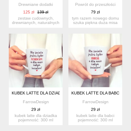
Drewniane dodatki
Powrót do przeszłości
125 zł
139 zł
79 zł
zestaw cudownych,
tym razem nowego domu
drewnianych, naturalnych
szuka piękna duża misa
i praktycznych dodatków -
na owoce usłana jest
d...
gał...
KUBEK LATTE DLA DZIADKA
KUBEK LATTE DLA BABCI
FarrowDesign
FarrowDesign
29 zł
29 zł
kubek latte dla dziadka
kubek latte dla babci
pojemność: 300 ml
pojemność: 300 ml
wysokość: 100 mm
wysokość: 100 mm
średni...
średnica:...