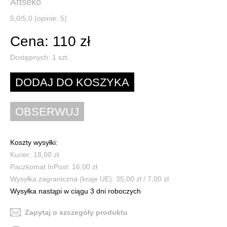
Artseko
5,0/5,0 (opinie: 5)
Cena: 110 zł
Dostępnych:
1
szt.
Koszty wysyłki:
Kurier: 18,00 zł
Paczkomat InPost: 16,00 zł
Wysyłka zagraniczna (kraje UE): 35,00 zł / 7,00 zł
Wysyłka nastąpi w ciągu 3 dni roboczych
Zapytaj o szczegóły produktu