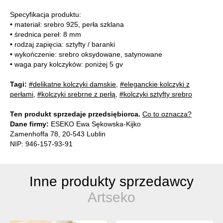
Specyfikacja produktu:
• materiał: srebro 925, perła szklana
• średnica pereł: 8 mm
• rodzaj zapięcia: sztyfty / baranki
• wykończenie: srebro oksydowane, satynowane
• waga pary kolczyków: poniżej 5 gv
Tagi:
#delikatne kolczyki damskie
,
#eleganckie kolczyki z
perłami
,
#kolczyki srebrne z perłą
,
#kolczyki sztyfty srebro
Ten produkt sprzedaje przedsiębiorca.
Co to oznacza?
Dane firmy:
ESEKO Ewa Sękowska-Kijko
Zamenhoffa 78, 20-543 Lublin
NIP: 946-157-93-91
Inne produkty sprzedawcy
Artseko