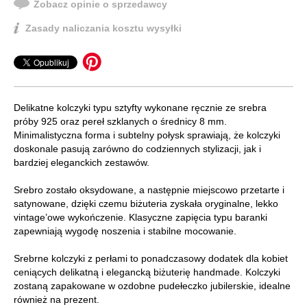
Zobacz opinie o sprzedawcy
Zasady naliczania kosztu wysyłki
Delikatne kolczyki typu sztyfty wykonane ręcznie ze srebra
próby 925 oraz pereł szklanych o średnicy 8 mm.
Minimalistyczna forma i subtelny połysk sprawiają, że kolczyki
doskonale pasują zarówno do codziennych stylizacji, jak i
bardziej eleganckich zestawów.
Srebro zostało oksydowane, a następnie miejscowo przetarte i
satynowane, dzięki czemu biżuteria zyskała oryginalne, lekko
vintage’owe wykończenie. Klasyczne zapięcia typu baranki
zapewniają wygodę noszenia i stabilne mocowanie.
Srebrne kolczyki z perłami to ponadczasowy dodatek dla kobiet
ceniących delikatną i elegancką biżuterię handmade. Kolczyki
zostaną zapakowane w ozdobne pudełeczko jubilerskie, idealne
również na prezent.