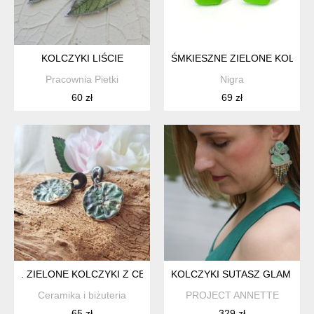
KOLCZYKI LIŚCIE
ŚMKIESZNE ZIELONE KOLCZY
Pracownia Pietki
Nigra
60 zł
69 zł
. ZIELONE KOLCZYKI Z CERAMIKI ARTYSTYCZNEJ, STRUKTU
KOLCZYKI SUTASZ GLAM BO
Ceramika i biżuteria
PROJECT ANNETTE
65 zł
329 zł