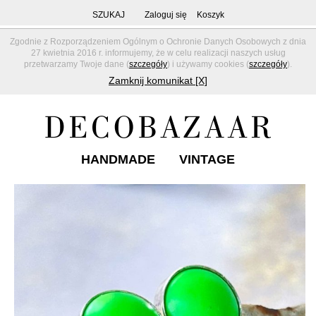
SZUKAJ
Zaloguj się
Koszyk
Zgodnie z Rozporządzeniem Ogólnym o Ochronie Danych Osobowych z dnia
27 kwietnia 2016 r. informujemy, że w celu realizacji naszych usług
przetwarzamy Twoje dane (
szczegóły
) i używamy cookies (
szczegóły
).
Zamknij komunikat [X]
HANDMADE
VINTAGE