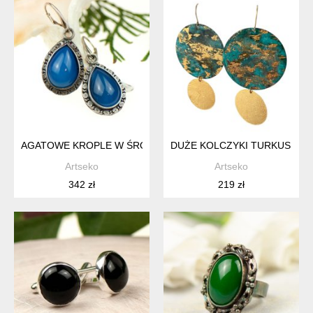
AGATOWE KROPLE W ŚRÓDZIEMNOMORSKIEJ ODSŁONIE A5
DUŻE KOLCZYKI TURKUS I Z
Artseko
Artseko
342 zł
219 zł