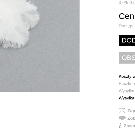
0,0/5,0 (
Cena
Dostępn
Koszty w
Paczkoma
Wysyłka 
Wysyłka 
Zap
Zob
Zasad