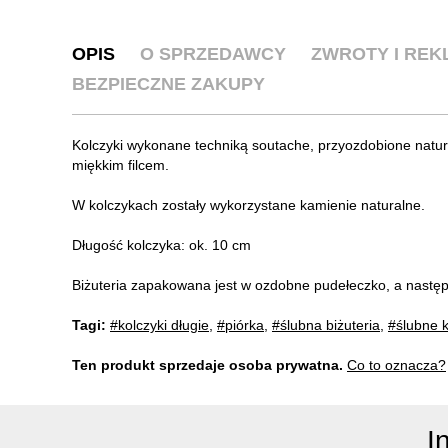
OPIS
O SPRZEDAWCY
ZWROTY I RE
BEZPIECZNE ZAKUPY
Kolczyki wykonane techniką soutache, przyozdobione natur
miękkim filcem.
W kolczykach zostały wykorzystane kamienie naturalne.
Długość kolczyka: ok. 10 cm
Biżuteria zapakowana jest w ozdobne pudełeczko, a nastę
Tagi:
#kolczyki długie
,
#piórka
,
#ślubna biżuteria
,
#ślubne k
Ten produkt sprzedaje osoba prywatna.
Co to oznacza?
I