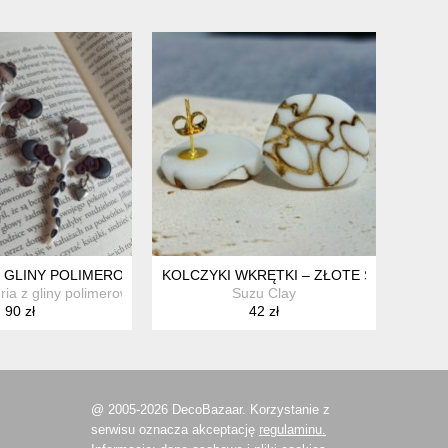
ZTYFTACH
 GLINY POLIMEROWEJ SMOKI Z KSIĘŻYCAMI
KOLCZYKI WKRĘTKI – ZŁOTE SERCA – BI
eria z gliny polimerowej
Suzu Clay
90 zł
42 zł
@ 2005-2026 DecoBazaar. Korzystanie z
serwisu oznacza akceptację
regulaminu.