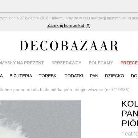
z dnia 27 kwietnia 2016 r. informujemy, że w celu realizacji naszych usług pr
Zamknij komunikat [X]
OMYSŁY NA PREZENT
SPRZEDAWCY
POLECAMY
PRZECE
IA
BIŻUTERIA
TOREBKI
DODATKI
PAN
DZIECKO
DO
 ślubne panna młoda białe piórka pióra długie wiszące (nr 7119885)
KOL
PAN
PIÓ
Feathe