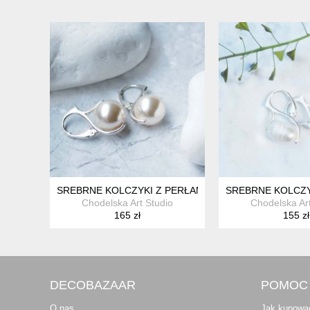
SREBRNE KOLCZYKI Z PERŁAMI SWAROVSKI
SREBRNE KOLCZY
Chodelska Art Studio
Chodelska Art
165 zł
155 zł
DECOBAZAAR
POMOC
O nas
Jak kupowa