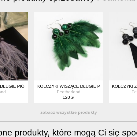
ONE BUTELKOWA ZIELEŃ DŁUGIE WISZĄCE WIECZOROWE ELEGANC
DŁUGIE PIÓRKA GRIZZLY SUTASZ ETNO BOHO HIPPIE
KOLCZYKI WISZĄCE DŁUGIE PIÓRKA Z PIÓRKA
KOLCZYKI 
and
Featherland
Fe
120 zł
zobacz wszystkie produkty
ne produkty, które mogą Ci się sp