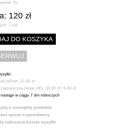
opinie: 0)
: 120 zł
ych:
1
szt.
ysyłki:
t InPost: 15,00 zł
zagraniczna (kraje UE): 30,00 zł / 6,00 zł
nastąpi w ciągu 7 dni roboczych
ytaj o szczegóły produktu
acz opinie o sprzedawcy
y naliczania kosztu wysyłki