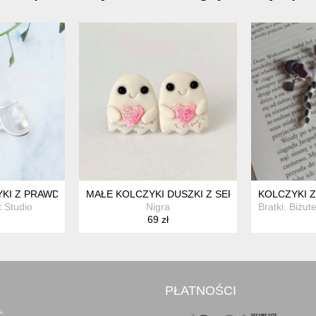
KI Z PRAWDZIWYMI PERŁAMI
MAŁE KOLCZYKI DUSZKI Z SERDUSZKAMI NA S
KOLCZYKI Z
 Studio
Nigra
Bratki. Biżut
69 zł
PŁATNOŚCI
ć