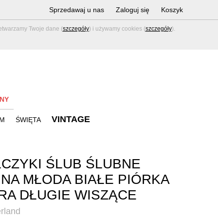
Sprzedawaj u nas
Zaloguj się
Koszyk
zetwarzamy Twoje dane (
szczegóły
) i używamy cookies (
szczegóły
).
NY
VINTAGE
M
ŚWIĘTA
CZYKI ŚLUB ŚLUBNE
NA MŁODA BIAŁE PIÓRKA
RA DŁUGIE WISZĄCE
rland