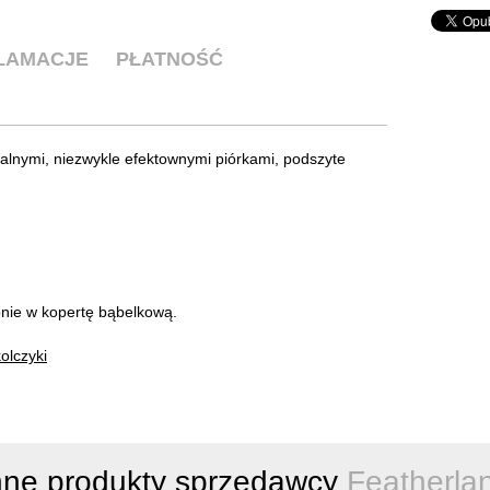
KLAMACJE
PŁATNOŚĆ
alnymi, niezwykle efektownymi piórkami, podszyte
pnie w kopertę bąbelkową.
olczyki
nne produkty sprzedawcy
Featherla