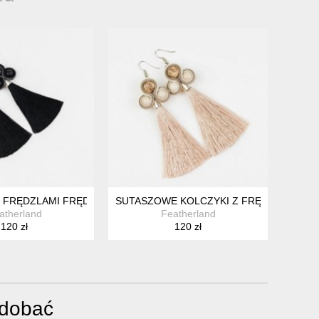
KIE
MI PIÓRA ZIELONE BUTELKOWA ZIELEŃ SUTASZ SOUTACHE BOHO 
Z FRĘDZLAMI FRĘDZLE FRĘDZELKI CZARNE DŁUGIE WISZĄCE W
SUTASZOWE KOLCZYKI Z FRĘDZLAMI. NU
atherland
Featherland
120 zł
120 zł
odobać