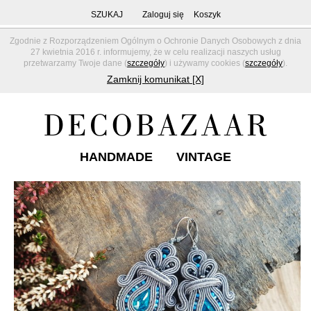
SZUKAJ
Zaloguj się
Koszyk
Zgodnie z Rozporządzeniem Ogólnym o Ochronie Danych Osobowych z dnia
27 kwietnia 2016 r. informujemy, że w celu realizacji naszych usług
przetwarzamy Twoje dane (
szczegóły
) i używamy cookies (
szczegóły
).
Zamknij komunikat [X]
HANDMADE
VINTAGE