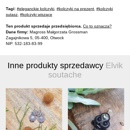
Tagi:
#eleganckie kolczyki
,
#kolczyki na prezent
,
#kolczyki
sutasz
,
#kolczyki wiszące
Ten produkt sprzedaje przedsiębiorca.
Co to oznacza?
Dane firmy:
Magross Małgorzata Grossman
Zagajnikowa 5, 05-400, Otwock
NIP: 532-183-83-99
Inne produkty sprzedawcy
Elvik
soutache