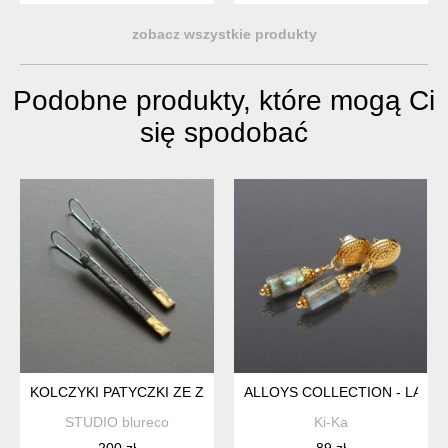
zobacz wszystkie produkty
Podobne produkty, które mogą Ci
się spodobać
KOLCZYKI PATYCZKI ZE ZŁOTYM AKCENTEM, KOLEKCJA OGI
ALLOYS COLLECTION - LABR
STUDIO blureco
Ki-Ka
200 zł
89 zł