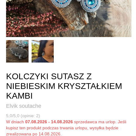
KOLCZYKI SUTASZ Z
NIEBIESKIM KRYSZTAŁKIEM
KAMBI
Elvik soutache
5,0/5,0 (opinie: 2)
W dniach
07.08.2026 - 14.08.2026
sprzedawca ma urlop. Jeśli
kupisz ten produkt podczas trwania urlopu, wysyłka będzie
zrealizowana po 14.08.2026.