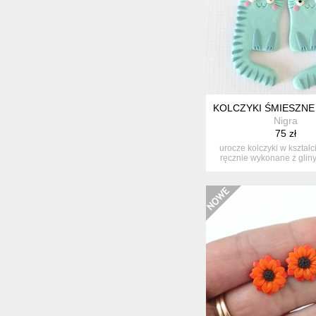
KOLCZYKI ŚMIESZNE 
Nigra
75 zł
urocze kolczyki w kształc
ręcznie wykonane z gliny