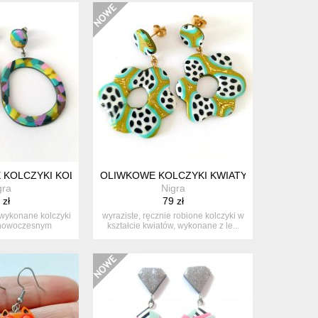
YKI SERCA
E KOLCZYKI KOLOROWE DUŻE KOŁA WE WZORY
OLIWKOWE KOLCZYKI KWIATY W KROPKI
gra
Nigra
 zł
79 zł
 wykonane kolczyki
wyraziste, ręcznie robione kolczyki w
 nowoczesnym
kształcie kwiatów, wykonane z le...
ctw...