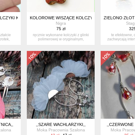
CZYKI KWIATKI STOKROTKA AFRYKAŃSKA
KOLOROWE WISZĄCE KOLCZYKI KWIATKI OLIWKO
ZIELONO ZŁOT
Nigra
Stag
75 zł
325
ztałcie
ręcznie wykonane kolczyki z glinki
te efektowne, 
rotek,
polimerowej w oryginalnym,
zachwycają inten
.
kwiatowy...
wyjąt
NICA,,
,,SZARE WACHLARZYKI,,
,,CZERWONE 
zalona
Moka Pracownia Szalona
Moka Pracow