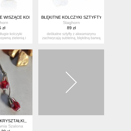
WE ZŁOTE
E WISZĄCE KOLCZYKI "EMERALD MAXIMA" Z KRYSZTAŁÓW PREC
BŁĘKITNE KOLCZYKI SZTYFTY AKWAMARYN 
horn
Staghorn
 zł
89 zł
długie kolczyki
delikatne sztyfty z akwamarynu
sywną zielenią i
zachwycają subtelną, błękitną barwą
ko...
i m...
KRYSZTAŁKI,,
nia Szalona