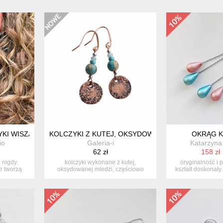
KI WISZĄCE Z MOTYWEM TWARZY
KOLCZYKI Z KUTEJ, OKSYDOWANEJ MIEDZI I JASPI
OKRĄG K
io
Galeria-i
Katarzyna
62 zł
158 zł
 nigdy.
kolczyki wykonane z kutej,
oryginalność i p
e tworzą
oksydowanej miedzi, częściowo
kształt doskonały
przecieranej ...
e.