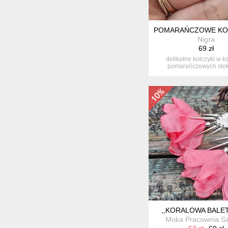
POMARAŃCZOWE KOL
Nigra
69 zł
delikatne kolczyki w ks
pomarańczowych stok
wykonane ręcz..
,,KORALOWA BALET
Moka Pracownia S