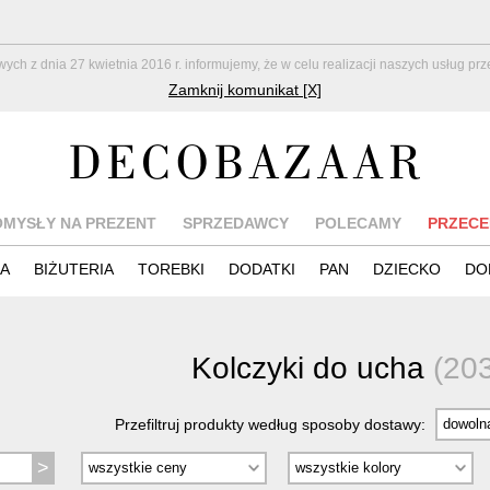
z dnia 27 kwietnia 2016 r. informujemy, że w celu realizacji naszych usług pr
Zamknij komunikat [X]
OMYSŁY NA PREZENT
SPRZEDAWCY
POLECAMY
PRZECE
IA
BIŻUTERIA
TOREBKI
DODATKI
PAN
DZIECKO
DO
Kolczyki do ucha
(20
Przefiltruj produkty według sposoby dostawy: