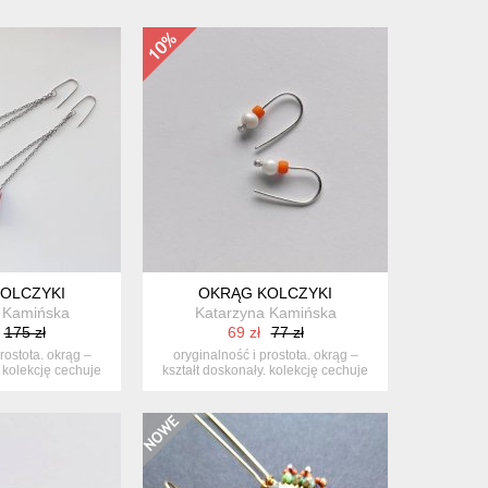
SU CESARSKIEGO /4/
OLCZYKI
OKRĄG KOLCZYKI
 Kamińska
Katarzyna Kamińska
175 zł
69 zł
77 zł
rostota. okrąg –
oryginalność i prostota. okrąg –
. kolekcję cechuje
kształt doskonały. kolekcję cechuje
..
e...