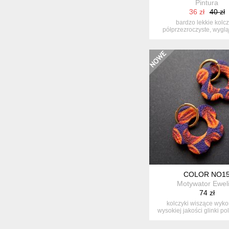
Pintura
36 zł
40 zł
bardzo lekkie kolcz
półprzezroczyste, wyglą
szklany witraż...
COLOR NO1
Motywator Ewel
74 zł
kolczyki wiszące wyk
wysokiej jakości glinki po
bigle...