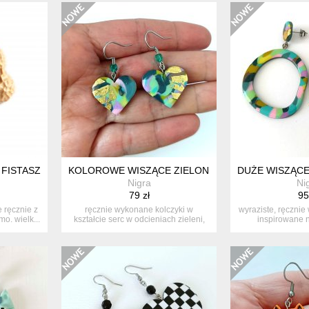
FISTASZKI
KOLOROWE WISZĄCE ZIELONE KOLOROWE KOLCZ
DUŻE WISZĄC
Nigra
Ni
79 zł
95
 ręcznie z
ręcznie wykonane kolczyki w
wyraziste, ręcznie
o. wielk...
kształcie serc w odcieniach zieleni,
inspirowane
fiole...
wzorni