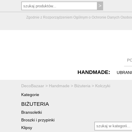
Zgodnie z Rozporządzeniem Ogólnym o Ochronie Danych Osobowych 
P
HANDMADE:
UBRAN
DecoBazaar
>
Handmade
>
Biżuteria
>
Kolczyki
Kategorie
BIŻUTERIA
Bransoletki
Broszki i przypinki
Klipsy