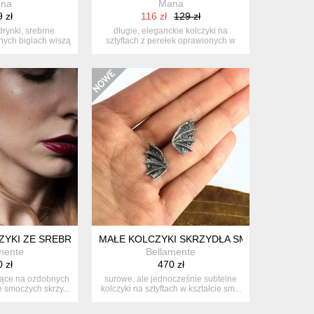
na
Mana
 zł
116 zł
129 zł
drynki, srebrne
długie, eleganckie kolczyki na
nych biglach wiszą
sztyftach z perełek oprawionych w
...
srebr...
YKI ZE SREBRA NA BIGLACH
MAŁE KOLCZYKI SKRZYDŁA SMOKA / NIETOP
mente
Bellamente
 zł
470 zł
zące na ozdobnych
surowe, ale jednocześnie subtelne
e smoczych skrzy...
kolczyki na sztyftach w kształcie sm...