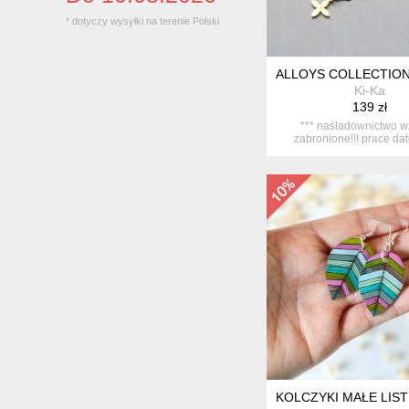
* dotyczy wysyłki na terenie Polski
ALLOYS COLLECTION 
Ki-Ka
139 zł
*** naśladownictwo 
zabronione!!! prace da
asymetryczne...
KOLCZYKI MAŁE LIS