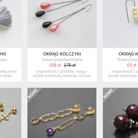
YKI
OKRĄG KOLCZYKI
OKRĄG K
ska
Katarzyna Kamińska
Katarzyna
158 zł
175 zł
63 zł
 połączenie
oryginalność i prostota. okrąg –
oryginalność i p
i metal...
kształt doskonały. kolekcję cechuje
kształt doskonały
e...
e.