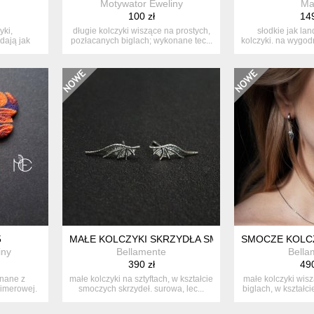
Motywator Eweliny
Ma
100 zł
149
yki,
długie kolczyki wiszące na prostych,
słodkie jak lan
dają jak
pozłacanych biglach; wykonane tec...
kolczyki. na wygod
sr
5
MAŁE KOLCZYKI SKRZYDŁA SMOCZE ZE SREBRA
SMOCZE KOLCZ
iny
Bellamente
Bella
390 zł
490
onane z
małe kolczyki na sztyftach, w kształcie
małe kolczyki wis
limerowej.
smoczych skrzydeł. surowa, lec...
biglach, w kształci