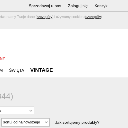
Sprzedawaj u nas
Zaloguj się
Koszyk
zetwarzamy Twoje dane (
szczegóły
) i używamy cookies (
szczegóły
).
NY
VINTAGE
M
ŚWIĘTA
344)
Jak sortujemy produkty?