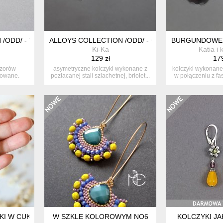
/ODD/ - VARIATIONS VOL. 16 - KOLCZYKI
ALLOYS COLLECTION /ODD/ - CHAIN VOL. 3 /11.02.2
BURGUNDOWE K
Ki-Ka
Katia i 
129 zł
179
wzorów
asymetryczne kolczyki wykonane z
kolczyki wykonane 
towane.
pozłacanej stali szlachetnej, briolet...
w połączeniu z fa
TKI W CUKIERKOWYCH KOLORACH
W SZKLE KOLOROWYM NO6
KOLCZYKI JA