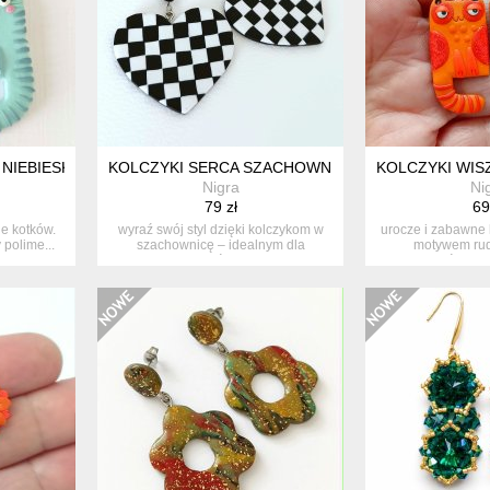
NIEBIESKIE KOTY
KOLCZYKI SERCA SZACHOWNICE
KOLCZYKI WIS
Nigra
Ni
79 zł
69
ie kotków.
wyraź swój styl dzięki kolczykom w
urocze i zabawne 
 polime...
szachownicę – idealnym dla
motywem rud
miłośnic...
śmieszn