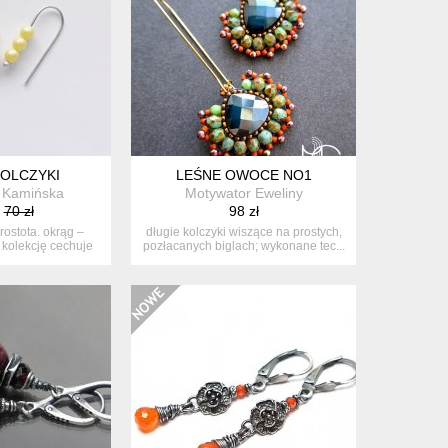
OLCZYKI
LEŚNE OWOCE NO1
 Kamińska
Motywator Eweliny
70 zł
98 zł
rostota. okrąg –
długie kolczyki wiszące na prostych,
. kolekcję cechuje
pozłacanych biglach; wykonane tec...
..