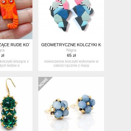
ZĄCE RUDE KOTY
GEOMETRYCZNE KOLCZYKI KOLOROWE DUŻE 
gra
Nigra
 zł
65 zł
kolczyki wiszące z
nowoczesne kolczyki wykonane w
ych kotów o
całości ręcznie z masy
ych,...
termoutwardzalne...