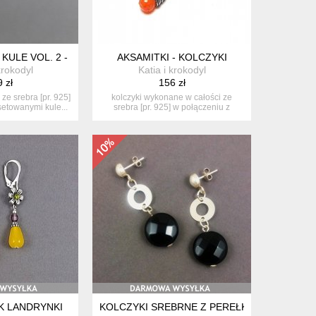
5/ - KOLCZYKI
ULE VOL. 2 - KOLCZYKI
AKSAMITKI - KOLCZYKI
krokodyl
Katia i krokodyl
 zł
156 zł
ze srebra [pr. 925]
kolczyki wykonane w całości ze
setowanymi kule...
srebra [pr. 925] w połączeniu z
cyrkon...
K LANDRYNKI
KOLCZYKI SREBRNE Z PEREŁKAMI