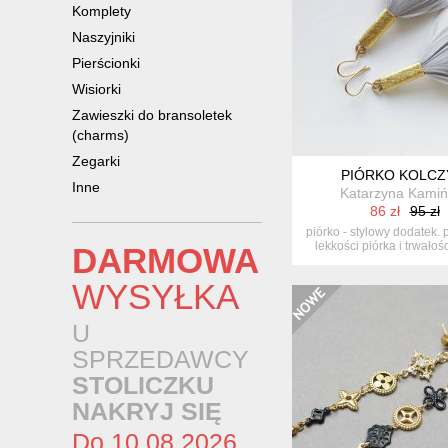
Komplety
Naszyjniki
Pierścionki
Wisiorki
Zawieszki do bransoletek
(charms)
Zegarki
PIÓRKO KOLCZ
Inne
Katarzyna Kamiń
86 zł
95 zł
piórko - stylowy dodatek.
lekkości piórka i trwałośc
DARMOWA
WYSYŁKA
U
SPRZEDAWCY
STOLICZKU
NAKRYJ SIĘ
Do 10.08.2026