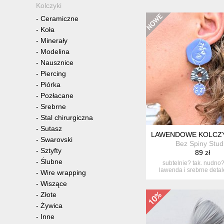
Kolczyki
-
Ceramiczne
-
Koła
-
Minerały
-
Modelina
-
Nausznice
-
Piercing
-
Piórka
-
Pozłacane
-
Srebrne
-
Stal chirurgiczna
-
Sutasz
LAWENDOWE KOLCZY
-
Swarovski
Bez Spiny Stud
-
Sztyfty
89 zł
-
Ślubne
subtelnie? tak. nudno?
lawenda i srebrne detal
-
Wire wrapping
połąc...
-
Wiszące
-
Złote
-
Żywica
-
Inne