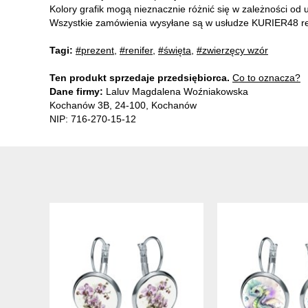
Kolory grafik mogą nieznacznie różnić się w zależności od 
Wszystkie zamówienia wysyłane są w usłudze KURIER48 rea
Tagi:
#prezent
,
#renifer
,
#święta
,
#zwierzęcy wzór
Ten produkt sprzedaje przedsiębiorca.
Co to oznacza?
Dane firmy:
Laluv Magdalena Woźniakowska
Kochanów 3B, 24-100, Kochanów
NIP: 716-270-15-12