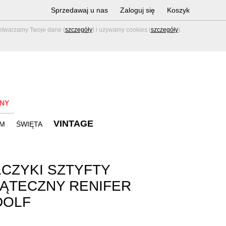
Sprzedawaj u nas
Zaloguj się
Koszyk
zetwarzamy Twoje dane (
szczegóły
) i używamy cookies (
szczegóły
).
NY
VINTAGE
M
ŚWIĘTA
CZYKI SZTYFTY
ĄTECZNY RENIFER
DOLF