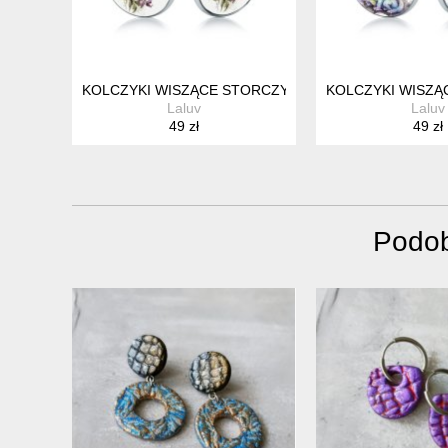
KOLCZYKI WISZĄCE STORCZYK KWIATOWE, RĘCZNIE
KOLCZYKI WISZĄ
Laluv
Laluv
49 zł
49 zł
Podob