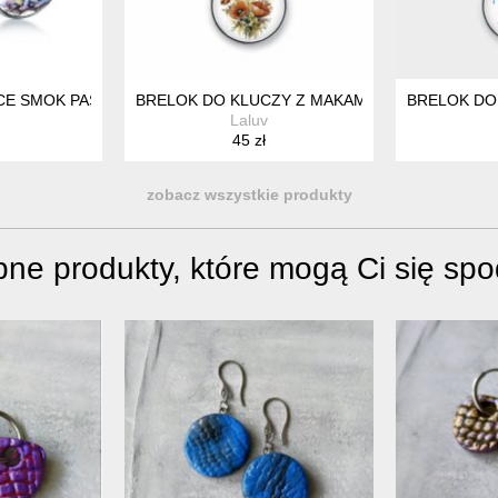
 ROBIONE, IDEALNE NA PREZENT
CE SMOK PASTELOWY FANTASY BIŻUTERIA UROCZY PREZENT DLA
BRELOK DO KLUCZY Z MAKAMI - KWIATOWY M
BRELOK DO
Laluv
45 zł
zobacz wszystkie produkty
ne produkty, które mogą Ci się sp