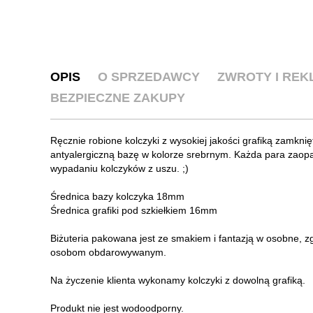
OPIS
O SPRZEDAWCY
ZWROTY I RE
BEZPIECZNE ZAKUPY
Ręcznie robione kolczyki z wysokiej jakości grafiką zamkni
antyalergiczną bazę w kolorze srebrnym. Każda para zaopa
wypadaniu kolczyków z uszu. ;)
Średnica bazy kolczyka 18mm
Średnica grafiki pod szkiełkiem 16mm
Biżuteria pakowana jest ze smakiem i fantazją w osobne, 
osobom obdarowywanym.
Na życzenie klienta wykonamy kolczyki z dowolną grafiką.
Produkt nie jest wodoodporny.