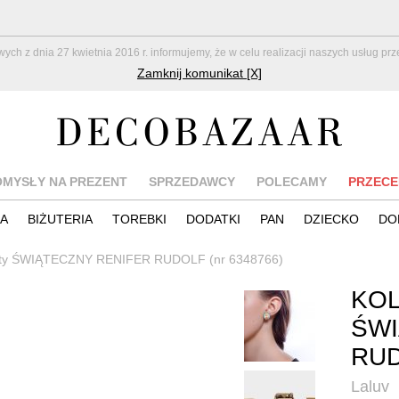
z dnia 27 kwietnia 2016 r. informujemy, że w celu realizacji naszych usług pr
Zamknij komunikat [X]
OMYSŁY NA PREZENT
SPRZEDAWCY
POLECAMY
PRZECE
IA
BIŻUTERIA
TOREBKI
DODATKI
PAN
DZIECKO
DO
tyfty ŚWIĄTECZNY RENIFER RUDOLF (nr 6348766)
KOL
ŚWI
RU
Laluv