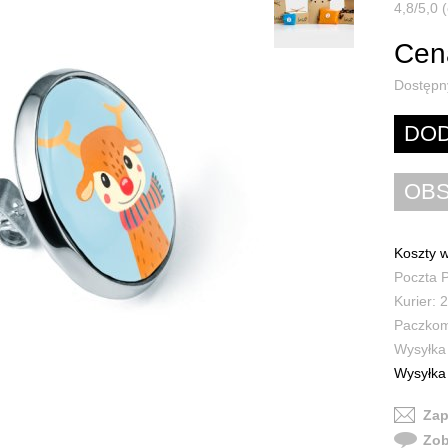
4,8/5,0 (
Cena
Dostępn
Koszty w
Poczta P
Kurier: 2
Paczkoma
Wysyłka 
Wysyłka 
Zap
Zob