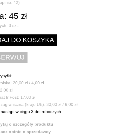
opinie: 42)
: 45 zł
ych:
3
szt.
ysyłki:
olska: 20,00 zł / 4,00 zł
2,00 zł
t InPost: 17,00 zł
zagraniczna (kraje UE): 30,00 zł / 6,00 zł
nastąpi w ciągu 3 dni roboczych
ytaj o szczegóły produktu
acz opinie o sprzedawcy