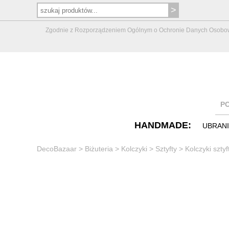
Zgodnie z Rozporządzeniem Ogólnym o Ochronie Danych Osobowych 
P
HANDMADE:
UBRAN
DecoBazaar
>
Biżuteria
>
Kolczyki
>
Sztyfty
>
Kolczyki sz