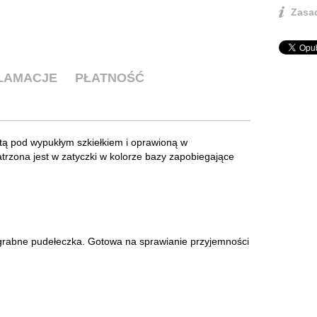
Zasad
KLAMACJE
PŁATNOŚĆ
ętą pod wypukłym szkiełkiem i oprawioną w
trzona jest w zatyczki w kolorze bazy zapobiegające
zgrabne pudełeczka. Gotowa na sprawianie przyjemności