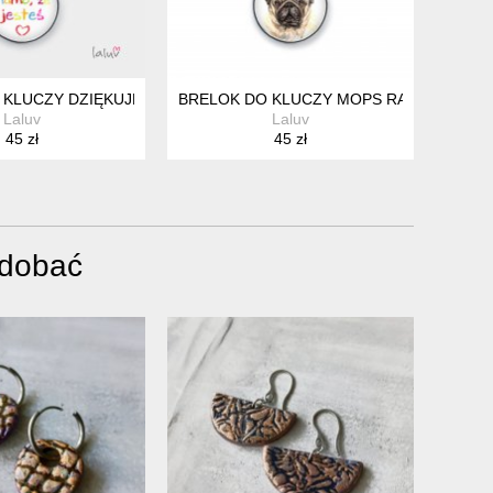
 NIEJ
OTYW, RĘCZNIE ROBIONY
 KLUCZY DZIĘKUJĘ MAMO
BRELOK DO KLUCZY MOPS RASOWY PIES
Laluv
Laluv
45 zł
45 zł
odobać