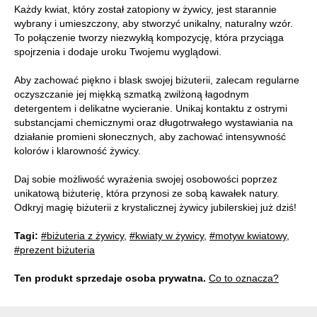
Każdy kwiat, który został zatopiony w żywicy, jest starannie
wybrany i umieszczony, aby stworzyć unikalny, naturalny wzór.
To połączenie tworzy niezwykłą kompozycję, która przyciąga
spojrzenia i dodaje uroku Twojemu wyglądowi.
Aby zachować piękno i blask swojej biżuterii, zalecam regularne
oczyszczanie jej miękką szmatką zwilżoną łagodnym
detergentem i delikatne wycieranie. Unikaj kontaktu z ostrymi
substancjami chemicznymi oraz długotrwałego wystawiania na
działanie promieni słonecznych, aby zachować intensywność
kolorów i klarowność żywicy.
Daj sobie możliwość wyrażenia swojej osobowości poprzez
unikatową biżuterię, która przynosi ze sobą kawałek natury.
Odkryj magię biżuterii z krystalicznej żywicy jubilerskiej już dziś!
Tagi:
#biżuteria z żywicy
,
#kwiaty w żywicy
,
#motyw kwiatowy
,
#prezent biżuteria
Ten produkt sprzedaje osoba prywatna.
Co to oznacza?