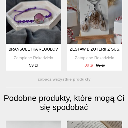
BRANSOLETKA REGULOWANA ŻYWICA EPOKSYDOWA KWIATY 
ZESTAW BIŻUTERII Z SUSZ
Zatopione Rekodzielo
Zatopione Rekodzielo
59 zł
89 zł
99 zł
zobacz wszystkie produkty
Podobne produkty, które mogą Ci
się spodobać