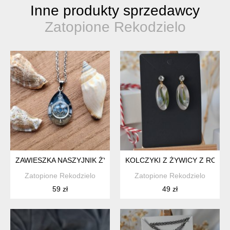
Inne produkty sprzedawcy
Zatopione Rekodzielo
ZAWIESZKA NASZYJNIK ŻYWICA EPOKSYDOWA MORSKIE FALE
KOLCZYKI Z ŻYWICY Z ROŚLI
Zatopione Rekodzielo
Zatopione Rekodzielo
59 zł
49 zł