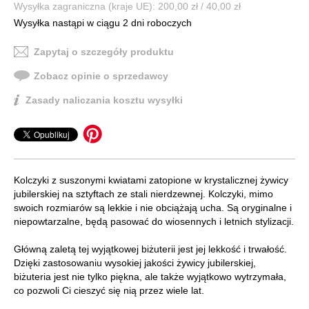
Wysyłka zagraniczna (kraje UE): 200,00 zł / 40,00 zł
Wysyłka nastąpi w ciągu 2 dni roboczych
Zapytaj o szczegóły produktu
Zobacz opinie o sprzedawcy
Zasady naliczania kosztu wysyłki
Kolczyki z suszonymi kwiatami zatopione w krystalicznej żywicy
jubilerskiej na sztyftach ze stali nierdzewnej. Kolczyki, mimo
swoich rozmiarów są lekkie i nie obciążają ucha. Są oryginalne i
niepowtarzalne, będą pasować do wiosennych i letnich stylizacji.
Główną zaletą tej wyjątkowej biżuterii jest jej lekkość i trwałość.
Dzięki zastosowaniu wysokiej jakości żywicy jubilerskiej,
biżuteria jest nie tylko piękna, ale także wyjątkowo wytrzymała,
co pozwoli Ci cieszyć się nią przez wiele lat.