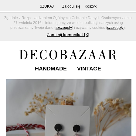
SZUKAJ
Zaloguj się
Koszyk
Zgodnie z Rozporządzeniem Ogólnym o Ochronie Danych Osobowych z dnia
27 kwietnia 2016 r. informujemy, że w celu realizacji naszych usług
przetwarzamy Twoje dane (
szczegóły
) i używamy cookies (
szczegóły
).
Zamknij komunikat [X]
HANDMADE
VINTAGE