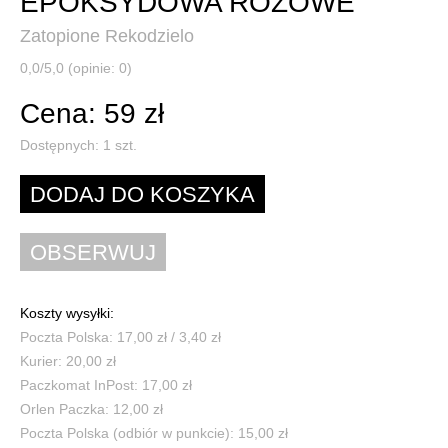
EPOKSYDOWA RÓŻOWE
Zatopione Rekodzielo
0,0/5,0 (opinie: 0)
Cena: 59 zł
Dostępnych:
1
szt.
Koszty wysyłki:
Poczta Polska: 17,00 zł / 3,40 zł
Kurier: 20,00 zł
Paczkomat InPost: 17,00 zł
Orlen Paczka: 12,00 zł
Poczta Polska (odbiór w punkcie): 15,00 zł