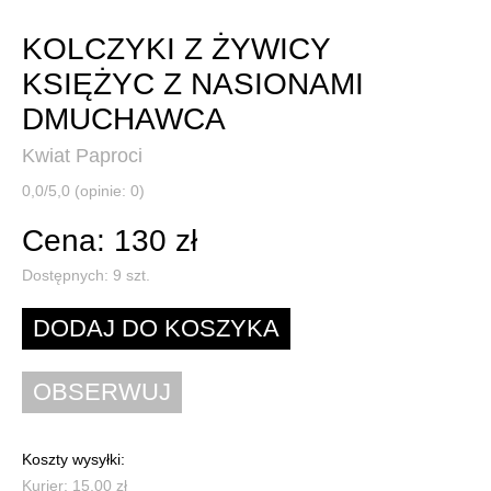
KOLCZYKI Z ŻYWICY
KSIĘŻYC Z NASIONAMI
DMUCHAWCA
Kwiat Paproci
0,0/5,0 (opinie: 0)
Cena: 130 zł
Dostępnych:
9
szt.
Koszty wysyłki:
Kurier: 15,00 zł