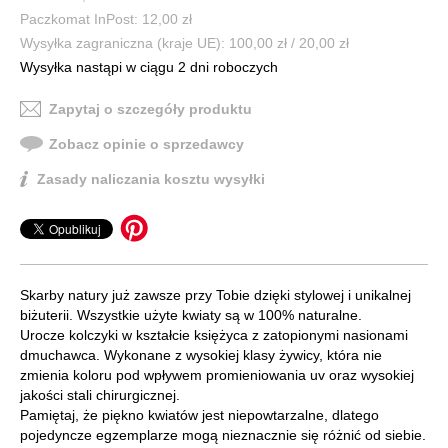
Paczkomat InPost: 12,00 zł
Wysyłka zagraniczna (kraje UE): 100,00 zł / 20,00 zł
Wysyłka nastąpi w ciągu 2 dni roboczych
Zapytaj o szczegóły produktu
Zobacz opinie o sprzedawcy
Zasady naliczania kosztu wysyłki
Skarby natury już zawsze przy Tobie dzięki stylowej i unikalnej
biżuterii. Wszystkie użyte kwiaty są w 100% naturalne.
Urocze kolczyki w kształcie księżyca z zatopionymi nasionami
dmuchawca. Wykonane z wysokiej klasy żywicy, która nie
zmienia koloru pod wpływem promieniowania uv oraz wysokiej
jakości stali chirurgicznej.
Pamiętaj, że piękno kwiatów jest niepowtarzalne, dlatego
pojedyncze egzemplarze mogą nieznacznie się różnić od siebie.