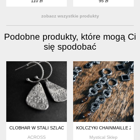
110 zł
95 zł
zobacz wszystkie produkty
Podobne produkty, które mogą Ci
się spodobać
CLOBHAR W STALI SZLACHETNEJ
KOLCZYKI CHAINMAILLE Z G
ACROSS
Mystical Sklep