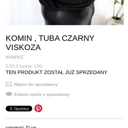
KOMIN , TUBA CZARNY
VISKOZA
eviann1
5,0/5,0 (opinie: 136)
TEN PRODUKT ZOSTAŁ JUŻ SPRZEDANY
Napisz do sprzedawcy
Zobacz opinie o sprzedawcy
szerokość 70 cm