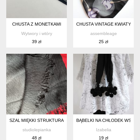
CHUSTA Z MONETKAMI
CHUSTA VINTAGE KWIATY CZ
Wytwory i wtóry
assembleage
39 zł
25 zł
SZAL MIĘKKI STRUKTURALNY CIENIOWANY ORYGINALNY Z 
BĄBELKI NA CHŁODEK WSZEL
studiolepianka
Izabelia
48 zł
19 zł