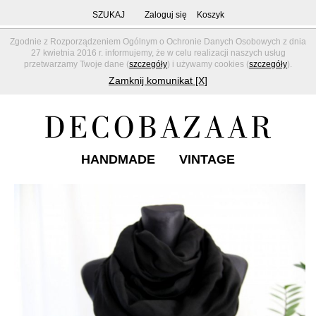
SZUKAJ
Zaloguj się
Koszyk
Zgodnie z Rozporządzeniem Ogólnym o Ochronie Danych Osobowych z dnia
27 kwietnia 2016 r. informujemy, że w celu realizacji naszych usług
przetwarzamy Twoje dane (
szczegóły
) i używamy cookies (
szczegóły
).
Zamknij komunikat [X]
HANDMADE
VINTAGE