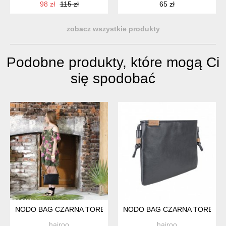
98 zł
115 zł
65 zł
zobacz wszystkie produkty
Podobne produkty, które mogą Ci
się spodobać
NODO BAG CZARNA TOREBKA / KOPERTÓWKA Z PASKIEM
NODO BAG CZARNA TOREBKA 
hairoo
hairoo