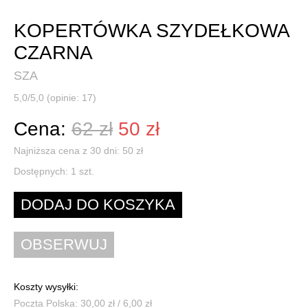
KOPERTÓWKA SZYDEŁKOWA
CZARNA
SZA
5,0/5,0 (opinie: 17)
Cena:
62 zł
50 zł
Najniższa cena z 30 dni: 50 zł
Dostępnych:
1
szt.
Koszty wysyłki:
Poczta Polska: 30,00 zł / 6,00 zł