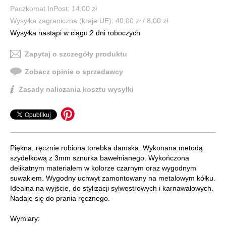
Paczkomat InPost: 14,00 zł
Wysyłka zagraniczna (kraje UE): 40,00 zł / 8,00 zł
Wysyłka nastąpi w ciągu 2 dni roboczych
Zapytaj o szczegóły produktu
Zobacz opinie o sprzedawcy
Zasady naliczania kosztu wysyłki
Piękna, ręcznie robiona torebka damska. Wykonana metodą
szydełkową z 3mm sznurka bawełnianego. Wykończona
delikatnym materiałem w kolorze czarnym oraz wygodnym
suwakiem. Wygodny uchwyt zamontowany na metalowym kółku.
Idealna na wyjście, do stylizacji sylwestrowych i karnawałowych.
Nadaje się do prania ręcznego.
Wymiary: