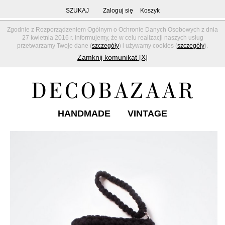
SZUKAJ
Zaloguj się
Koszyk
Zgodnie z Rozporządzeniem Ogólnym o Ochronie Danych Osobowych z dnia
27 kwietnia 2016 r. informujemy, że w celu realizacji naszych usług
przetwarzamy Twoje dane (
szczegóły
) i używamy cookies (
szczegóły
).
Zamknij komunikat [X]
HANDMADE
VINTAGE