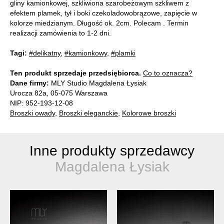
gliny kamionkowej, szkliwiona szarobeżowym szkliwem z
efektem plamek, tył i boki czekoladowobrązowe, zapięcie w
kolorze miedzianym. Długość ok. 2cm. Polecam . Termin
realizacji zamówienia to 1-2 dni.
Tagi:
#delikatny
,
#kamionkowy
,
#plamki
Ten produkt sprzedaje przedsiębiorca.
Co to oznacza?
Dane firmy:
MLY Studio Magdalena Łysiak
Urocza 82a, 05-075 Warszawa
NIP: 952-193-12-08
Broszki owady
,
Broszki eleganckie
,
Kolorowe broszki
Inne produkty sprzedawcy
Magdalena Łysiak