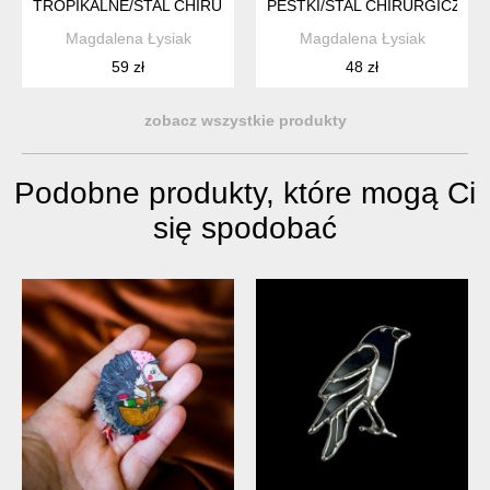
TROPIKALNE/STAL CHIRURGICZNA/
PESTKI/STAL CHIRURGICZNA/
Magdalena Łysiak
Magdalena Łysiak
59 zł
48 zł
zobacz wszystkie produkty
Podobne produkty, które mogą Ci
się spodobać