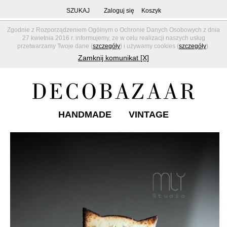
SZUKAJ
Zaloguj się
Koszyk
Zgodnie z Rozporządzeniem Ogólnym o Ochronie Danych Osobowych z dnia
27 kwietnia 2016 r. informujemy, że w celu realizacji naszych usług
przetwarzamy Twoje dane (
szczegóły
) i używamy cookies (
szczegóły
).
Zamknij komunikat [X]
HANDMADE
VINTAGE