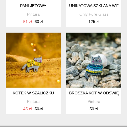
PANI JEŻOWA
UNIKATOWA SZKLANA WITRAŻ
Pintura
Only Pure Glass
51 zł
60 zł
125 zł
KOTEK W SZALICZKU
BROSZKA KOT W ODŚWIĘTNE
Pintura
Pintura
45 zł
50 zł
50 zł