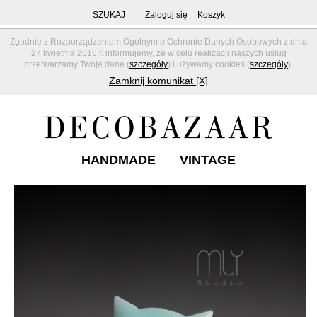
SZUKAJ
Zaloguj się
Koszyk
Zgodnie z Rozporządzeniem Ogólnym o Ochronie Danych Osobowych z dnia
27 kwietnia 2016 r. informujemy, że w celu realizacji naszych usług
przetwarzamy Twoje dane (
szczegóły
) i używamy cookies (
szczegóły
).
Zamknij komunikat [X]
HANDMADE
VINTAGE