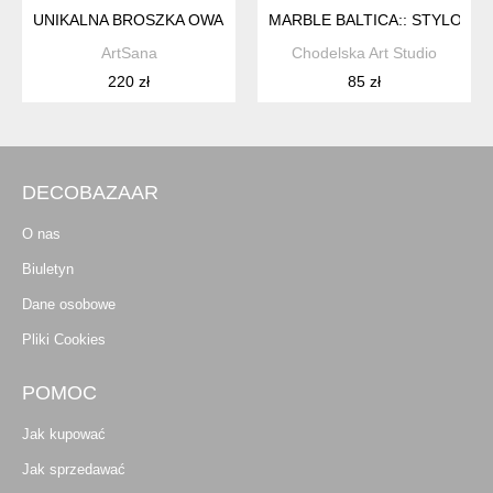
UNIKALNA BROSZKA OWAD – BIŻUTERIA FANTASY Z HAFTEM 
MARBLE BALTICA:: STYLOWA
ArtSana
Chodelska Art Studio
220 zł
85 zł
DECOBAZAAR
O nas
Biuletyn
Dane osobowe
Pliki Cookies
POMOC
Jak kupować
Jak sprzedawać