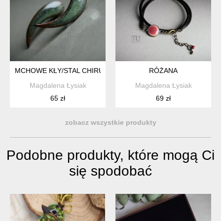
MCHOWE KŁY/STAL CHIRURGICZNA/
RÓŻANA
Magdalena Łysiak
Magdalena Łysiak
65 zł
69 zł
zobacz wszystkie produkty
Podobne produkty, które mogą Ci
się spodobać