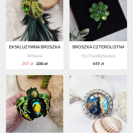
EKSKLUZYWNA BROSZKA PTAK – RĘCZNE WYKONANIE, LUK
BROSZKA CZTEROLISTNA KO
ArtSana
EcoToysByNastya
207 zł
230 zł
449 zł