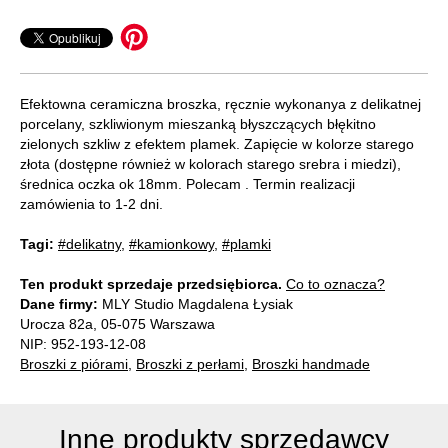
Efektowna ceramiczna broszka, ręcznie wykonanya z delikatnej
porcelany, szkliwionym mieszanką błyszczących błękitno
zielonych szkliw z efektem plamek. Zapięcie w kolorze starego
złota (dostępne również w kolorach starego srebra i miedzi),
średnica oczka ok 18mm. Polecam . Termin realizacji
zamówienia to 1-2 dni.
Tagi:
#delikatny
,
#kamionkowy
,
#plamki
Ten produkt sprzedaje przedsiębiorca.
Co to oznacza?
Dane firmy:
MLY Studio Magdalena Łysiak
Urocza 82a, 05-075 Warszawa
NIP: 952-193-12-08
Broszki z piórami
,
Broszki z perłami
,
Broszki handmade
Inne produkty sprzedawcy