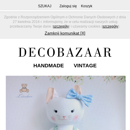
SZUKAJ
Zaloguj się
Koszyk
Zgodnie z Rozporządzeniem Ogólnym o Ochronie Danych Osobowych z dnia
27 kwietnia 2016 r. informujemy, że w celu realizacji naszych usług
przetwarzamy Twoje dane (
szczegóły
) i używamy cookies (
szczegóły
).
Zamknij komunikat [X]
HANDMADE
VINTAGE