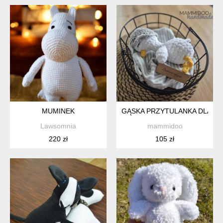
MUMINEK
GĄSKA PRZYTULANKA DLA M
Lawsomnia
mammidoo
220 zł
105 zł