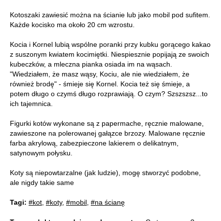
Kotoszaki zawiesić można na ścianie lub jako mobil pod sufitem.
Każde kocisko ma około 20 cm wzrostu.
Kocia i Kornel lubią wspólne poranki przy kubku gorącego kakao
z suszonym kwiatem kocimiętki. Niespiesznie popijają ze swoich
kubeczków, a mleczna pianka osiada im na wąsach.
"Wiedziałem, że masz wąsy, Kociu, ale nie wiedziałem, że
również brodę" - śmieje się Kornel. Kocia też się śmieje, a
potem długo o czymś długo rozprawiają. O czym? Szszszsz...to
ich tajemnica.
Figurki kotów wykonane są z papermache, ręcznie malowane,
zawieszone na polerowanej gałązce brzozy. Malowane ręcznie
farba akrylową, zabezpieczone lakierem o delikatnym,
satynowym połysku.
Koty są niepowtarzalne (jak ludzie), mogę stworzyć podobne,
ale nigdy takie same
Tagi:
#kot
,
#koty
,
#mobil
,
#na ścianę