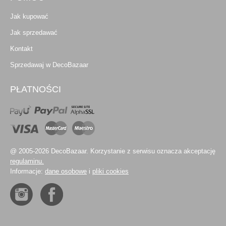
Jak kupować
Jak sprzedawać
Kontakt
Sprzedawaj w DecoBazaar
PŁATNOŚCI
@ 2005-2026 DecoBazaar. Korzystanie z serwisu oznacza akceptację
regulaminu.
Informacje:
dane osobowe
i
pliki cookies