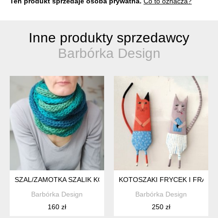
Ten produkt sprzedaje osoba prywatna.
Co to oznacza?
Inne produkty sprzedawcy
Barbórka Design
SZAL/ZAMOTKA SZALIK KOMIN NIEBIESKO ZIELONY
KOTOSZAKI FRYCEK I FRANEK
Barbórka Design
Barbórka Design
160 zł
250 zł