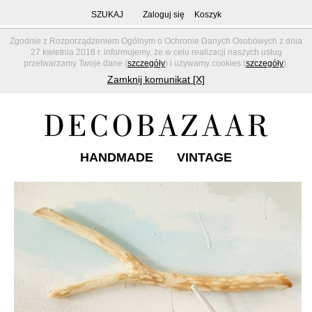
SZUKAJ
Zaloguj się
Koszyk
Zgodnie z Rozporządzeniem Ogólnym o Ochronie Danych Osobowych z dnia
27 kwietnia 2016 r. informujemy, że w celu realizacji naszych usług
przetwarzamy Twoje dane (
szczegóły
) i używamy cookies (
szczegóły
).
Zamknij komunikat [X]
HANDMADE
VINTAGE