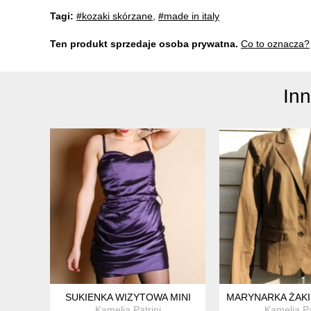
Tagi:
#kozaki skórzane
,
#made in italy
Ten produkt sprzedaje osoba prywatna.
Co to oznacza?
In
SUKIENKA WIZYTOWA MINI
MARYNARKA ŻAKIE
Kamelia Patrini
Kamelia Pa