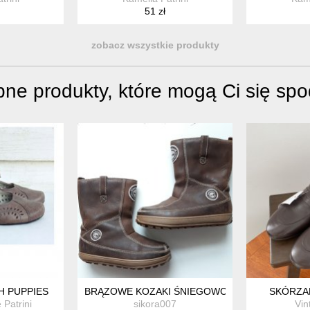
51 zł
zobacz wszystkie produkty
ne produkty, które mogą Ci się sp
3 23,5 CM
H PUPPIES
BRĄZOWE KOZAKI ŚNIEGOWCE TIMBERLAND S
SKÓRZA
Patrini
sikora007
Vin