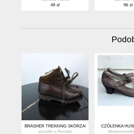
48 zł
96 zł
Podob
BRASHER TREKKING SKÓRZANE BUTY SKÓRA 4 - 36 2/
CZÓŁENKA HUS
szmatki-u-Renatki
Mademoiselle 