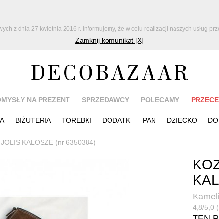
z dnia 27 kwietnia 2016 r. informujemy, że w celu realizacji naszych usług pr
Zamknij komunikat [X]
OMYSŁY NA PREZENT
SPRZEDAWCY
POLECAMY
PRZECE
IA
BIŻUTERIA
TOREBKI
DODATKI
PAN
DZIECKO
DO
JOLIS KALOSZE (nr 6350384)
KOZ
KA
Kameli
4,8/5,0 
TEN 