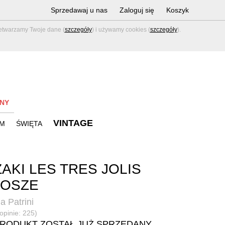
Sprzedawaj u nas
Zaloguj się
Koszyk
zetwarzamy Twoje dane (
szczegóły
) i używamy cookies (
szczegóły
).
NY
VINTAGE
M
ŚWIĘTA
AKI LES TRES JOLIS
LOSZE
a Patrini
(opinie: 225)
PRODUKT ZOSTAŁ JUŻ SPRZEDANY