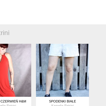
rini
 CZERWIEŃ H&M
SPODENKI BIAŁE
lia Patrini
Kamelia Patrini