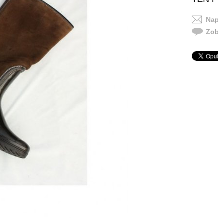
Nap
Zob