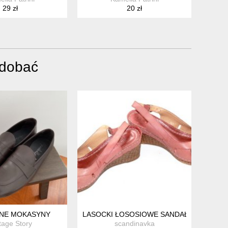
29 zł
20 zł
odobać
KÓRA NATURALNA 38
NE MOKASYNY
LASOCKI ŁOSOSIOWE SANDAŁKI KOTURN
tage Story
scandinavka