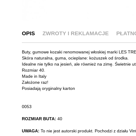
OPIS
ZWROTY I REKLAMACJE
PŁATN
Buty, gumowe kozaki renomowanej włoskiej marki LES TR
Skóra naturalna, guma, ocieplane: kożuszek od środka.
Idealne nie tylko na jesień, ale również na zimę. Świetnie u
Rozmiar 40.
Made in Italy
Założone raz!
Posiadają oryginalny karton
0053
ROZMIAR BUTA:
40
UWAGA:
To nie jest autorski produkt. Pochodzi z działu V