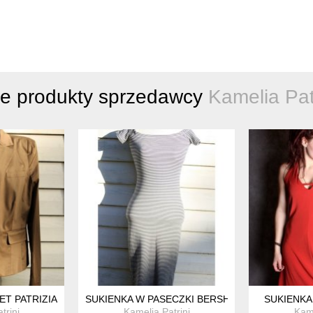
ne produkty sprzedawcy
Kamelia Pat
T PATRIZIA DINI
SUKIENKA W PASECZKI BERSHKA
SUKIENKA
trini
Kamelia Patrini
Kame