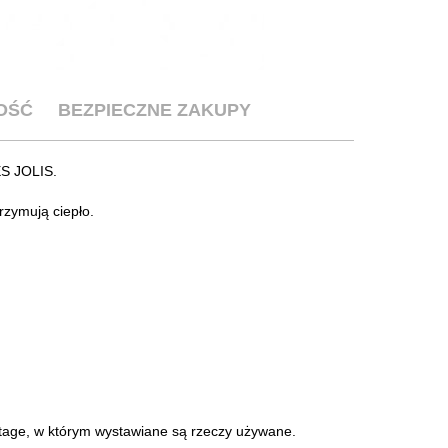
OŚĆ
BEZPIECZNE ZAKUPY
ES JOLIS.
trzymują ciepło.
intage, w którym wystawiane są rzeczy używane.