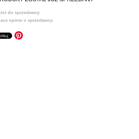
isz do sprzedawcy
acz opinie o sprzedawcy