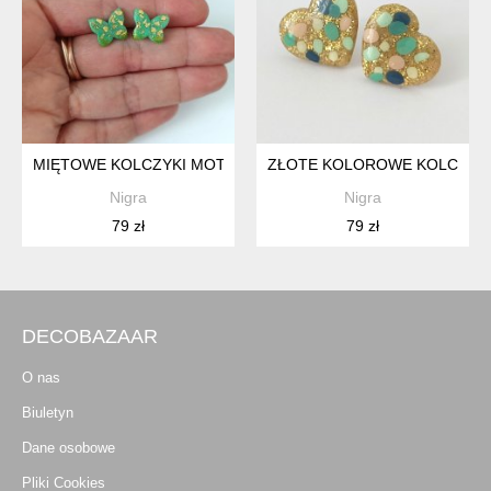
MIĘTOWE KOLCZYKI MOTYLKI Z PŁATKAMI ZŁOTA
ZŁOTE KOLOROWE KOLCZYK
Nigra
Nigra
79 zł
79 zł
DECOBAZAAR
O nas
Biuletyn
Dane osobowe
Pliki Cookies