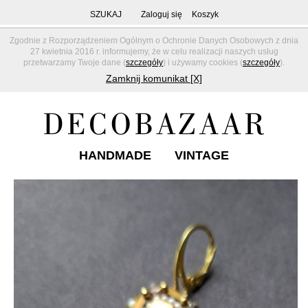
SZUKAJ
Zaloguj się
Koszyk
Zgodnie z Rozporządzeniem Ogólnym o Ochronie Danych Osobowych z dnia
27 kwietnia 2016 r. informujemy, że w celu realizacji naszych usług
przetwarzamy Twoje dane (
szczegóły
) i używamy cookies (
szczegóły
).
Zamknij komunikat [X]
HANDMADE
VINTAGE