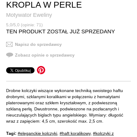
KROPLA W PERLE
Motywator Eweliny
5,0/5,0 (opinie: 71)
TEN PRODUKT ZOSTAŁ JUŻ SPRZEDANY
Napisz do sprzedawcy
Zobacz opinie o sprzedawcy
Drobne kolczyki wiszące wykonane techniką swoistego haftu
drobnymi, szklanymi koralikami w połączeniu z hematytami
platerowanymi oraz szkłem kryształowym, z podwieszoną
szklaną perłą. Dwustronne, podwieszone na pozłacanych i
nieuczulających biglach typu angielskiego. Wymiary: długość
wraz z zapięciem: 4,5 cm, szerokość max. 2,5 cm.
Tagi:
#eleganckie kolczyki
,
#haft koralikowy
,
#kolczyki z