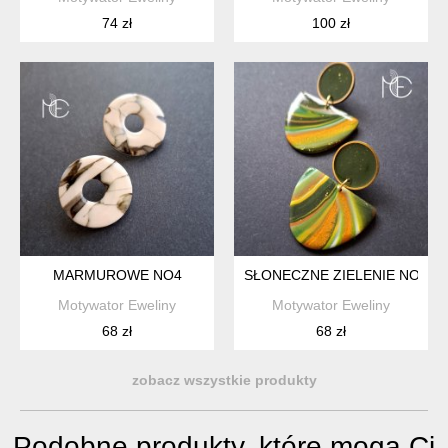
74 zł
100 zł
MARMUROWE NO4
SŁONECZNE ZIELENIE NO4
Motywator Eweliny
Motywator Eweliny
68 zł
68 zł
zobacz wszystkie produkty
Podobne produkty, które mogą Ci