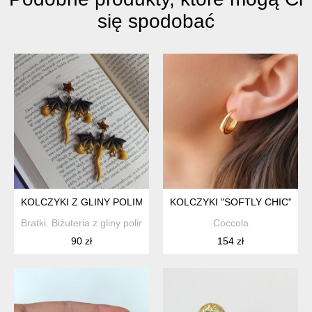
się spodobać
KOLCZYKI Z GLINY POLIMEROWEJ OMBRE SMOKI Z KSIĘŻYC
KOLCZYKI "SOFTLY CHIC" K
Bratki. Biżuteria z gliny polimerowej
Coccola
90 zł
154 zł