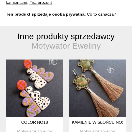
kamieniami
,
#na prezent
Ten produkt sprzedaje osoba prywatna.
Co to oznacza?
Inne produkty sprzedawcy
Motywator Eweliny
COLOR NO18
KAMIENIE W SŁOŃCU NO3
Motywator Eweliny
Motywator Eweliny