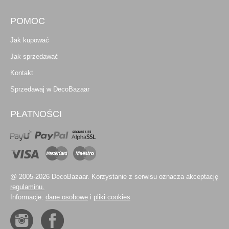
POMOC
Jak kupować
Jak sprzedawać
Kontakt
Sprzedawaj w DecoBazaar
PŁATNOŚCI
@ 2005-2026 DecoBazaar. Korzystanie z serwisu oznacza akceptację
regulaminu.
Informacje:
dane osobowe
i
pliki cookies