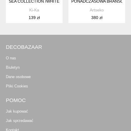
SEA COLLECTION /WHITE SEASHELL/ 23.06.25/ BRANSOLETK
PONADCZASOWA BRANSOLETK
Ki-Ka
Artseko
139 zł
380 zł
DECOBAZAAR
O nas
Biuletyn
Dane osobowe
Pliki Cookies
POMOC
Jak kupować
Jak sprzedawać
Kontakt