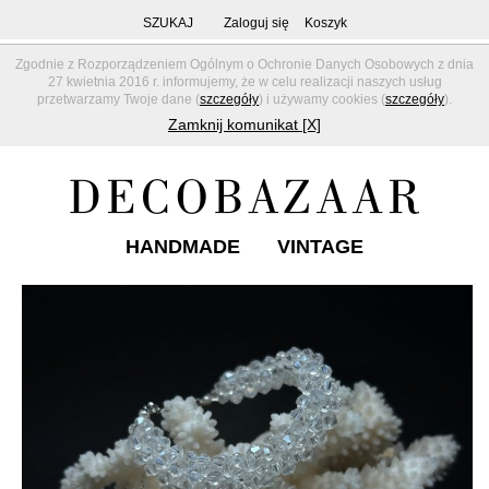
SZUKAJ
Zaloguj się
Koszyk
Zgodnie z Rozporządzeniem Ogólnym o Ochronie Danych Osobowych z dnia
27 kwietnia 2016 r. informujemy, że w celu realizacji naszych usług
przetwarzamy Twoje dane (
szczegóły
) i używamy cookies (
szczegóły
).
Zamknij komunikat [X]
HANDMADE
VINTAGE