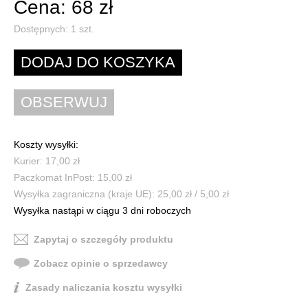
Cena: 68 zł
Dostępnych:
1
szt.
Koszty wysyłki:
Kurier: 17,00 zł
Paczkomat InPost: 15,00 zł
Wysyłka zagraniczna (kraje UE): 25,00 zł / 5,00 zł
Wysyłka nastąpi w ciągu 3 dni roboczych
Zapytaj o szczegóły produktu
Zobacz opinie o sprzedawcy
Zasady naliczania kosztu wysyłki