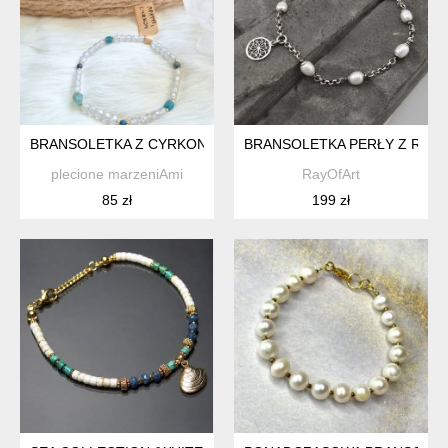
BRANSOLETKA Z CYRKONU I APATYTU.
BRANSOLETKA PERŁY Z ROZ
plecione marzeniAmi
RayOfArt
85 zł
199 zł