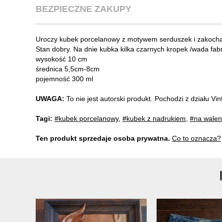
BEZPIECZNE ZAKUPY
Uroczy kubek porcelanowy z motywem serduszek i zakochany
Stan dobry. Na dnie kubka kilka czarnych kropek /wada fab
wysokość 10 cm
średnica 5,5cm-8cm
pojemność 300 ml
UWAGA:
To nie jest autorski produkt. Pochodzi z działu V
Tagi:
#kubek porcelanowy
,
#kubek z nadrukiem
,
#na walen
Ten produkt sprzedaje osoba prywatna.
Co to oznacza?