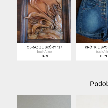
OBRAZ ZE SKÓRY *17
KRÓTKIE SPO
butikAtico
butikAti
94 zł
16 zł
Podob