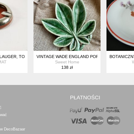
JONERSKA ❤
 LAUGER, TONWERKE KANDERN, NIEMCY 1900 ROK
VINTAGE WADE ENGLAND PORCELAIN LEAF PIN D
BOTANICZNY
MAT
Sweet Home
W
138 zł
PŁATNOŚCI
ć
awać
 w DecoBazaar