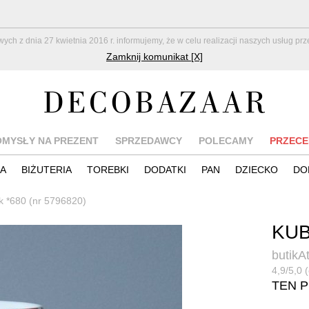
z dnia 27 kwietnia 2016 r. informujemy, że w celu realizacji naszych usług pr
Zamknij komunikat [X]
OMYSŁY NA PREZENT
SPRZEDAWCY
POLECAMY
PRZECE
IA
BIŻUTERIA
TOREBKI
DODATKI
PAN
DZIECKO
DO
 *680 (nr 5796820)
KUB
butikA
4,9/5,0 
TEN 