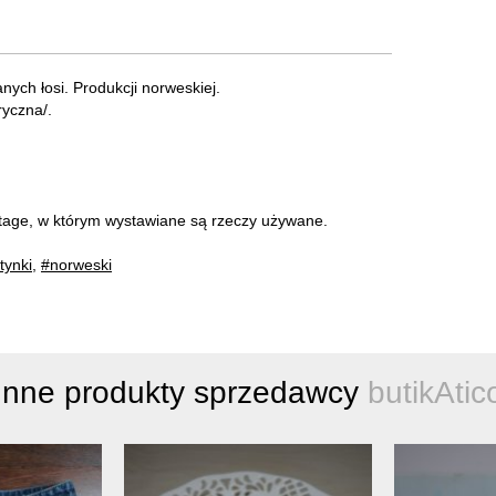
ch łosi. Produkcji norweskiej.
ryczna/.
intage, w którym wystawiane są rzeczy używane.
tynki
,
#norweski
Inne produkty sprzedawcy
butikAtic