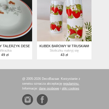
ISH ❤ LATA 50-TE. XXW.
 TALERZYK DESEROWY PŁASKI, LUBIANA. WZÓR OSET, BUKIET J
KUBEK BAROWY W TRUSKAWKI, PRL
itrażka
Stoliczku nakryj się
49 zł
43 zł
@ 2005-2026 DecoBazaar. Korzystanie z
serwisu oznacza akceptację
regulaminu.
Informacje:
dane osobowe
i
pliki cookies