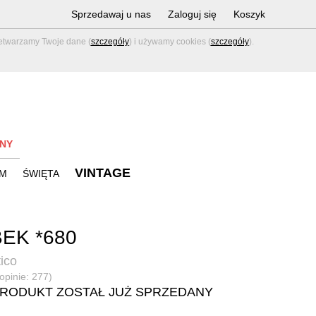
Sprzedawaj u nas
Zaloguj się
Koszyk
zetwarzamy Twoje dane (
szczegóły
) i używamy cookies (
szczegóły
).
NY
VINTAGE
M
ŚWIĘTA
EK *680
tico
(opinie: 277)
PRODUKT ZOSTAŁ JUŻ SPRZEDANY