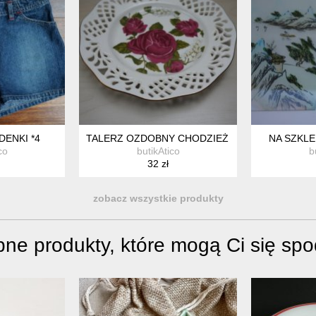
DENKI *4
TALERZ OZDOBNY CHODZIEŻ *8
NA SZKLE
co
butikAtico
b
32 zł
zobacz wszystkie produkty
ne produkty, które mogą Ci się sp