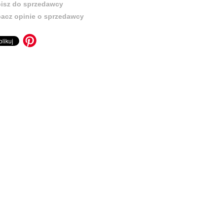
isz do sprzedawcy
acz opinie o sprzedawcy