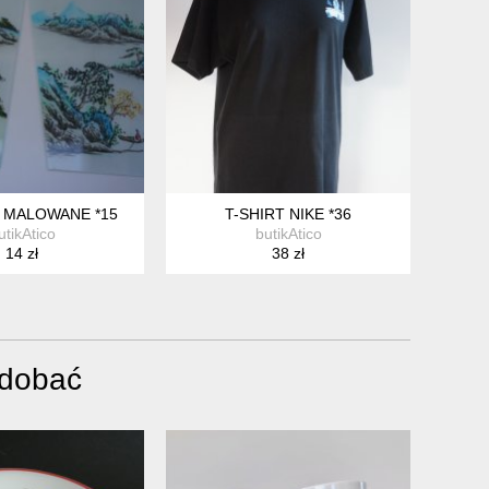
 MALOWANE *15
T-SHIRT NIKE *36
utikAtico
butikAtico
14 zł
38 zł
odobać