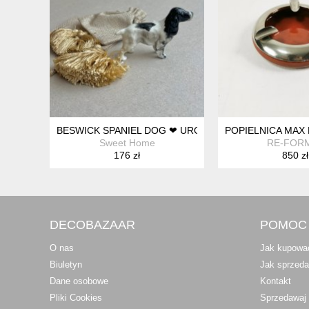
BESWICK SPANIEL DOG ❤ UROCZA FIGURKA KOLEKC
POPIELNICA MAX
Sweet Home
RE-FOR
176 zł
850 zł
DECOBAZAAR
POMOC
O nas
Jak kupowa
Biuletyn
Jak sprzed
Dane osobowe
Kontakt
Pliki Cookies
Sprzedawaj