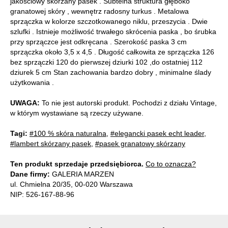
jakościowy skórzany pasek . Subtelna struktura głęboko
granatowej skóry , wewnętrz radosny turkus . Metalowa
sprzączka w kolorze szczotkowanego niklu, przeszycia . Dwie
szlufki . Istnieje możliwość trwałego skrócenia paska , bo śrubka
przy sprzączce jest odkręcana . Szerokość paska 3 cm
sprzączka około 3,5 x 4,5 . Długość całkowita ze sprzączka 126
bez sprzączki 120 do pierwszej dziurki 102 ,do ostatniej 112
dziurek 5 cm Stan zachowania bardzo dobry , minimalne ślady
użytkowania .
UWAGA:
To nie jest autorski produkt. Pochodzi z działu Vintage,
w którym wystawiane są rzeczy używane.
Tagi:
#100 % skóra naturalna
,
#elegancki pasek echt leader
,
#lambert skórzany pasek
,
#pasek granatowy skórzany
Ten produkt sprzedaje przedsiębiorca.
Co to oznacza?
Dane firmy:
GALERIA MARZEN
ul. Chmielna 20/35, 00-020 Warszawa
NIP: 526-167-88-96