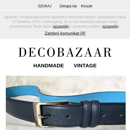
SZUKAJ
Zaloguj się
Koszyk
Zgodnie z Rozporządzeniem Ogólnym o Ochronie Danych Osobowych z dnia
27 kwietnia 2016 r. informujemy, że w celu realizacji naszych usług
przetwarzamy Twoje dane (
szczegóły
) i używamy cookies (
szczegóły
).
Zamknij komunikat [X]
HANDMADE
VINTAGE