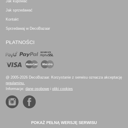
Jak kupować
Jak sprzedawać
Kontakt
Sprzedawaj w DecoBazaar
PŁATNOŚCI
@ 2005-2026 DecoBazaar. Korzystanie z serwisu oznacza akceptację
regulaminu.
Informacje:
dane osobowe
i
pliki cookies
POKAŻ PEŁNĄ WERSJĘ SERWISU