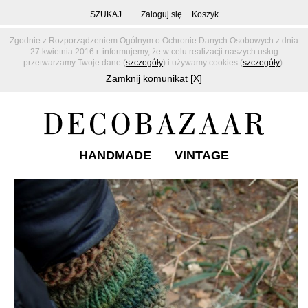
SZUKAJ
Zaloguj się
Koszyk
Zgodnie z Rozporządzeniem Ogólnym o Ochronie Danych Osobowych z dnia
27 kwietnia 2016 r. informujemy, że w celu realizacji naszych usług
przetwarzamy Twoje dane (
szczegóły
) i używamy cookies (
szczegóły
).
Zamknij komunikat [X]
HANDMADE
VINTAGE