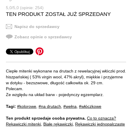
5,0/5,0 (opinie: 254)
TEN PRODUKT ZOSTAŁ JUŻ SPRZEDANY
Napisz do sprzedawcy
Zobacz opinie o sprzedawcy
Ciepłe mitenki wykonane na drutach z rewelacyjnej włóczki prod.
hiszpańskiej ( 53% virgin wool, 47% akryl), miękkie i przyjemne
w dotyku - bezszwowe, długość całkowita ok. 29 cm.
Polecam.
Ze względu na układ barw - pojedynczy egzemplarz.
Tagi:
#kolorowe
,
#na drutach
,
#wełna
,
#włóczkowe
Ten produkt sprzedaje osoba prywatna.
Co to oznacza?
Rękawiczki mitenki
,
Białe rękawiczki
,
Rękawiczki jednopalczaste