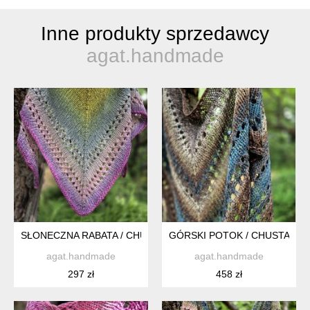
Inne produkty sprzedawcy
agat.handmade
SŁONECZNA RABATA / CHUSTKA
GÓRSKI POTOK / CHUSTA Z 
agat.handmade
agat.handmade
297 zł
458 zł