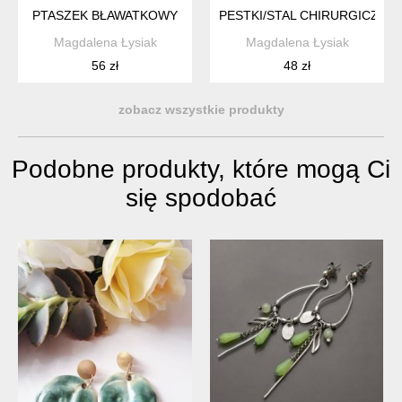
PTASZEK BŁAWATKOWY
PESTKI/STAL CHIRURGICZNA/
Magdalena Łysiak
Magdalena Łysiak
56 zł
48 zł
zobacz wszystkie produkty
Podobne produkty, które mogą Ci
się spodobać