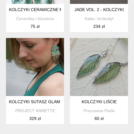
KOLCZYKI CERAMICZNE MUSZLE MORSKIE ZIELONE, MOSIĄ
JADE VOL. 2 - KOLCZYKI
Ceramika i biżuteria
Katia i krokodyl
75 zł
234 zł
KOLCZYKI SUTASZ GLAM BOHO
KOLCZYKI LIŚCIE
PROJECT ANNETTE
Pracownia Pietki
329 zł
60 zł