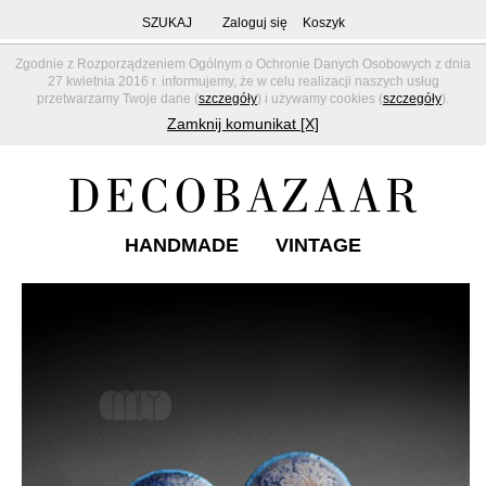
SZUKAJ
Zaloguj się
Koszyk
Zgodnie z Rozporządzeniem Ogólnym o Ochronie Danych Osobowych z dnia
27 kwietnia 2016 r. informujemy, że w celu realizacji naszych usług
przetwarzamy Twoje dane (
szczegóły
) i używamy cookies (
szczegóły
).
Zamknij komunikat [X]
HANDMADE
VINTAGE