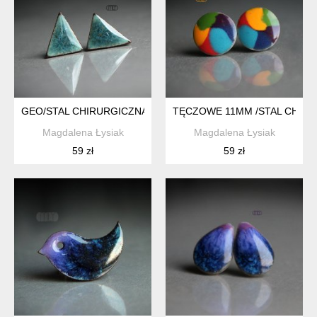
GEO/STAL CHIRURGICZNA/
TĘCZOWE 11MM /STAL CHIRU
Magdalena Łysiak
Magdalena Łysiak
59 zł
59 zł