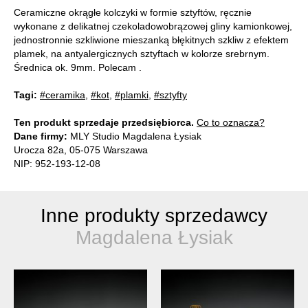
Ceramiczne okrągłe kolczyki w formie sztyftów, ręcznie
wykonane z delikatnej czekoladowobrązowej gliny kamionkowej,
jednostronnie szkliwione mieszanką błękitnych szkliw z efektem
plamek, na antyalergicznych sztyftach w kolorze srebrnym.
Średnica ok. 9mm. Polecam .
Tagi:
#ceramika
,
#kot
,
#plamki
,
#sztyfty
Ten produkt sprzedaje przedsiębiorca.
Co to oznacza?
Dane firmy:
MLY Studio Magdalena Łysiak
Urocza 82a, 05-075 Warszawa
NIP: 952-193-12-08
Inne produkty sprzedawcy
Magdalena Łysiak