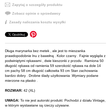
Zapytaj o szczegóły produktu
Zobacz opinie o sprzedawcy
Zasady naliczania kosztu wysyłki
Długa marynarka bez metek , ale jest to mieszanka
prawdopodobnie lnu z bawełną . Kolor czarny . Fajnie wygląda z
podwiniętymi rękawami , dwie kieszonki z przodu . Ramiona 50
długość rękawa od ramienia 59 szerokość rękawa na dole 14
cm pachy 58 cm długość całkowita 93 cm Stan zachowania
bardzo dobry . Drobne ślady użytkowania .Wymiary podane
mierzone na płasko .
ROZMIAR:
42 (XL)
UWAGA:
To nie jest autorski produkt. Pochodzi z działu Vintage,
w którym wystawiane są rzeczy używane.