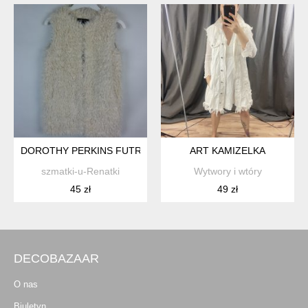
DOROTHY PERKINS FUTRZANY BEZRĘKAWNIK ECRU / S
ART KAMIZELKA
szmatki-u-Renatki
Wytwory i wtóry
45 zł
49 zł
DECOBAZAAR
O nas
Biuletyn