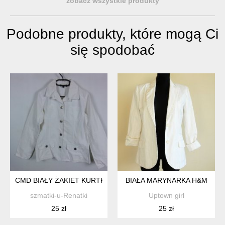
zobacz wszystkie produkty
Podobne produkty, które mogą Ci
się spodobać
CMD BIAŁY ŻAKIET KURTKA BAWEŁNA VINTAGE 12 / 38
BIAŁA MARYNARKA H&M
szmatki-u-Renatki
Uptown girl
25 zł
25 zł