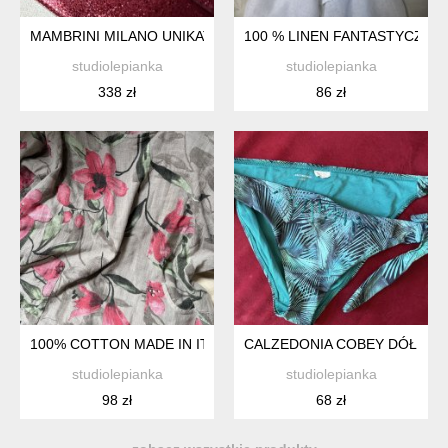
MAMBRINI MILANO UNIKATOWA EKSLUZYWNA WIECZOROWA
100 % LINEN FANTASTYCZNA 
studiolepianka
studiolepianka
338 zł
86 zł
100% COTTON MADE IN ITALY EFEKTOWNA ASYMETRYCZNA 
CALZEDONIA COBEY DÓŁ OD 
studiolepianka
studiolepianka
98 zł
68 zł