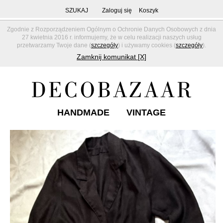
SZUKAJ
Zaloguj się
Koszyk
Zgodnie z Rozporządzeniem Ogólnym o Ochronie Danych Osobowych z dnia
27 kwietnia 2016 r. informujemy, że w celu realizacji naszych usług
przetwarzamy Twoje dane (
szczegóły
) i używamy cookies (
szczegóły
).
Zamknij komunikat [X]
HANDMADE
VINTAGE