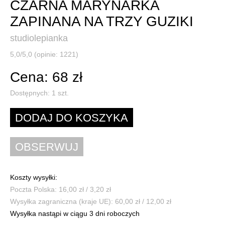
CZARNA MARYNARKA
ZAPINANA NA TRZY GUZIKI
studiolepianka
5,0/5,0 (opinie: 1221)
Cena: 68 zł
Dostępnych:
1
szt.
Koszty wysyłki:
Poczta Polska: 16,00 zł / 3,20 zł
Wysyłka zagraniczna (kraje UE): 60,00 zł / 12,00 zł
Wysyłka nastąpi w ciągu 3 dni roboczych