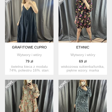
GRAFITOWE CUPRO
ETHNIC
Wytwory i wtóry
Wytwory i wtóry
79 zł
69 zł
świetna kieca z modalu
wiskozowa sukienka/tunika,
74%, poliestru 16%. stan:
piękne wzory. marka
bdb/idealny roz...
ethnic. stan: idealn...