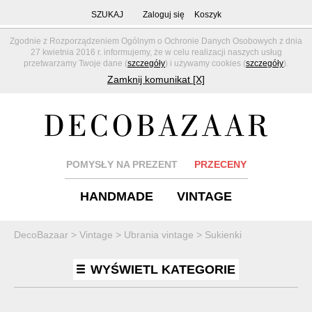
SZUKAJ
Zaloguj się
Koszyk
Zgodnie z Rozporządzeniem Ogólnym o Ochronie Danych Osobowych z dnia
27 kwietnia 2016 r. informujemy, że w celu realizacji naszych usług
przetwarzamy Twoje dane (
szczegóły
) i używamy cookies (
szczegóły
).
Zamknij komunikat [X]
POMYSŁY NA PREZENT
PRZECENY
HANDMADE
VINTAGE
DecoBazaar
>
Vintage
>
Ubrania vintage
>
Sukienki
WYŚWIETL KATEGORIE