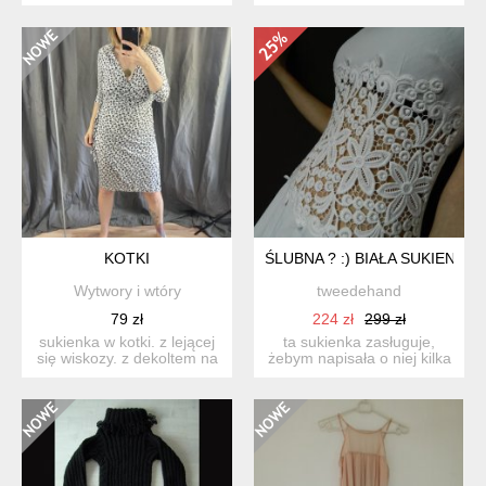
elegancka, oryginalna
wymiary: pod pas...
sukien...
KOTKI
ŚLUBNA ? :) BIAŁA SUKIENKA M
Wytwory i wtóry
tweedehand
79 zł
224 zł
299 zł
sukienka w kotki. z lejącej
ta sukienka zasługuje,
się wiskozy. z dekoltem na
żebym napisała o niej kilka
zakładkę. st...
słów :) uszyta na ...