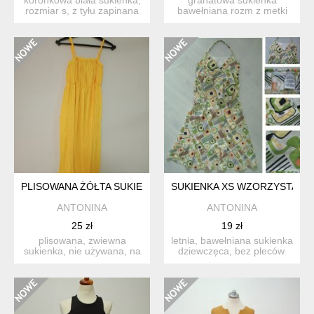
rozmiar s, z tyłu zapinana
bawełniana rozm z metki
na długi zamek ...
xs długość 80 cm pacha-
pa...
PLISOWANA ŻÓŁTA SUKIENKA S
SUKIENKA XS WZORZYSTA W 
ANTONINA
ANTONINA
25 zł
19 zł
plisowana, zwiewna
letnia, bawełniana sukienka
sukienka, nie używana, na
dziewczęca, bez pleców.
regulowanych
lekka, idealna n...
ramiączkach,...