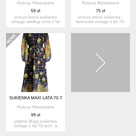
Rzeczy Wyszukane
Rzeczy Wyszukane
59 zł
75 zł
urocza letnia sukienka
urocza letnia sukienka -
vintage według mnie z lat
fartuszek vintage z lat 70-
80-tych, w drobne kol...
tych, w kolorze ci...
SUKIENKA MAXI LATA 70-TE
Rzeczy Wyszukane
99 zł
piękna długa sukienka
vintage z lat 70-tych, w
kolorze czekoladowego b...