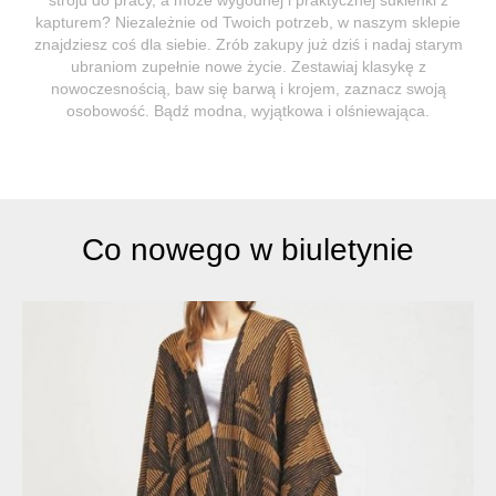
kapturem? Niezależnie od Twoich potrzeb, w naszym sklepie
znajdziesz coś dla siebie. Zrób zakupy już dziś i nadaj starym
ubraniom zupełnie nowe życie. Zestawiaj klasykę z
nowoczesnością, baw się barwą i krojem, zaznacz swoją
osobowość. Bądź modna, wyjątkowa i olśniewająca.
Co nowego w biuletynie