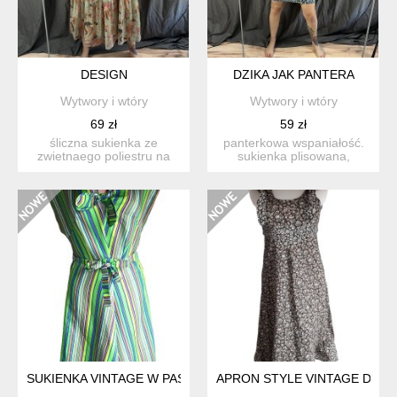
DESIGN
DZIKA JAK PANTERA
Wytwory i wtóry
Wytwory i wtóry
69 zł
59 zł
śliczna sukienka ze
panterkowa wspaniałość.
zwietnaego poliestru na
sukienka plisowana,
podszewce. z małą stójką.
elastyczna.
...
prawdopodobnie...
SUKIENKA VINTAGE W PASKI
APRON STYLE VINTAGE DRES