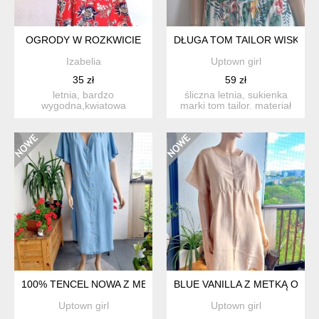
OGRODY W ROZKWICIE
DŁUGA TOM TAILOR WISKOZ
Izabelia
Uptown girl
35 zł
59 zł
letnia, bardzo
śliczna letnia, sukienka
wygodna,kwiatowa
marki tom tailor. materiał
sukienka firmy for you,
100% wiskoza. pod ...
rozm.m/l kolo...
100% TENCEL NOWA Z METKĄ WIĘKSZA
BLUE VANILLA Z METKĄ OVER
Uptown girl
Uptown girl