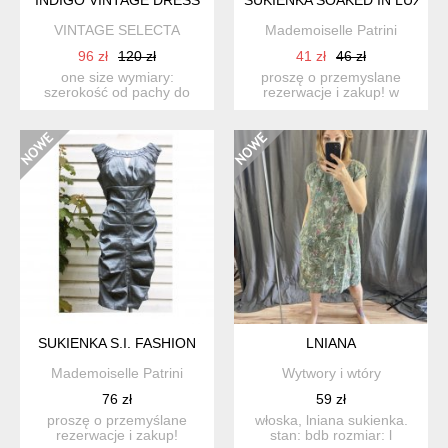
VINTAGE SELECTA
Mademoiselle Patrini
96 zł
120 zł
41 zł
46 zł
one size wymiary:
proszę o przemyslane
szerokość od pachy do
rezerwacje i zakup! w
pachy : 55 cm długość
przypadku wątpliwości
cał...
pros...
SUKIENKA S.I. FASHION
LNIANA
Mademoiselle Patrini
Wytwory i wtóry
76 zł
59 zł
proszę o przemyślane
włoska, lniana sukienka.
rezerwacje i zakup!
stan: bdb rozmiar: l