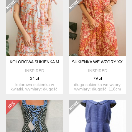
KOLOROWA SUKIENKA M
SUKIENKA WE WZORY XXL
INSPIRED
INSPIRED
34 zł
79 zł
kolorowa sukienka w
długa sukienka we wzory.
kwiatki. wymiary: długość:
wymiary: długość: 118cm
90cm szerokość (bi...
szerokość (biust...