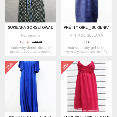
SUKIENKA GORSETOWA DIRNDL NOWA FOLK
PRETTY GIRL _ SUKIENKA VI
Retromania
VINTAGE SELECTA
129 zł
143 zł
69 zł
cudowny dirndl. dirndl z
marka: pretty girl xl-xxl
prostą ozdobną lamówką
wymiary: szer. ramion: 46
wzdłuż dekoltu. ozdobn...
cm pod pac...
INDIGO VINTAGE DRESS
SUKIENKA SOAKED IN LUXUR