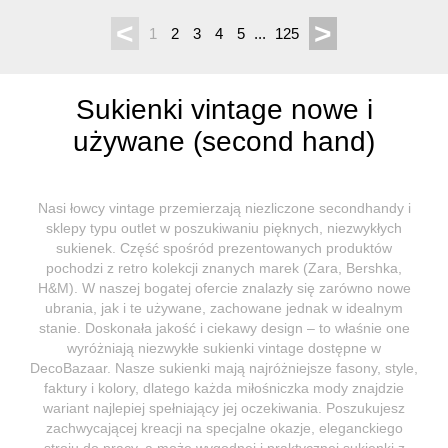
<
>
1
2
3
4
5
...
125
Sukienki vintage nowe i
używane (second hand)
Nasi łowcy vintage przemierzają niezliczone secondhandy i
sklepy typu outlet w poszukiwaniu pięknych, niezwykłych
sukienek. Część spośród prezentowanych produktów
pochodzi z retro kolekcji znanych marek (Zara, Bershka,
H&M). W naszej bogatej ofercie znalazły się zarówno nowe
ubrania, jak i te używane, zachowane jednak w idealnym
stanie. Doskonała jakość i ciekawy design – to właśnie one
wyróżniają niezwykłe sukienki vintage dostępne w
DecoBazaar. Nasze sukienki mają najróżniejsze fasony, style,
faktury i kolory, dlatego każda miłośniczka mody znajdzie
wariant najlepiej spełniający jej oczekiwania. Poszukujesz
zachwycającej kreacji na specjalne okazje, eleganckiego
stroju do pracy, a może wygodnej i praktycznej sukienki z