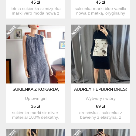
45 zł
45 zł
letnia sukienka szmizjerka
sukienka marki blue vanilla
marki vero moda nowa z
nowa z metką. oryginalny
metką. cena na metce...
fason oversize, z...
SUKIENKA Z KOKARDĄ
AUDREY HEPBURN DRESÓWK
Uptown girl
Wytwory i wtóry
35 zł
69 zł
sukienka marki sir oliver.
dresówka - sukienka z
materiał 100% delikatny,
bawełny z elastyną, z
pod spodem delikat...
kieszeniami w biodrach. z
...