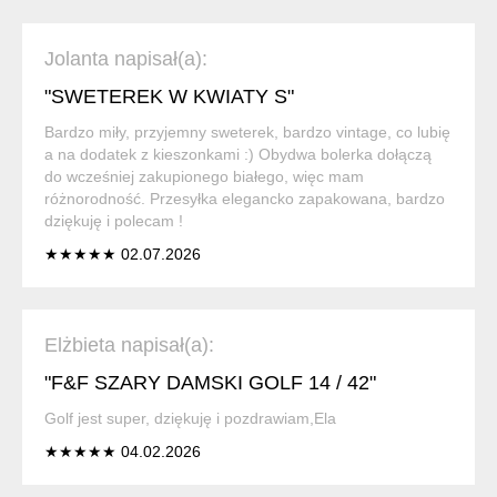
Jolanta napisał(a):
"SWETEREK W KWIATY S"
Bardzo miły, przyjemny sweterek, bardzo vintage, co lubię
a na dodatek z kieszonkami :) Obydwa bolerka dołączą
do wcześniej zakupionego białego, więc mam
różnorodność. Przesyłka elegancko zapakowana, bardzo
dziękuję i polecam !
★★★★★ 02.07.2026
Elżbieta napisał(a):
"F&F SZARY DAMSKI GOLF 14 / 42"
Golf jest super, dziękuję i pozdrawiam,Ela
★★★★★ 04.02.2026