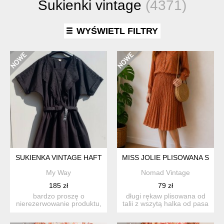
Sukienki vintage
(4371)
WYŚWIETL FILTRY
SUKIENKA VINTAGE HAFT
MISS JOLIE PLISOWANA SUKI
My Way
Nomad Vintage
185 zł
79 zł
bardzo proszę o
długi rękaw plisowana od
nierezerwowanie produktu,
talii z wszytą halka od pasa
jeśli nie są państwo w stu
lekko przejrz...
p...