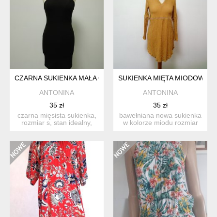
CZARNA SUKIENKA MAŁA CZARNA S
SUKIENKA MIĘTA MIODOWA S
ANTONINA
ANTONINA
35 zł
35 zł
czarna mięsista sukienka,
bawełniana nowa sukienka
rozmiar s, stan idealny,
w kolorze miodu rozmiar
rozciąga się wymi...
s/m wymiary: ...