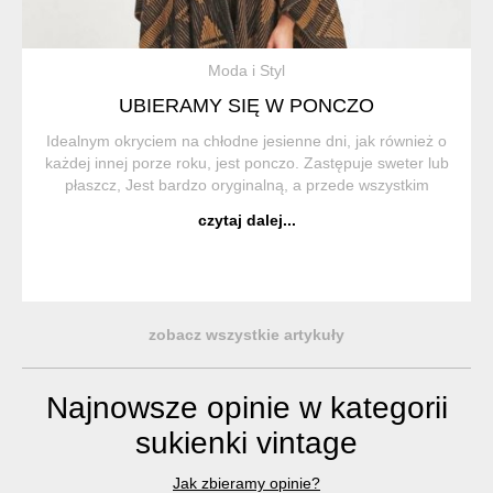
Moda i Styl
UBIERAMY SIĘ W PONCZO
Idealnym okryciem na chłodne jesienne dni, jak również o
każdej innej porze roku, jest ponczo. Zastępuje sweter lub
płaszcz, Jest bardzo oryginalną, a przede wszystkim
wygodną i praktyczną częścią garderoby. Ponczo (z hiszp.
czytaj dalej...
Poncho) to trad...
zobacz wszystkie artykuły
Najnowsze opinie w kategorii
sukienki vintage
Jak zbieramy opinie?