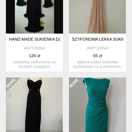
HAND MADE SUKIENKA DZIEWCZĘCA Z FRĘDZLAMI
SZYFONOWA LEKKA SUKIENKA
ANTONINA
ANTONINA
120 zł
55 zł
sukienka wykonana na
piękna lekka sukienka
drutach ściegiem
szyfonowa na podszewce,
ściągaczowym,
miękka i przyjemna w dot...
dziewczęca. ...