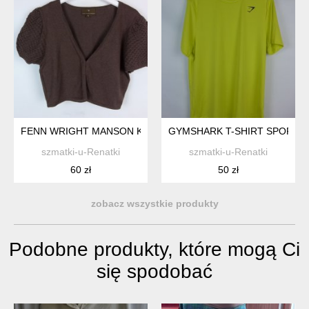
FENN WRIGHT MANSON KRÓTKI SWETEREK Z ANGORĄ KASZM
GYMSHARK T-SHIRT SPORTOW
szmatki-u-Renatki
szmatki-u-Renatki
60 zł
50 zł
zobacz wszystkie produkty
Podobne produkty, które mogą Ci
się spodobać