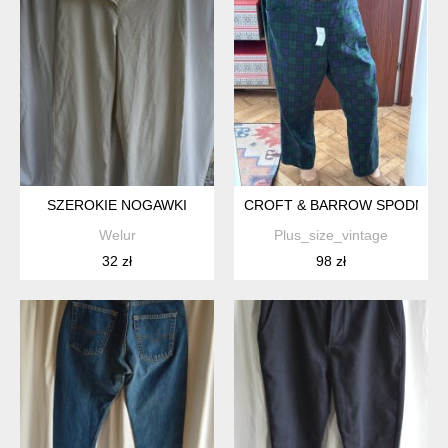
SZEROKIE NOGAWKI
CROFT & BARROW SPODNIE W 
Welur
Plus_size_vintage
32 zł
98 zł