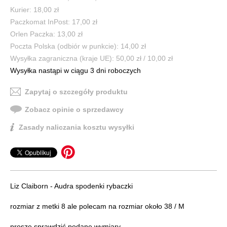
Kurier: 18,00 zł
Paczkomat InPost: 17,00 zł
Orlen Paczka: 13,00 zł
Poczta Polska (odbiór w punkcie): 14,00 zł
Wysyłka zagraniczna (kraje UE): 50,00 zł / 10,00 zł
Wysyłka nastąpi w ciągu 3 dni roboczych
Zapytaj o szczegóły produktu
Zobacz opinie o sprzedawcy
Zasady naliczania kosztu wysyłki
Liz Claiborn - Audra spodenki rybaczki
rozmiar z metki 8 ale polecam na rozmiar około 38 / M
proszę sprawdzić podane wymiary