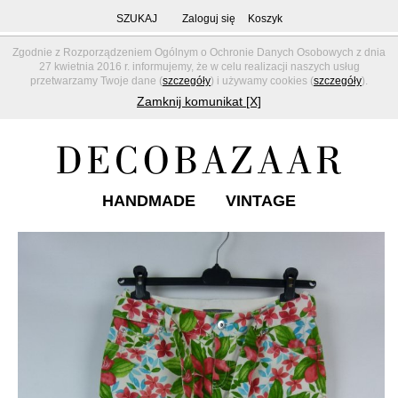
SZUKAJ
Zaloguj się
Koszyk
Zgodnie z Rozporządzeniem Ogólnym o Ochronie Danych Osobowych z dnia
27 kwietnia 2016 r. informujemy, że w celu realizacji naszych usług
przetwarzamy Twoje dane (
szczegóły
) i używamy cookies (
szczegóły
).
Zamknij komunikat [X]
HANDMADE
VINTAGE