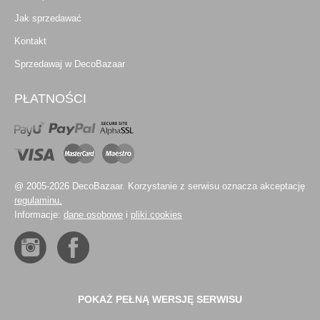
Jak sprzedawać
Kontakt
Sprzedawaj w DecoBazaar
PŁATNOŚCI
@ 2005-2026 DecoBazaar. Korzystanie z serwisu oznacza akceptację
regulaminu.
Informacje:
dane osobowe
i
pliki cookies
POKAŻ PEŁNĄ WERSJĘ SERWISU