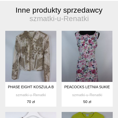
Inne produkty sprzedawcy
szmatki-u-Renatki
PHASE EIGHT KOSZULA BLUZKA Z SIATECZKI Z APLIKACJAMI 1
PEACOCKS LETNIA SUKIENKA 
szmatki-u-Renatki
szmatki-u-Renatki
70 zł
50 zł