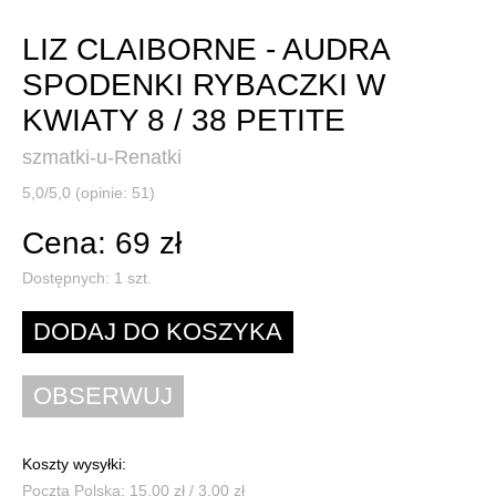
LIZ CLAIBORNE - AUDRA
SPODENKI RYBACZKI W
KWIATY 8 / 38 PETITE
szmatki-u-Renatki
5,0/5,0 (opinie: 51)
Cena: 69 zł
Dostępnych:
1
szt.
Koszty wysyłki:
Poczta Polska: 15,00 zł / 3,00 zł