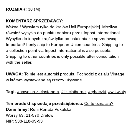
ROZMIAR:
38 (M)
KOMENTARZ SPRZEDAWCY:
Ważne ! Wysyłam tylko do krajów Unii Europejskiej. Możliwa
również wysyłka do punktu odbioru przez Inpost International.
Wysyłka do innych krajów tylko po ustaleniu ze sprzedawcą .
Important! I only ship to European Union countries. Shipping to
a collection point via Inpost International is also possible.
Shipping to other countries is only possible after consultation
with the seller.
UWAGA:
To nie jest autorski produkt. Pochodzi z działu Vintage,
w którym wystawiane są rzeczy używane.
Tagi:
#bawełna z elastanem
,
#liz claiborne
,
#rybaczki
,
#w kwiaty
Ten produkt sprzedaje przedsiębiorca.
Co to oznacza?
Dane firmy:
Reni Renata Pukalska
Worsy 69, 21-570 Drelów
NIP: 538-118-99-93