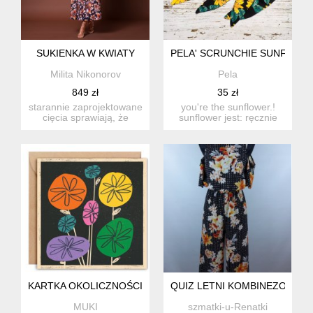
SUKIENKA W KWIATY
PELA' SCRUNCHIE SUNFLOWE
Milita Nikonorov
Pela
849 zł
35 zł
starannie zaprojektowane
you're the sunflower.!
cięcia sprawiają, że
sunflower jest: ręcznie
sukienka idealnie
szyta w naszej małe...
podkre...
KARTKA OKOLICZNOŚCIOWA CRAZY FLOWERS + KOPERTA
QUIZ LETNI KOMBINEZON W KW
MUKI
szmatki-u-Renatki