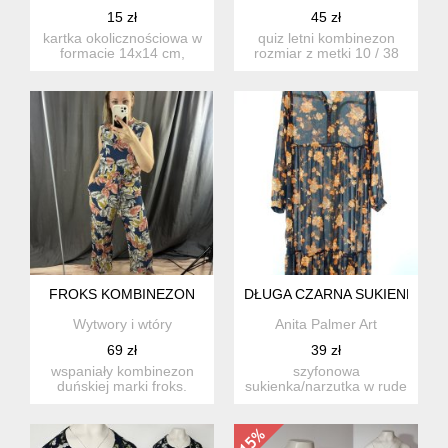
15 zł
45 zł
kartka okolicznościowa w
quiz letni kombinezon
formacie 14x14 cm,
rozmiar z metki 10 / 38
zaprojektowana i
ale rozmiar jest zawy...
wydrukowa...
FROKS KOMBINEZON
DŁUGA CZARNA SUKIENKA W 
Wytwory i wtóry
Anita Palmer Art
69 zł
39 zł
wspaniały kombinezon
szyfonowa
duńskiej marki froks.
sukienka/narzutka w rude
cena nowego 1399kr (ok.
kwiaty fason luźny stan
540...
idealny ...