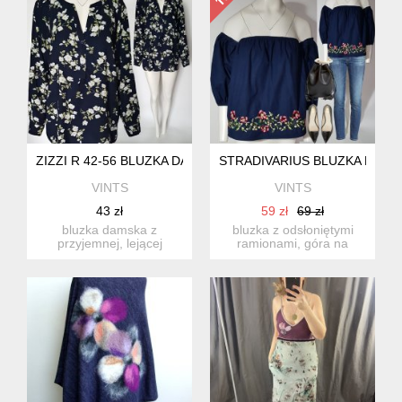
ZIZZI R 42-56 BLUZKA DAMSKA GRANATOWA WISKOZA W KW
STRADIVARIUS BLUZKA HISZP
VINTS
VINTS
43 zł
59 zł
69 zł
bluzka damska z
bluzka z odsłoniętymi
przyjemnej, lejącej
ramionami, góra na
wiskozy, w kolorze
gumce, rękawy bufiaste
granatowym w ja...
równie...