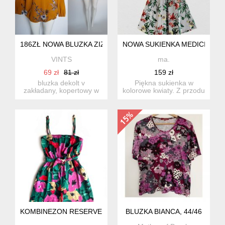
186ZŁ NOWA BLUZKA ZIZZI MUSZTARDOWA WE WZORY KW
NOWA SUKIENKA MEDICINE X
VINTS
ma.
69 zł
81 zł
159 zł
bluzka dekolt v
Piękna sukienka w
zakładany, kopertowy w
kolorowe kwiaty. Z przodu
miejscu łączenia
i z tyłu dekolt w karo.
zapinany na za...
KOMBINEZON RESERVED W DUŻE KWIATY XS
BLUZKA BIANCA, 44/46