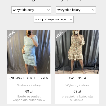
(NOWA) LIBERTE ESSENTIEL
KWIECISTA
Wytwory i wtóry
Wytwory i wtóry
69 zł
69 zł
liberte essentiel.
przepiękna kwiecista
wspaniała sukienka w
sukienka.
kwiatki. z
prawdopodobnie wiskoza