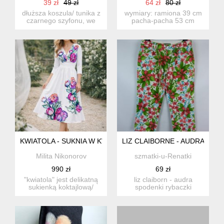
39 zł
49 zł
64 zł
80 zł
dłuższa koszula/ tunika z
wymiary: ramiona 39 cm
czarnego szyfonu, we
pacha-pacha 53 cm
wzory kwiatowe.
rękaw 44 cm plecy 76 cm
koszula...
...
KWIATOLA - SUKNIA W KWIATY
LIZ CLAIBORNE - AUDRA SPOD
Milita Nikonorov
szmatki-u-Renatki
990 zł
69 zł
"kwiatola" jest delikatną
liz claiborn - audra
sukienką koktajlową/
spodenki rybaczki
ślubną, którą ...
rozmiar z metki 8 ale
poleca...