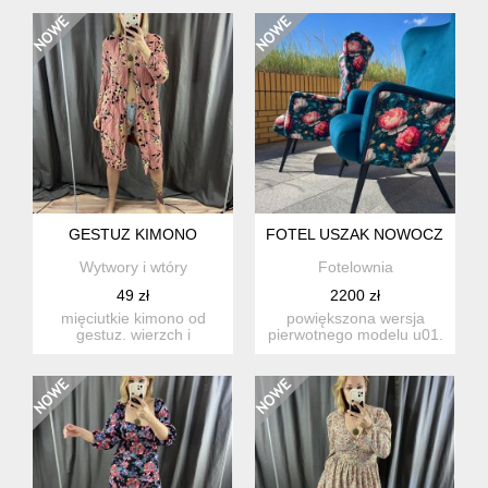
nieziemskomiłego ma...
(brak metek). zw...
GESTUZ KIMONO
FOTEL USZAK NOWOCZESNY 
Wytwory i wtóry
Fotelownia
49 zł
2200 zł
mięciutkie kimono od
powiększona wersja
gestuz. wierzch i
pierwotnego modelu u01.
podszewka z wiskozy. w
różnica polega tylko na
biodr...
wys...