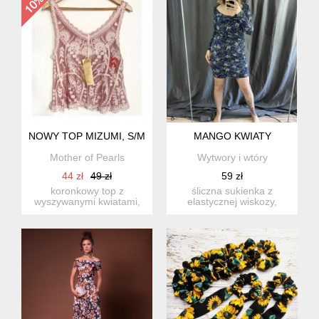
NOWY TOP MIZUMI, S/M
MANGO KWIATY
Mother of Pearls
Wytwory i wtóry
44 zł
49 zł
59 zł
koronkowy top z
śliczna sukienka z
wyszywanymi kwiatami,
elastycznej wiskozy,
idealny na upalne dni.
dekolt lejący, podszewka
rozmiar:...
z lek...