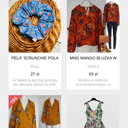
PELA' SCRUNCHIE POLANNA | NIEBIESKA W MAŁE RÓŻE
MNG MANGO BLUZKA W KWIAT
Pela
VINTS
27 zł
59 zł
w błękitną łączkę gumka
bluzka w kolorze
do włosów polanna jest:
pomarańczowym w
ręcznie szyta w na...
motywy kwiatowe, przy
szyi wiązana. r...