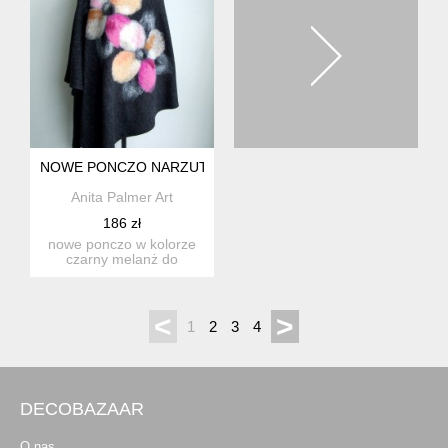
NOWE PONCZO NARZUTKA ONESIZE CZARNY MELANŻ KWI
Anita Palmer Art
186 zł
nowe ponczo w kolorze
czarny melanż do
noszenia od wiosny do
jesieni ...
<
>
1
2
3
4
DECOBAZAAR
O nas