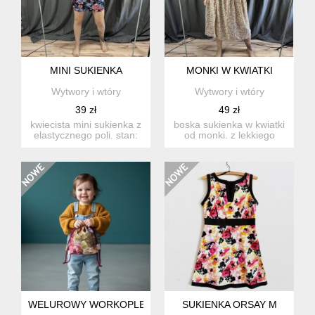
MINI SUKIENKA
MONKI W KWIATKI
Wytwory i wtóry
Wytwory i wtóry
39 zł
49 zł
kwiecista mini sukienka z
boska sukienka w kwiatki
elastycznego poli. stan:
od monki. z lekkiego
idealny rozmi...
poliestru. stan: idea...
WELUROWY WORKOPLECAK W KWIATY DLA MALUCHA
SUKIENKA ORSAY M