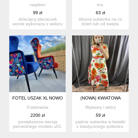
raspberi
ma.
99 zł
63 zł
dziecięcy plecaczek
śliczna sukienka na co
worek wykonany z weluru
dzień lub od święta.
w kwiaty. bawełniane
rzadko noszona, w
sznur...
świetnym...
FOTEL USZAK XL NOWOCZESNY SCANDI LOFT
(NOWA) KWIATOWA
Fotelownia
Wytwory i wtóry
2200 zł
59 zł
powiększona wersja
piękna sukienka w kwiatki
pierwotnego modelu u01.
z elastycznego poliestru.
różnica polega tylko na
stan: nowa r...
wys...