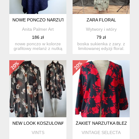
NOWE PONCZO NARZUTKA ONESIZE KWIATY
ZARA FLORAL
Anita Palmer Art
Wytwory i wtóry
186 zł
79 zł
nowe ponczo w kolorze
boska sukienka z zary. z
grafitowy melanż z nutką
limitowanej edyzji floral.
wrzosu do noszenia od ...
wykończona metalow...
NEW LOOK KOSZULOWA TUNIKA SUKIENKA W KWIATY Z SZY
ŻAKIET NARZUTKA BLEZER 
VINTS
VINTAGE SELECTA