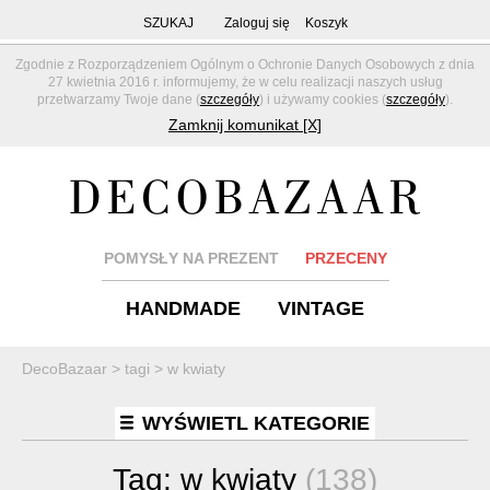
SZUKAJ
Zaloguj się
Koszyk
Zgodnie z Rozporządzeniem Ogólnym o Ochronie Danych Osobowych z dnia
27 kwietnia 2016 r. informujemy, że w celu realizacji naszych usług
przetwarzamy Twoje dane (
szczegóły
) i używamy cookies (
szczegóły
).
Zamknij komunikat [X]
POMYSŁY NA PREZENT
PRZECENY
HANDMADE
VINTAGE
DecoBazaar
>
tagi
>
w kwiaty
WYŚWIETL KATEGORIE
Tag:
w kwiaty
(138)