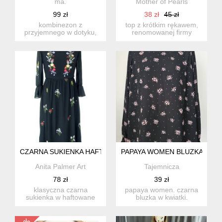
ma.
Mother of Pearls
99 zł
38 zł
45 zł
kombinezon z
top z krótkim rękawem,
przyjemnego w dotyku,
renomowanej firmy
lekkiego materiału.
bianca, idealna na lato.
ciekawe, intens...
top...
CZARNA SUKIENKA HAFTOWANA FOLK RETRO VERO MODA 
PAPAYA WOMEN BLUZKA 14
Anita Palmer Art
Tajemnicza
78 zł
39 zł
klasyczna czarna
papaya women. czarna
sukienka w haftowane
bluzka w kwiatki.
kwiatki w stylu folk i retro
ściągacze na rękawach.
ż...
rozmi...