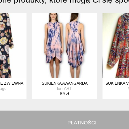
LEGANCKA BIUROWA
GE ZWIEWNA Z DŁUGIM RĘKAWEM WISKOZA MSCH
SUKIENKA AWANGARDA
SUKIENKA 
age
lori-ART
59 zł
PŁATNOŚCI