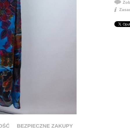
Zob
Zasad
OŚĆ
BEZPIECZNE ZAKUPY