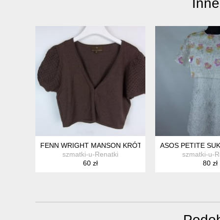
Inne
FENN WRIGHT MANSON KRÓTKI SWETEREK Z ANGORĄ
ASOS PETITE SUK
szmatki-u-Renatki
szmatki-u-R
60 zł
80 zł
Podob