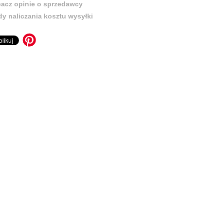
acz opinie o sprzedawcy
y naliczania kosztu wysyłki