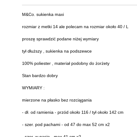
M&Co. sukienka maxi
rozmiar z metki 14 ale polecam na rozmiar około 40 / L
proszę sprawdzić podane niżej wymiary
tył dłuższy , sukienka na podszewce
100% poliester , materiał podobny do żorżety
Stan bardzo dobry
WYMIARY :
mierzone na płasko bez rozciągania
- dł. od ramienia - przód około 116 / tył około 142 cm
- szer. pod pachami - od 47 do max 52 cm x2
- szer. w pasie - max 41 cm x2