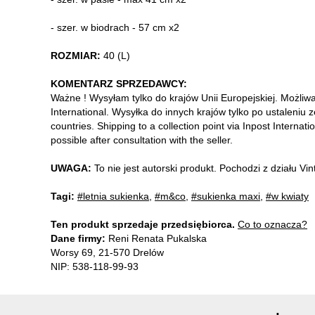
- szer. w biodrach - 57 cm x2
ROZMIAR:
40 (L)
KOMENTARZ SPRZEDAWCY:
Ważne ! Wysyłam tylko do krajów Unii Europejskiej. Możliw
International. Wysyłka do innych krajów tylko po ustaleniu 
countries. Shipping to a collection point via Inpost Internati
possible after consultation with the seller.
UWAGA:
To nie jest autorski produkt. Pochodzi z działu V
Tagi:
#letnia sukienka
,
#m&co
,
#sukienka maxi
,
#w kwiaty
Ten produkt sprzedaje przedsiębiorca.
Co to oznacza?
Dane firmy:
Reni Renata Pukalska
Worsy 69, 21-570 Drelów
NIP: 538-118-99-93