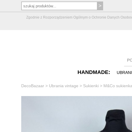
Zgodnie z Rozporządzeniem Ogólnym o Ochronie Danych Osobowych 
P
HANDMADE:
UBRAN
DecoBazaar
>
Ubrania vintage
>
Sukienki
>
M&Co sukienka 