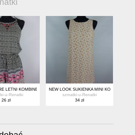
natki
 Z METKĄ
E LETNI KOMBINEZON SZORTY 8 / 34
NEW LOOK SUKIENKA MINI KORONKA 12 / 
ki-u-Renatki
szmatki-u-Renatki
26 zł
34 zł
odobać