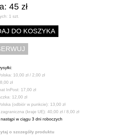
: 45 zł
ych:
1
szt.
ysyłki:
olska: 10,00 zł / 2,00 zł
8,00 zł
t InPost: 17,00 zł
czka: 12,00 zł
olska (odbiór w punkcie): 13,00 zł
zagraniczna (kraje UE): 40,00 zł / 8,00 zł
nastąpi w ciągu 3 dni roboczych
ytaj o szczegóły produktu