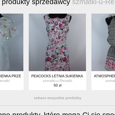
 produkty sprzedawcy
szmatki-u-Re
 KASZMIREM 16 / 42
IENKA PRZED KOLANO HAFT 12 / 38 Z METKĄ
PEACOCKS LETNIA SUKIENKA W KWIATY 14 / 40
ATMOSPHER
enatki
szmatki-u-Renatki
szmat
50 zł
zobacz wszystkie produkty
ne produkty, które mogą Ci się sp