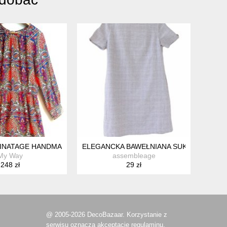
VINATAGE HANDMADE
ELEGANCKA BAWEŁNIANA SUKIENKA VINT
My Way
assembleage
248 zł
29 zł
@ 2005-2026 DecoBazaar. Korzystanie z
serwisu oznacza akceptację
regulaminu.