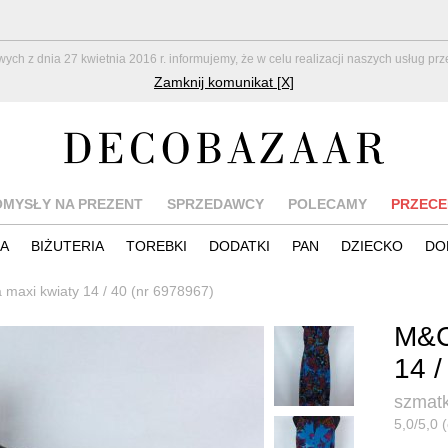
z dnia 27 kwietnia 2016 r. informujemy, że w celu realizacji naszych usług pr
Zamknij komunikat [X]
OMYSŁY NA PREZENT
SPRZEDAWCY
POLECAMY
PRZECE
IA
BIŻUTERIA
TOREBKI
DODATKI
PAN
DZIECKO
DO
maxi kwiaty 14 / 40 (nr 6978967)
M&C
14 /
szmatk
5,0/5,0 (