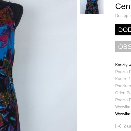
Cena
Dostępn
Koszty w
Poczta P
Kurier: 1
Paczkoma
Orlen Pa
Poczta P
Wysyłka 
Wysyłka 
Zap