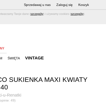
Sprzedawaj u nas
Zaloguj się
Koszyk
zetwarzamy Twoje dane (
szczegóły
) i używamy cookies (
szczegóły
).
NY
VINTAGE
M
ŚWIĘTA
O SUKIENKA MAXI KWIATY
 40
i-u-Renatki
opinie: 49)